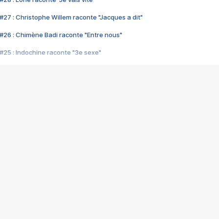
#27 : Christophe Willem raconte "Jacques a dit"
#26 : Chimène Badi raconte "Entre nous"
#25 : Indochine raconte "3e sexe"
#24 : Zaho raconte "C'est chelou"
#23 : Patrick Bruel raconte "Au café des délices"
#22 : Kyo raconte "Le chemin"
#21 : Nolwenn Leroy raconte "Cassé"
#20 : Patrick Hernandez raconte "Born to be alive"
#19 : Lorie raconte "Près de moi"
#18 : Michael Jones raconte "A nos actes manqués" (avec Jean-Jacque
#17 : Khaled raconte "Aïcha"
#16 : Corneille raconte "Parce qu'on vient de loin"