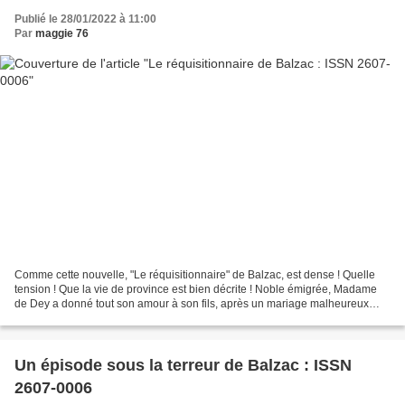
Publié le 28/01/2022 à 11:00
Par
maggie 76
Comme cette nouvelle, "Le réquisitionnaire" de Balzac, est dense ! Quelle
tension ! Que la vie de province est bien décrite ! Noble émigrée, Madame
de Dey a donné tout son amour à son fils, après un mariage malheureux
avec un vieux militaire. Elle ne...
Un épisode sous la terreur de Balzac : ISSN
2607-0006