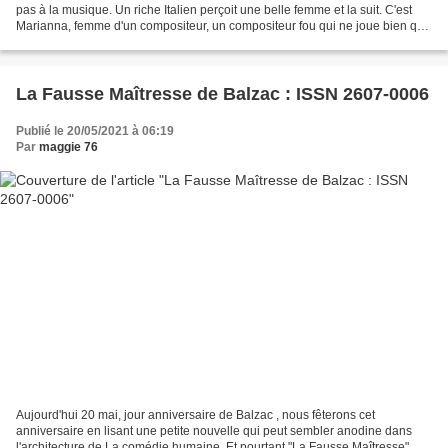
pas à la musique. Un riche Italien perçoit une belle femme et la suit. C'est
Marianna, femme d'un compositeur, un compositeur fou qui ne joue bien que
quand il est ivre : "il...
La Fausse Maîtresse de Balzac : ISSN 2607-0006
Publié le 20/05/2021 à 06:19
Par
maggie 76
Aujourd'hui 20 mai, jour anniversaire de Balzac , nous fêterons cet
anniversaire en lisant une petite nouvelle qui peut sembler anodine dans
l'architecture de La comédie humaine. Et pourtant "La Fausse Maîtresse"