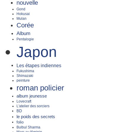
nouvelle
Gond
Hokusai
Mulan
Corée
Album
Pentalogie
Japon
Les étapes indiennes
Fukushima
Shimazaki
peinture
roman policier
album jeunesse
Lovecraft
L'atelier des sorciers
BD
le poids des secrets
folio
Bulbul Sharma
Mars au féminin