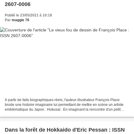
2607-0006
Publié le 23/05/2021 à 10:18
Par
maggie 76
A partir de faits biographiques réels, l'auteur-illustrateur François Place
brode une histoire imaginaire lui permettant de mettre en scène un artiste
emblématique du Japon : Hokusaï . En imaginant la rencontre d'un petit
garçon analphabète et le "vieux...
Dans la forêt de Hokkaido d'Eric Pessan : ISSN