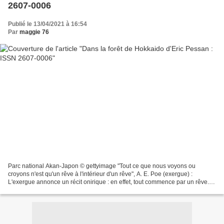
2607-0006
Publié le 13/04/2021 à 16:54
Par
maggie 76
Parc national Akan-Japon © gettyimage "Tout ce que nous voyons ou
croyons n'est qu'un rêve à l'intérieur d'un rêve", A. E. Poe (exergue) :
L'exergue annonce un récit onirique : en effet, tout commence par un rêve.
Julie, une jeune fille d'une quinzaine...