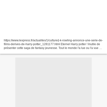
https://www.lexpress.fr/actualites/1/culture/j-k-rowling-annonce-une-serie-de-
films-derives-de-harry-potter_1281177.html Eternel Harry potter ! Inutile de
présenter cette saga de fantasy jeunesse. Tout le monde l'a lue ou l'a vue et
bien des années après...