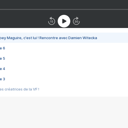
bey Maguire, c'est lui ! Rencontre avec Damien Witecka
e 6
e 5
e 4
e 3
s créatrices de la VF !
e 2
e 1
e Mektoub My Love arrive enfin ! Rencontre avec Shaïn Boumedine et Sal