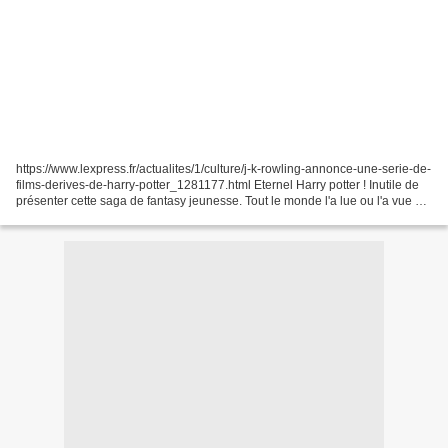
https://www.lexpress.fr/actualites/1/culture/j-k-rowling-annonce-une-serie-de-
films-derives-de-harry-potter_1281177.html Eternel Harry potter ! Inutile de
présenter cette saga de fantasy jeunesse. Tout le monde l'a lue ou l'a vue et
bien des années après...