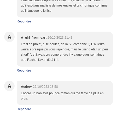
Il me fait beaucoup envie celui-ci.... ça fait un petit moment
qu'il est dans ma liste de mes envies et ta chronique confirme
qu'il faut que je le lise.
Répondre
A
A_girl_from_eart
26/10/2023 21:43
C'est en projet, tu te doutes, de la SF coréenne !:) D'ailleurs
j'aurais presque pu vous rejoindre, mais le timing était un peu
short^^, et j'avais cru comprendre il y a quelques semaines
que Rachel l'avait déjà fini.
Répondre
A
Audrey
26/10/2023 18:58
Encore un bon avis pour ce roman qui me tente de plus en
plus.
Répondre