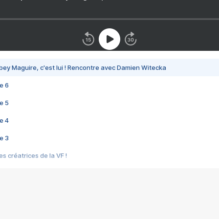
bey Maguire, c'est lui ! Rencontre avec Damien Witecka
e 6
e 5
e 4
e 3
s créatrices de la VF !
e 2
e 1
e Mektoub My Love arrive enfin ! Rencontre avec Shaïn Boumedine et Sal