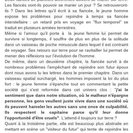
Les fiancés vont-ils pouvoir se marier un jour ? Se retrouveront-
ils ? Dans les lettres qu'il écrit à sa fiancée, le jeune homme
expose les problèmes pour rejoindre à temps sa fiancée
interstellaire : un retard pris en voyage en "flux temporel" se
traduit en plusieurs années terrestres.
Même si l'amour qu'il porte à la jeune femme lui permet de
survivre si longtemps, il souffre de plus en plus de la solitude
dans un vaisseau de poche minuscule dans lequel il est contraint
de voyager. Ses retours sur terre pour se ravitailler lui permet de
mener des réflexions sur l'évolution de l'homme.
De même, dans un deuxième chapitre, la fiancée survit à de
nombreux problèmes l'empêchant de rejoindre son futur époux
dont nous avons lu les lettres dans le premier chapitre. Dans un
vaisseau spatial surchargé, les hommes imposent la loi du plus
fort : le jeune femme s'épanche tout en commentant la petite
société qui s'est reformée dans cet univers clos : "
j'ai le
sentiment que dans notre situation, où le malheur n'épargne
personne, les gens veullent juste vivre dans une société où
ils peuvent harceler les autres sans une once de culpabilité.
Ils respectent le capitaine parce qu'il leur donne
l'opportunité d'être cruels"
. L'attend-il toujours sur terre ?
Quant à la troisième partie, elle est beaucoup plus abstraite en
mettant en scène un "visiteur du futur" qui tente de rejoindre les