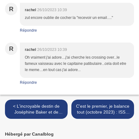
R
rachel
26/10/2023 10:39
zut encore oublie de cocher la "recevoir un email....."
Répondre
R
rachel
26/10/2023 10:39
Oh vraiment j'ai adore....j'ai cherche les crossing over...le
fameux vaisseau avec le capitaine patibulaire...cela doit etre
le meme....en tout cas j'ai adore...
Répondre
< L'incroyable destin de
C'est le premier, je balance
Joséphine Baker et de
tout (octobre 2023) : ISSN
Katherine Johnson de
2607-0006 >
Pascal Hédelin : ISSN
2607-0006
Hébergé par Canalblog