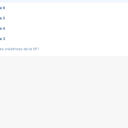
e 6
e 5
e 4
e 3
s créatrices de la VF !
e 2
e 1
e Mektoub My Love arrive enfin ! Rencontre avec Shaïn Boumedine et Sal
i : après Toni en famille
elle réalise le bouleversant Dites lui que je l'aime
ais ! Rencontre autour de Vie privée de Rebecca Zlotowski
 de Marguerite, Grave... Rencontre avec Ella Rumpf