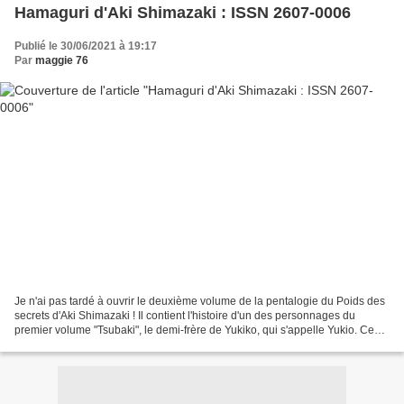
Hamaguri d'Aki Shimazaki : ISSN 2607-0006
Publié le 30/06/2021 à 19:17
Par
maggie 76
Je n'ai pas tardé à ouvrir le deuxième volume de la pentalogie du Poids des
secrets d'Aki Shimazaki ! Il contient l'histoire d'un des personnages du
premier volume "Tsubaki", le demi-frère de Yukiko, qui s'appelle Yukio. Ce
dernier relate les mêmes événements...