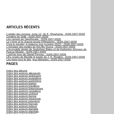
ARTICLES RÉCENTS
L'atelier des sorciers, tome 12, de K. Shirahama : ISSN 2607-0006
Coraline de Selik : ISSN 2607-0006
Les carnets de l'apothicaire : ISSN 2607-0006
Le cygne et la chauve-souris d'Higashino : ISSN 2607-0006
C'est le premier, je balance tout (octobre 2023) : ISSN 2607-0006
L'odyssée des étoiles de Kim Bo-Young : ISSN 2607-0006
L'incroyable destin de Joséphine Baker et de Katherine Johnson de
Pascal Hédelin : ISSN 2607-0006
L'oeil du loup de Daniel Pennac : ISSN 2607-0006
LEs contes de Beedle le barde de J. K. Rowling : ISSN 2607-0006
Les mots pour le dire, jeux littéraires : ISSN 2607-0006
PAGES
Index des albums
Index des auteurs allemands
Index des auteurs américains
Index des auteurs australiens
Index des auteurs autrichiens
Index des auteurs belges
Index des auteurs brésiliens
Index des auteurs britanniques
Index des auteurs canadiens
Index des auteurs coréens
Index des auteurs danois
Index des auteurs espagnols
index des auteurs estoniens
Index des auteurs français
Index des auteurs indiens
Index des auteurs irlandais
Index des auteurs islandais
Index des auteurs italiens