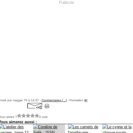
Publicité
Posté par maggie 76 à 14:37 -
Commentaires [
…
]
- Permalien [
#
]
Vous aimez ?
0 vote
Vous aimerez aussi :