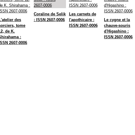
Coraline de Selik
Les carnets de
L'atelier des
: ISSN 2607-0006
l'apothicaire :
Le cygne et la
sorciers, tome
ISSN 2607-0006
chauve-souris
12, de K.
d'Higashino :
Shirahama :
ISSN 2607-0006
ISSN 2607-0006