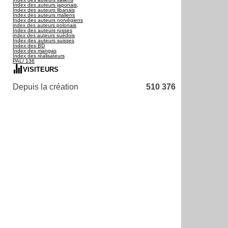
Index des auteurs japonais,
Index des auteurs libanais
Index des auteurs maliens
Index des auteurs norvégiens
index des auteurs polonais
Index des auteurs russes
index des auteurs suédois
Index des auteurs suisses
Index des BD
Index des mangas
Index des réalisateurs
PAL/ 136
VISITEURS
Depuis la création
510 376