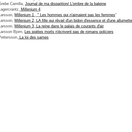
Grebe Camilla,
Journal de ma disparition/ L'ombre de la baleine
Lagercrantz,
Millenium 4
Larsson,
Millenium 1 , " Les hommes qui n'aimaient pas les femmes
"
Larsson,
Millenium 2, LA fille qui rêvait d'un bidon d'essence et d'une allumett
Larsson,
Millenium 3, La reine dans le palais de courants d'air
Larsson Bjorn,
Les poètes morts n'écrivent pas de romans policiers
Pettersson,
La loi des sames