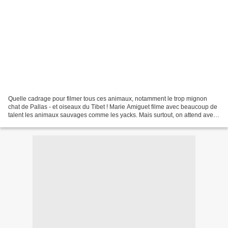
Quelle cadrage pour filmer tous ces animaux, notamment le trop mignon
chat de Pallas - et oiseaux du Tibet ! Marie Amiguet filme avec beaucoup de
talent les animaux sauvages comme les yacks. Mais surtout, on attend avec
la même impatience que Sylvain...