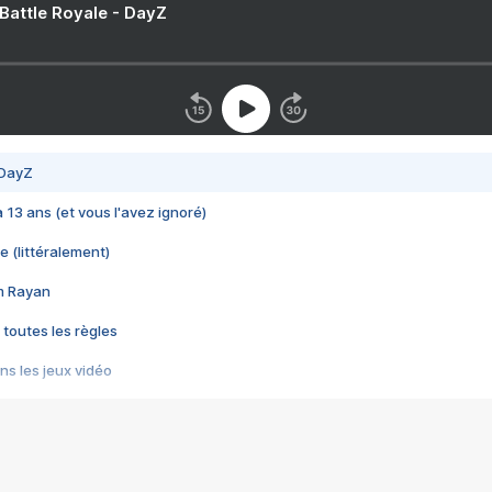
 Battle Royale - DayZ
 DayZ
 a 13 ans (et vous l'avez ignoré)
e (littéralement)
im Rayan
 toutes les règles
s les jeux vidéo
us choquant de Rockstar ? - Le scandale BULLY
e plus moche de Steam
du RÊVE tourne au CAUCHEMAR