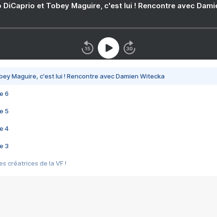
 DiCaprio et Tobey Maguire, c'est lui ! Rencontre avec Dam
bey Maguire, c'est lui ! Rencontre avec Damien Witecka
e 6
e 5
e 4
e 3
s créatrices de la VF !
e 2
e 1
e Mektoub My Love arrive enfin ! Rencontre avec Shaïn Boumedine et Sal