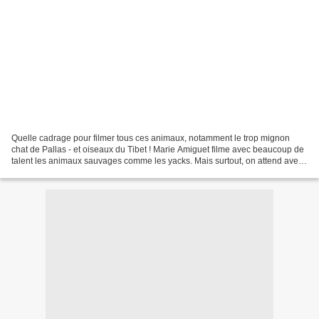
Quelle cadrage pour filmer tous ces animaux, notamment le trop mignon
chat de Pallas - et oiseaux du Tibet ! Marie Amiguet filme avec beaucoup de
talent les animaux sauvages comme les yacks. Mais surtout, on attend avec
la même impatience que Sylvain...