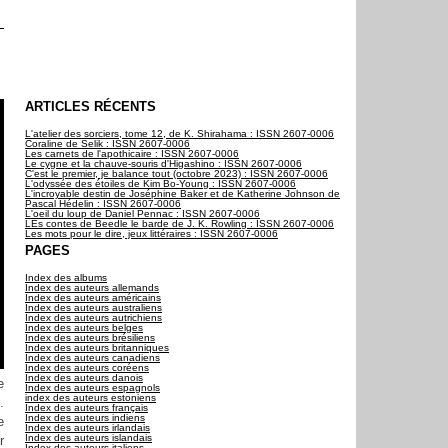
ARTICLES RÉCENTS
L'atelier des sorciers, tome 12, de K. Shirahama : ISSN 2607-0006
Coraline de Selik : ISSN 2607-0006
Les carnets de l'apothicaire : ISSN 2607-0006
Le cygne et la chauve-souris d'Higashino : ISSN 2607-0006
C'est le premier, je balance tout (octobre 2023) : ISSN 2607-0006
L'odyssée des étoiles de Kim Bo-Young : ISSN 2607-0006
L'incroyable destin de Joséphine Baker et de Katherine Johnson de
Pascal Hédelin : ISSN 2607-0006
L'oeil du loup de Daniel Pennac : ISSN 2607-0006
LEs contes de Beedle le barde de J. K. Rowling : ISSN 2607-0006
Les mots pour le dire, jeux littéraires : ISSN 2607-0006
PAGES
Index des albums
Index des auteurs allemands
Index des auteurs américains
Index des auteurs australiens
Index des auteurs autrichiens
Index des auteurs belges
Index des auteurs brésiliens
Index des auteurs britanniques
Index des auteurs canadiens
Index des auteurs coréens
Index des auteurs danois
e
Index des auteurs espagnols
index des auteurs estoniens
.
Index des auteurs français
Index des auteurs indiens
e
Index des auteurs irlandais
Index des auteurs islandais
r
Index des auteurs italiens