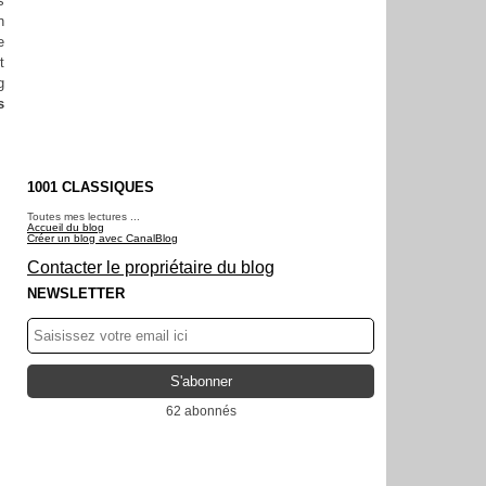
s
n
e
t
g
s
1001 CLASSIQUES
Toutes mes lectures ...
Accueil du blog
Créer un blog avec CanalBlog
Contacter le propriétaire du blog
NEWSLETTER
62 abonnés