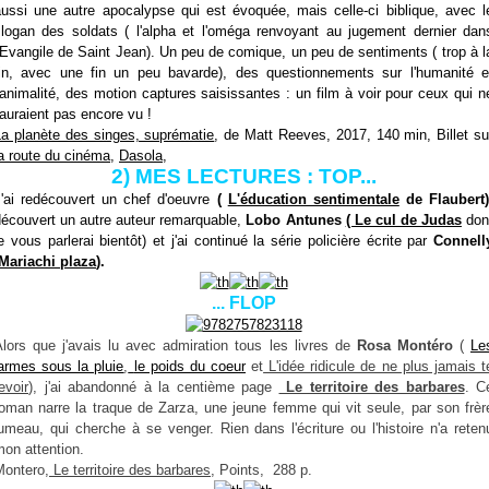
aussi une autre apocalypse qui est évoquée, mais celle-ci biblique, avec l
slogan des soldats ( l'alpha et l'oméga renvoyant au jugement dernier dan
'Evangile de Saint Jean). Un peu de comique, un peu de sentiments ( trop à l
fin, avec une fin un peu bavarde), des questionnements sur l'humanité e
'animalité, des motion captures saisissantes : un film à voir pour ceux qui n
'auraient pas encore vu !
La planète des singes, suprématie
, de Matt Reeves, 2017, 140 min, Billet su
a route du cinéma
,
Dasola
,
2) MES LECTURES :
TOP...
J'ai redécouvert un chef d'oeuvre
(
L'éducation sentimentale
de Flaubert)
écouvert un autre auteur remarquable,
Lobo Antunes
( Le cul de Judas
don
e vous parlerai bientôt
) et j'ai continué la série policière écrite par
Connell
Mariachi plaza
).
... FLOP
lors que j'avais lu avec admiration tous les livres de
Rosa Montéro
(
Le
armes sous la pluie
,
le poids du coeur
et
L'idée ridicule de ne plus jamais t
evoir
), j'ai abandonné à la centième page
Le territoire des barbares
. C
roman narre la traque de Zarza, une jeune femme qui vit seule, par son frèr
umeau, qui cherche à se venger. Rien dans l'écriture ou l'histoire n'a reten
on attention.
Montero,
Le territoire des barbares
, Points, 288 p.