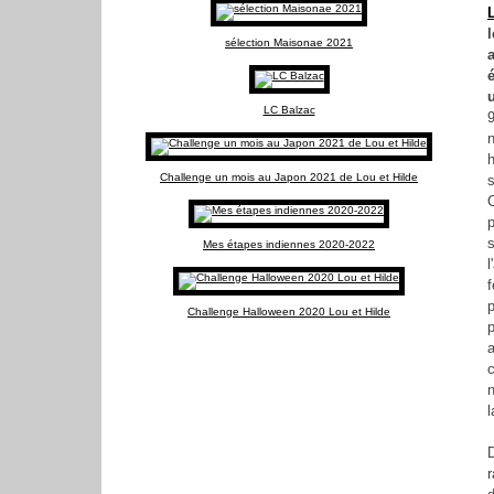
sélection Maisonae 2021
LC Balzac
9
h
Challenge un mois au Japon 2021 de Lou et Hilde
s
s
Mes étapes indiennes 2020-2022
p
Challenge Halloween 2020 Lou et Hilde
a
l
r