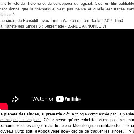
ans le rôle de l'héroïne et du concepteur du logiciel. C'est un film oubliable
étant donné que la thématique n'est pas neuve et qu'elle est traitée san
riginalité.
he circle,
de Ponsoldt, avec Emma Watson et Tom Hanks, 2017, 1h50
La Planète des Singes 3 : Suprématie - BANDE ANNONCE VF
La planète des singes, suprématie
clôt la trilogie commencée par
La planèt
es singes, les origines
. César pense qu'une cohabitation est possible entr
es hommes et les singes mais le colonel Mccullough, un militaire fou - tel u
ouveau Kurtz sorti d'
Apocalypse now
- décide de traquer les singes. Il y 