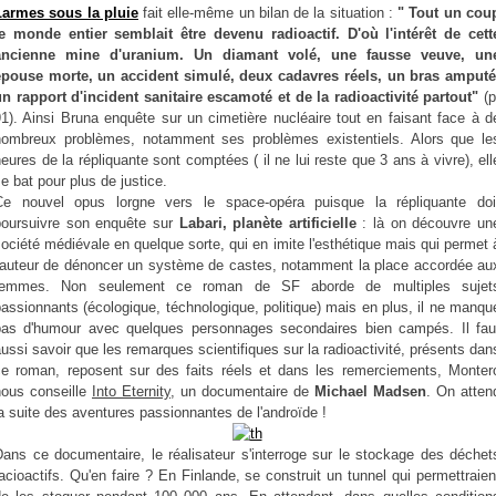
Larmes sous la pluie
fait elle-même un bilan de la situation :
" Tout un cou
le monde entier semblait être devenu radioactif. D'où l'intérêt de cett
ancienne mine d'uranium. Un diamant volé, une fausse veuve, un
épouse morte, un accident simulé, deux cadavres réels, un bras amputé
un rapport d'incident sanitaire escamoté et de la radioactivité partout"
(p
1). Ainsi Bruna enquête sur un cimetière nucléaire tout en faisant face à d
nombreux problèmes, notamment ses problèmes existentiels. Alors que le
eures de la répliquante sont comptées ( il ne lui reste que 3 ans à vivre), ell
e bat pour plus de justice.
Ce nouvel opus lorgne vers le space-opéra puisque la répliquante doi
poursuivre son enquête sur
Labari, planète artificielle
: là on découvre un
ociété médiévale en quelque sorte, qui en imite l'esthétique mais qui permet 
l'auteur de dénoncer un système de castes, notamment la place accordée au
femmes. Non seulement ce roman de SF aborde de multiples sujet
assionnants (écologique, téchnologique, politique) mais en plus, il ne manqu
pas d'humour avec quelques personnages secondaires bien campés. Il fau
ussi savoir que les remarques scientifiques sur la radioactivité, présents dan
ce roman, reposent sur des faits réels et dans les remerciements, Monter
nous conseille
Into Eternity
, un documentaire de
Michael Madsen
. On atten
a suite des aventures passionnantes de l'androïde !
Dans ce documentaire, le réalisateur s'interroge sur le stockage des déchet
acioactifs. Qu'en faire ? En Finlande, se construit un tunnel qui permettraien