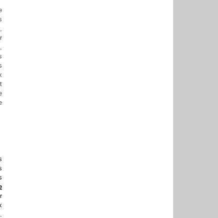
e
s
,
r
,
s
s
x
t
e
e
s
s
s
e
r
x
.