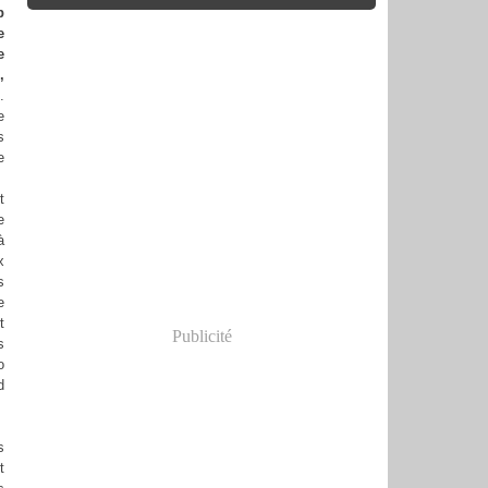
p
e
e
,
.
e
s
e
t
e
à
x
s
e
t
Publicité
s
o
d
s
t