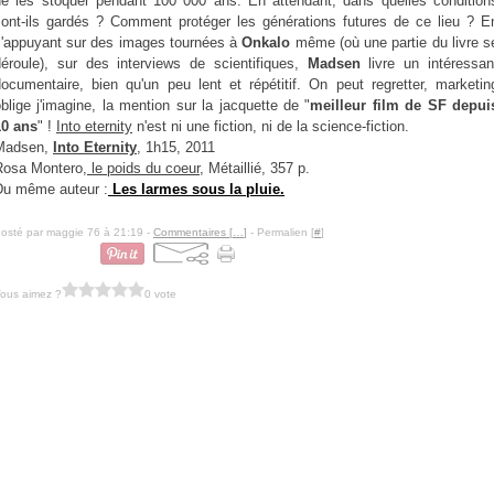
de les stoquer pendant 100 000 ans. En attendant, dans quelles condition
sont-ils gardés ? Comment protéger les générations futures de ce lieu ? E
s'appuyant sur des images tournées à
Onkalo
même (où une partie du livre s
déroule), sur des interviews de scientifiques,
Madsen
livre un intéressan
documentaire, bien qu'un peu lent et répétitif. On peut regretter, marketin
blige j'imagine, la mention sur la jacquette de "
meilleur film de SF depui
10 ans
" !
Into eternity
n'est ni une fiction, ni de la science-fiction.
Madsen,
Into Eternity
, 1h15, 2011
Rosa Montero,
le poids du coeur
, Métaillié, 357 p.
Du même auteur :
Les larmes sous la pluie
.
osté par maggie 76 à 21:19 -
Commentaires [
…
]
- Permalien [
#
]
ous aimez ?
0 vote