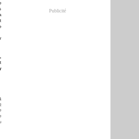
e
s
Publicité
a
t
e
r
,
t
y
s
e
e
e
u