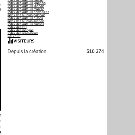
,
Index des auteurs japonais,
Index des auteurs libanais
s
Index des auteurs maliens
Index des auteurs norvégiens
index des auteurs polonais
Index des auteurs russes
index des auteurs suédois
Index des auteurs suisses
Index des BD
Index des mangas
Index des réalisateurs
PAL/ 136
VISITEURS
Depuis la création
510 374
e
e
n
a