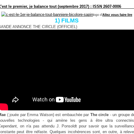
C'est le premier, je balance tout (septembre 2017) : ISSN 2607-0006
logo d'
Allez vous faire lire
1) FILMS
BANDE ANNONCE THE CIRCLE (OFFICIEL)
Mae
( jouée par Emma Watson) est embauchée par
The circle
- un groupe d
nouvelles technologies - qui amène les gens à être ultra connectés
Cependant, on n'a pas attendu J. Ponsoldt pour savoir que la surveillanc
constante peut être néfaste. Quelques incohérences sont, en outre, à releve