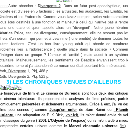
yenne
Autre abandon :
D
ivergente 2
. Dans un futur post-apocalyptique, un
ociété est divisée en 5 factions : les altruistes, les audacieux, les Erudits, le
incères et les Fraternels. Comme vous l'avez compris, selon votre caractère
ous êtes destinés à une fonction et malheur à celui qui n'arrive pas à rentre
dans une case et qu'on appelle alors un "divergent". Notre jeune héroïne
Béatrice Prior
, est une divergente, conséquemment, elle ne ressent pas le
ffets d'un sérum, qui permet à Jeannine ( une érudite) de dominer toutes le
autres factions. C'est un bon livre young adult qui aborde de nombreu
problèmes liés à l'adolescence ( quelle place dans la société ? Commen
s'intégrer dans un groupe ? L'amour et l'amitié ) mais aussi à un systèm
totalitaire. Malheureusement, les sentiments de Béatrice envahissent trop l
euxième tome et j'ai abandonné ce roman qui était pourtant très intéressant.
Roth,
Divergente
1, Pkj, 488 p.
Roth,
Divergente
2, Pkj, 523 p.
3) LES CHRONIQUES VENUES D'AILLEURS
Le fossoyeur de film
et
Le cinéma de
Durendal
sont tous deux des critique
de cinéma talentueux. Ils proposent des analyses de films précises, parfoi
comiquement présentées et richements argumentées. Grâce à eux, j'ai vu de
films peu connus ( comme
Jusqu'en enfer
de Sam Raimi ou
Planèt
hurlante
, une adaptation de P. K Dick,
voir ici
), ils m'ont donné envie de voi
un classique du genre (
2001 L'Odysée de l'espace
) ou ils m'ont aidé à mieu
comprendre certains univers comme le
Marvel cinematic universe
(ici
)..