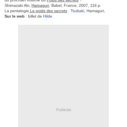
du prochain volume du
Poids des secrets
?
Shimazaki Aki,
Hamaguri
, Babel, France, 2007, 116 p.
La pentalogie
Le poids des secrets
:
Tsubaki
, Hamaguri,
Sur le web
: billet de
Hilde
Publicité