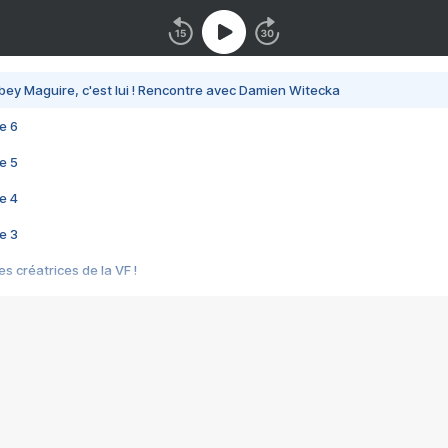
bey Maguire, c'est lui ! Rencontre avec Damien Witecka
e 6
e 5
e 4
e 3
s créatrices de la VF !
e 2
e 1
e Mektoub My Love arrive enfin ! Rencontre avec Shaïn Boumedine et Sal
i : après Toni en famille