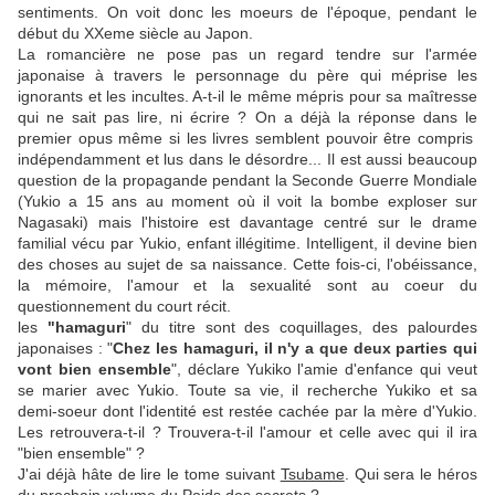
sentiments. On voit donc les moeurs de l'époque, pendant le
début du XXeme siècle au Japon.
La romancière ne pose pas un regard tendre sur l'armée
japonaise à travers le personnage du père qui méprise les
ignorants et les incultes. A-t-il le même mépris pour sa maîtresse
qui ne sait pas lire, ni écrire ? On a déjà la réponse dans le
premier opus même si les livres semblent pouvoir être compris
indépendamment et lus dans le désordre... Il est aussi beaucoup
question de la propagande pendant la Seconde Guerre Mondiale
(Yukio a 15 ans au moment où il voit la bombe exploser sur
Nagasaki) mais l'histoire est davantage centré sur le drame
familial vécu par Yukio, enfant illégitime. Intelligent, il devine bien
des choses au sujet de sa naissance. Cette fois-ci, l'obéissance,
la mémoire, l'amour et la sexualité sont au coeur du
questionnement du court récit.
les
"hamaguri
" du titre sont des coquillages, des palourdes
japonaises : "
Chez les hamaguri, il n'y a que deux parties qui
vont bien ensemble
", déclare Yukiko l'amie d'enfance qui veut
se marier avec Yukio. Toute sa vie, il recherche Yukiko et sa
demi-soeur dont l'identité est restée cachée par la mère d'Yukio.
Les retrouvera-t-il ? Trouvera-t-il l'amour et celle avec qui il ira
"bien ensemble" ?
J'ai déjà hâte de lire le tome suivant
Tsubame
. Qui sera le héros