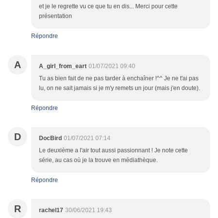
et je le regrette vu ce que tu en dis... Merci pour cette
présentation
Répondre
A
A_girl_from_eart
01/07/2021 09:40
Tu as bien fait de ne pas tarder à enchaîner !^^ Je ne t'ai pas
lu, on ne sait jamais si je m'y remets un jour (mais j'en doute).
Répondre
D
DocBird
01/07/2021 07:14
Le deuxième a l'air tout aussi passionnant ! Je note cette
série, au cas où je la trouve en médiathèque.
Répondre
R
rachel17
30/06/2021 19:43