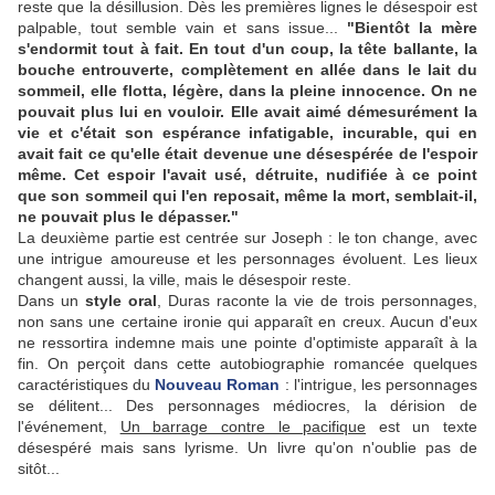
reste que la désillusion. Dès les premières lignes le désespoir est
palpable, tout semble vain et sans issue...
"Bientôt la mère
s'endormit tout à fait. En tout d'un coup, la tête ballante, la
bouche entrouverte, complètement en allée dans le lait du
sommeil, elle flotta, légère, dans la pleine innocence. On ne
pouvait plus lui en vouloir. Elle avait aimé démesurément la
vie et c'était son espérance infatigable, incurable, qui en
avait fait ce qu'elle était devenue une désespérée de l'espoir
même. Cet espoir l'avait usé, détruite, nudifiée à ce point
que son sommeil qui l'en reposait, même la mort, semblait-il,
ne pouvait plus le dépasser."
La deuxième partie est centrée sur Joseph : le ton change, avec
une intrigue amoureuse et les personnages évoluent. Les lieux
changent aussi, la ville, mais le désespoir reste.
Dans un
style oral
, Duras raconte la vie de trois personnages,
non sans une certaine ironie qui apparaît en creux. Aucun d'eux
ne ressortira indemne mais une pointe d'optimiste apparaît à la
fin. On perçoit dans cette autobiographie romancée quelques
caractéristiques du
Nouveau Roman
: l'intrigue, les personnages
se délitent... Des personnages médiocres, la dérision de
l'événement,
Un barrage contre le pacifique
est un texte
désespéré mais sans lyrisme. Un livre qu'on n'oublie pas de
sitôt...