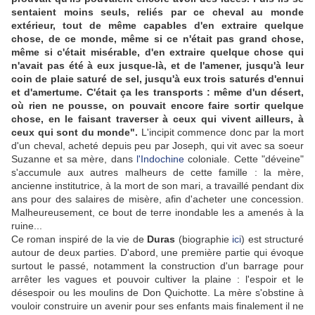
sentaient moins seuls, reliés par ce cheval au monde
extérieur, tout de même capables d'en extraire quelque
chose, de ce monde, même si ce n'était pas grand chose,
même si c'était misérable, d'en extraire quelque chose qui
n'avait pas été à eux jusque-là, et de l'amener, jusqu'à leur
coin de plaie saturé de sel, jusqu'à eux trois saturés d'ennui
et d'amertume. C'était ça les transports : même d'un désert,
où rien ne pousse, on pouvait encore faire sortir quelque
chose, en le faisant traverser à ceux qui vivent ailleurs, à
ceux qui sont du monde".
L'incipit commence donc par la mort
d'un cheval, acheté depuis peu par Joseph, qui vit avec sa soeur
Suzanne et sa mère, dans
l'Indochine
coloniale. Cette "déveine"
s'accumule aux autres malheurs de cette famille : la mère,
ancienne institutrice, à la mort de son mari, a travaillé pendant dix
ans pour des salaires de misère, afin d'acheter une concession.
Malheureusement, ce bout de terre inondable les a amenés à la
ruine...
Ce roman inspiré de la vie de
Duras
(biographie
ici
) est structuré
autour de deux parties. D'abord, une première partie qui évoque
surtout le passé, notamment la construction d'un barrage pour
arrêter les vagues et pouvoir cultiver la plaine : l'espoir et le
désespoir ou les moulins de Don Quichotte. La mère s'obstine à
vouloir construire un avenir pour ses enfants mais finalement il ne