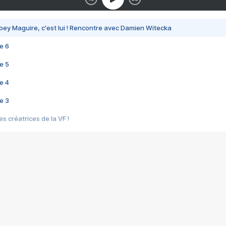
bey Maguire, c'est lui ! Rencontre avec Damien Witecka
e 6
e 5
e 4
e 3
s créatrices de la VF !
e 2
e 1
e Mektoub My Love arrive enfin ! Rencontre avec Shaïn Boumedine et Sal
i : après Toni en famille
elle réalise le bouleversant Dites lui que je l'aime