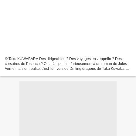
© Taku KUWABARA Des dirigeables ? Des voyages en zeppelin ? Des
corsaires de l'espace ? Cela fait penser furieusement à un roman de Jules
Verne mais en réalité, c'est l'univers de Drifting dragons de Taku Kuwabara
où des chasseurs de dragons tuent ces...