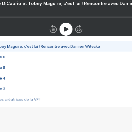
 DiCaprio et Tobey Maguire, c'est lui ! Rencontre avec Dam
bey Maguire, c'est lui ! Rencontre avec Damien Witecka
e 6
e 5
e 4
e 3
s créatrices de la VF !
e 2
e 1
e Mektoub My Love arrive enfin ! Rencontre avec Shaïn Boumedine et Sal