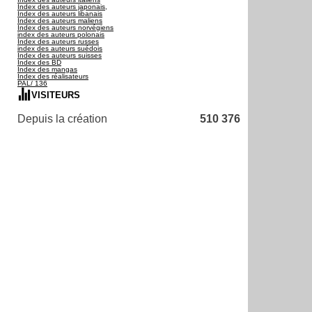
Index des auteurs japonais,
Index des auteurs libanais
Index des auteurs maliens
Index des auteurs norvégiens
index des auteurs polonais
Index des auteurs russes
index des auteurs suédois
Index des auteurs suisses
Index des BD
Index des mangas
Index des réalisateurs
PAL/ 136
VISITEURS
Depuis la création
510 376