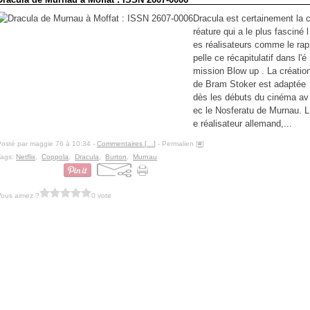
Dracula est certainement la 
réature qui a le plus fasciné l
es réalisateurs comme le rap
pelle ce récapitulatif dans l'é
mission Blow up . La créatio
de Bram Stoker est adaptée
dès les débuts du cinéma av
ec le Nosferatu de Murnau. L
e réalisateur allemand,...
Posté par maggie 76 à 10:34 -
Commentaires [
…
]
- Permalien [
#
]
Tags:
Netflix
,
Coppola
,
Dracula
,
Burton
,
Murnau
Vous aimez ?
0 vote