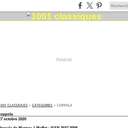
Publicité
1001 CLASSIQUES
>
CATEGORIES
>
COPPOLA
coppola
27 octobre 2020
Dracula de Murnau à Moffat : ISSN 2607-0006