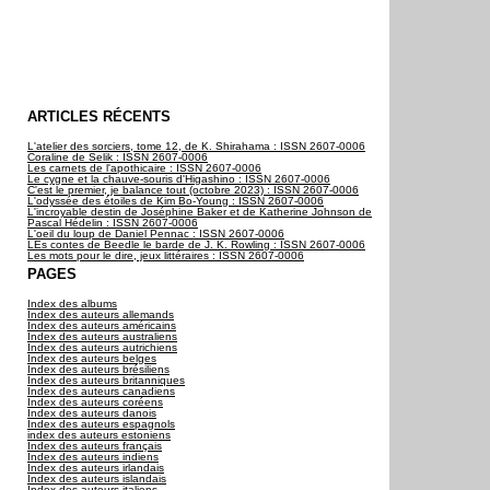
ARTICLES RÉCENTS
L'atelier des sorciers, tome 12, de K. Shirahama : ISSN 2607-0006
Coraline de Selik : ISSN 2607-0006
Les carnets de l'apothicaire : ISSN 2607-0006
Le cygne et la chauve-souris d'Higashino : ISSN 2607-0006
C'est le premier, je balance tout (octobre 2023) : ISSN 2607-0006
L'odyssée des étoiles de Kim Bo-Young : ISSN 2607-0006
L'incroyable destin de Joséphine Baker et de Katherine Johnson de
Pascal Hédelin : ISSN 2607-0006
L'oeil du loup de Daniel Pennac : ISSN 2607-0006
LEs contes de Beedle le barde de J. K. Rowling : ISSN 2607-0006
Les mots pour le dire, jeux littéraires : ISSN 2607-0006
PAGES
Index des albums
Index des auteurs allemands
Index des auteurs américains
Index des auteurs australiens
Index des auteurs autrichiens
Index des auteurs belges
Index des auteurs brésiliens
Index des auteurs britanniques
Index des auteurs canadiens
Index des auteurs coréens
Index des auteurs danois
Index des auteurs espagnols
index des auteurs estoniens
Index des auteurs français
Index des auteurs indiens
Index des auteurs irlandais
Index des auteurs islandais
Index des auteurs italiens