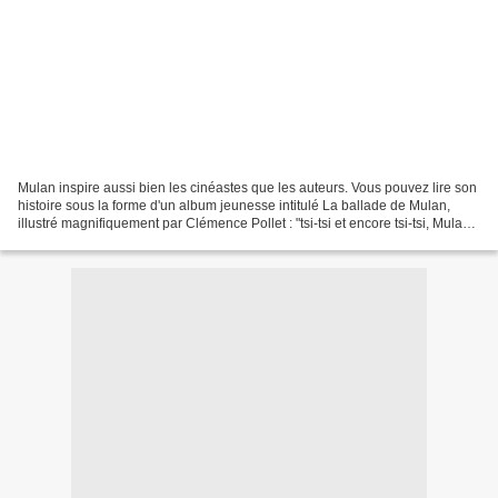
Mulan inspire aussi bien les cinéastes que les auteurs. Vous pouvez lire son
histoire sous la forme d'un album jeunesse intitulé La ballade de Mulan,
illustré magnifiquement par Clémence Pollet : "tsi-tsi et encore tsi-tsi, Mulan
tisse à la maison..."...