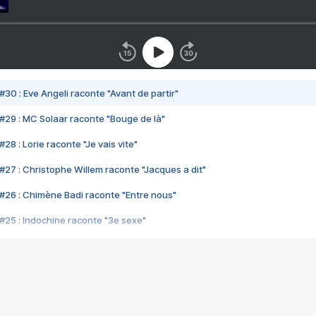
#30 : Eve Angeli raconte "Avant de partir"
#29 : MC Solaar raconte "Bouge de là"
28 : Lorie raconte "Je vais vite"
#27 : Christophe Willem raconte "Jacques a dit"
#26 : Chimène Badi raconte "Entre nous"
#25 : Indochine raconte "3e sexe"
#24 : Zaho raconte "C'est chelou"
#23 : Patrick Bruel raconte "Au café des délices"
#22 : Kyo raconte "Le chemin"