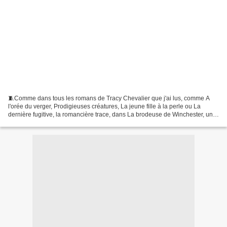
🧵Comme dans tous les romans de Tracy Chevalier que j'ai lus, comme A
l'orée du verger, Prodigieuses créatures, La jeune fille à la perle ou La
dernière fugitive, la romancière trace, dans La brodeuse de Winchester, une
portrait de femme, en mêlant la...