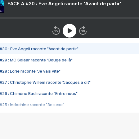
FACE A #30 : Eve Angeli raconte "Avant de partir"
#30 : Eve Angeli raconte "Avant de partir"
#29 : MC Solaar raconte "Bouge de là"
28 : Lorie raconte "Je vais vite"
#27 : Christophe Willem raconte "Jacques a dit"
#26 : Chimène Badi raconte "Entre nous"
#25 : Indochine raconte "3e sexe"
#24 : Zaho raconte "C'est chelou"
#23 : Patrick Bruel raconte "Au café des délices"
#22 : Kyo raconte "Le chemin"