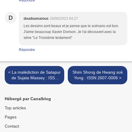
Répondre
D
doudoumatous
26/06/2023 04:27
Les dessins sont beaux et je pense que le scénario est bon.
J'aime beaucoup Xavier Dorison. Je l'ai découvert avec la
série "Le Troisième testament"
Répondre
< La malédiction de Satapur
Shim Shong de Hwang sok
de Sujata Massey : ISSN
Yong : ISSN 2607-0006 >
2607-0006
Hébergé par Canalblog
Top articles
Pages
Contact