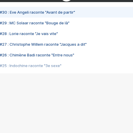
#30 : Eve Angeli raconte "Avant de partir"
#29 : MC Solaar raconte "Bouge de là"
28 : Lorie raconte "Je vais vite"
#27 : Christophe Willem raconte "Jacques a dit"
#26 : Chimène Badi raconte "Entre nous"
#25 : Indochine raconte "3e sexe"
#24 : Zaho raconte "C'est chelou"
#23 : Patrick Bruel raconte "Au café des délices"
#22 : Kyo raconte "Le chemin"
#21 : Nolwenn Leroy raconte "Cassé"
#20 : Patrick Hernandez raconte "Born to be alive"
#19 : Lorie raconte "Près de moi"