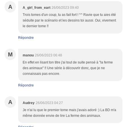
A
A_girl_from_eart
26/06/2023 09:40
Trois tomes d'un coup, tu as fait fort ! ^^ Ravie que tu aies été
séduite par le scénario et les dessins toi aussi. Oui, vivement
le dernier tome !!
Répondre
M
manou
26/06/2023 06:48
En effet en lisant ton titre j'ai tout de suite pensé à "la ferme
des animaux" !! Une série à découvrir donc, que je ne
connaissais pas encore.
Répondre
A
Audrey
26/06/2023 04:27
Je n'ai lu que le premier tome mais j'avais adoré :) La BD m'a
même donnée envie de lire La ferme des animaux.