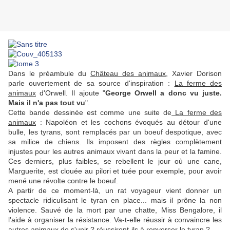
Dans le préambule du
Château des animaux
, Xavier Dorison
parle ouvertement de sa source d'inspiration :
La ferme des
animaux
d'Orwell. Il ajoute "
George Orwell a donc vu juste.
Mais il n'a pas tout vu
".
Cette bande dessinée est comme une suite de
La ferme des
animaux
: Napoléon et les cochons évoqués au détour d'une
bulle, les tyrans, sont remplacés par un boeuf despotique, avec
sa milice de chiens. Ils imposent des règles complètement
injustes pour les autres animaux vivant dans la peur et la famine.
Ces derniers, plus faibles, se rebellent le jour où une cane,
Marguerite, est clouée au pilori et tuée pour exemple, pour avoir
mené une révolte contre le boeuf.
A partir de ce moment-là, un rat voyageur vient donner un
spectacle ridiculisant le tyran en place... mais il prône la non
violence. Sauvé de la mort par une chatte, Miss Bengalore, il
l'aide à organiser la résistance. Va-t-elle réussir à convaincre les
autres animaux de s'unir ? réussiront-ils à renverser le tyran ?