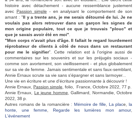
histoire avec détachement - aucune ressemblance justement
avec
Passion simple
- en analysant le comportement de son
amant : "
Il y a trente ans, je me serais détourné de lui. Je ne
voulais pas alors retrouver dans un garçon les signes de
mon origine populaire, tout ce que je trouvais "plouc" et
que je savais avoir été en moi"
.
"Mon corps n'avait plus d'âge. Il fallait le regard lourdement
réprobateur de clients à côté de nous dans un restaurant
pour me le signifier
". Cette relation est à l'origine aussi de
commentaires sur les souvenirs et sur les préjugés sociaux -
comme son avortement, son vieillissement - et plus globalement
sur sa vie de femme. Jamais sentimentale et sans faux-semblant,
Annie Ernaux scrute sa vie sans s'épargner et sans larmoyer...
Une vie en écriture et une d'écriture passionnante à découvrir !
Annie Ernaux,
Passion simple
, folio, France, Octobre 2022, 77 p.
Annie Ernaux,
Le jeune homme
, Gallimard, Normandie, Octobre
2022, 38 p.
Autres romans de la romancière :
Mémoire de fille
,
La plac
e,
la
honte, une femme
,
Regarde les lumières mon amour
,
L'événement