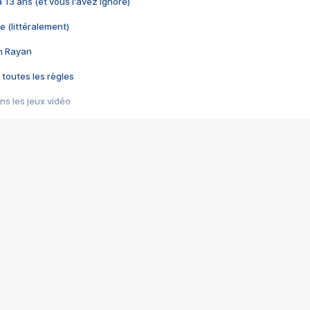
 a 13 ans (et vous l'avez ignoré)
e (littéralement)
im Rayan
 toutes les règles
s les jeux vidéo
us choquant de Rockstar ? - Le scandale BULLY
e plus moche de Steam
du RÊVE tourne au CAUCHEMAR
pendant 8 heures
it… à tort
umiliés par un jeu vidéo
ire - Final Fantasy 8
ti un empire - Age of Empires