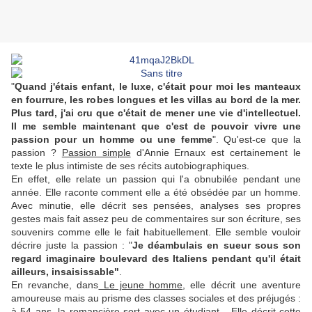
"
Quand j'étais enfant, le luxe, c'était pour moi les manteaux
en fourrure, les robes longues et les villas au bord de la mer.
Plus tard, j'ai cru que c'était de mener une vie d'intellectuel.
Il me semble maintenant que c'est de pouvoir vivre une
passion pour un homme ou une femme
". Qu'est-ce que la
passion ?
Passion simple
d'Annie Ernaux est certainement le
texte le plus intimiste de ses récits autobiographiques.
En effet, elle relate un passion qui l'a obnubilée pendant une
année. Elle raconte comment elle a été obsédée par un homme.
Avec minutie, elle décrit ses pensées, analyses ses propres
gestes mais fait assez peu de commentaires sur son écriture, ses
souvenirs comme elle le fait habituellement. Elle semble vouloir
décrire juste la passion : "
Je déambulais en sueur sous son
regard imaginaire boulevard des Italiens pendant qu'il était
ailleurs, insaisissable"
.
En revanche, dans
Le jeune homme
, elle décrit une aventure
amoureuse mais au prisme des classes sociales et des préjugés :
à 54 ans, la romancière sort avec un étudiant... Elle décrit cette