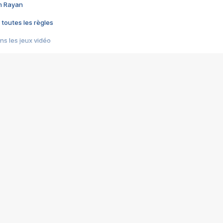
im Rayan
 toutes les règles
s les jeux vidéo
us choquant de Rockstar ? - Le scandale BULLY
e plus moche de Steam
du RÊVE tourne au CAUCHEMAR
pendant 8 heures
it… à tort
umiliés par un jeu vidéo
ire - Final Fantasy 8
ti un empire - Age of Empires
story DOFUS
tard, il crée l'un des pires jeux de tous les temps, MindsEye.