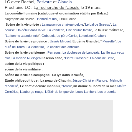
LC avec Rachel
, Pativore
et
Claudia
Prochaine LC : L
a recherche de l'absolu
le 19 mars.
La comédie humaine
(catalogue et organisation établis par Balzac):
biographie de Balzac :
Honoré et moi
, Titiou Lecoq
Scène de la vie privée :
La maison du chat-qui-pelote
,"
Le bal de Sceaux"
,
La
bourse
,
Un début dans la vie
,
La vendetta
,
Une double famille
, La fausse maîtresse,
"La femme abandonné
e",
Gobseck
,
Le père Goriot
,
Le colonel Chabert
Scène de la vie de province :
Ursule Mirouet
,
Eugénie Grandet,
"
Pierrette
",
Le
curé de Tours,
La vieille fille
,
Le cabinet des antiques
,
Scène de la vie parisienne
:
Ferragus
,
La duchesse de Langeais
,
La fille aux yeux
d'or
,
La maison Nucingen
,
Fascino cane
, "
Pierre Grassou
",
La cousine Bette
,
scène de la vie politique :
scène de la vie militaire :
Scène de la vie de campagne
:
Le lys dans la vallée
,
Etude philosophique : La peau de Chagrin,
Jésus-Christ en Flandre
,
Melmoth
réconcilié
,
Le chef d'oeuvre inconnu
,
"Adieu
",
Un drame au bord de la mer,
Maître
Cornélius
,
L'auberge rouge,
L'élixir de longue
vie
,
Louis Lambert
,
Les proscrits
,