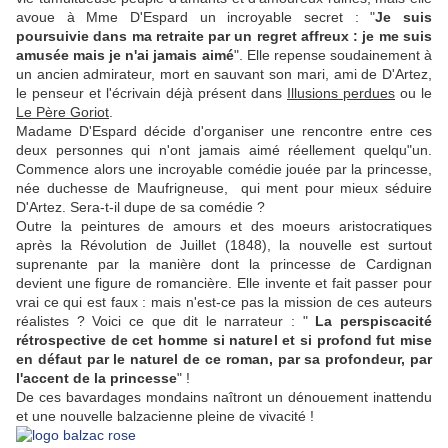
avoue à Mme D'Espard un incroyable secret : "
Je suis
poursuivie dans ma retraite par un regret affreux : je me suis
amusée mais je n'ai jamais aimé
". Elle repense soudainement à
un ancien admirateur, mort en sauvant son mari, ami de D'Artez,
le penseur et l'écrivain déjà présent dans
Illusions perdues
ou le
Le Père Goriot
.
Madame D'Espard décide d'organiser une rencontre entre ces
deux personnes qui n'ont jamais aimé réellement quelqu"un.
Commence alors une incroyable comédie jouée par la princesse,
née duchesse de Maufrigneuse, qui ment pour mieux séduire
D'Artez. Sera-t-il dupe de sa comédie ?
Outre la peintures de amours et des moeurs aristocratiques
après la Révolution de Juillet (1848), la nouvelle est surtout
suprenante par la manière dont la princesse de Cardignan
devient une figure de romancière. Elle invente et fait passer pour
vrai ce qui est faux : mais n'est-ce pas la mission de ces auteurs
réalistes ? Voici ce que dit le narrateur : "
La perspiscacité
rétrospective de cet homme si naturel et si profond fut mise
en défaut par le naturel de ce roman, par sa profondeur, par
l'accent de la princesse
" !
De ces bavardages mondains naîtront un dénouement inattendu
et une nouvelle balzacienne pleine de vivacité !