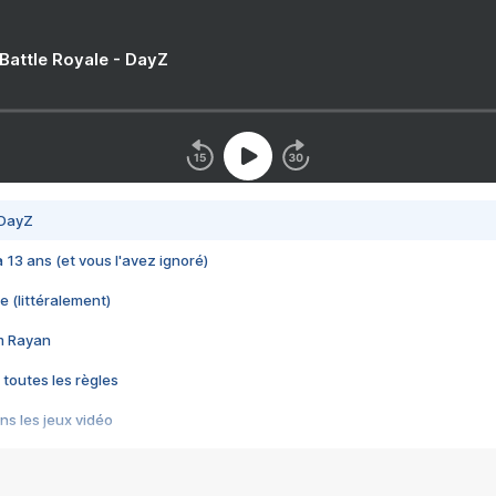
 Battle Royale - DayZ
 DayZ
 a 13 ans (et vous l'avez ignoré)
e (littéralement)
im Rayan
 toutes les règles
s les jeux vidéo
us choquant de Rockstar ? - Le scandale BULLY