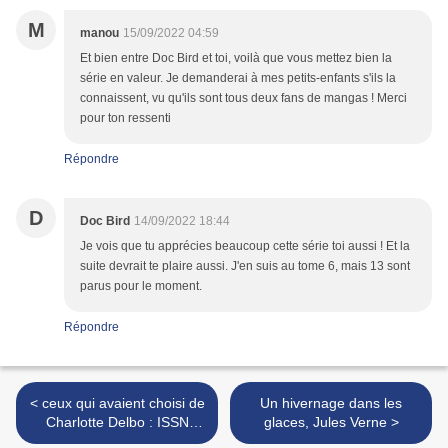
M
manou
15/09/2022 04:59
Et bien entre Doc Bird et toi, voilà que vous mettez bien la
série en valeur. Je demanderai à mes petits-enfants s'ils la
connaissent, vu qu'ils sont tous deux fans de mangas ! Merci
pour ton ressenti
Répondre
D
Doc Bird
14/09/2022 18:44
Je vois que tu apprécies beaucoup cette série toi aussi ! Et la
suite devrait te plaire aussi. J'en suis au tome 6, mais 13 sont
parus pour le moment.
Répondre
< ceux qui avaient choisi de
Un hivernage dans les
Charlotte Delbo : ISSN
glaces, Jules Verne >
2607-0006