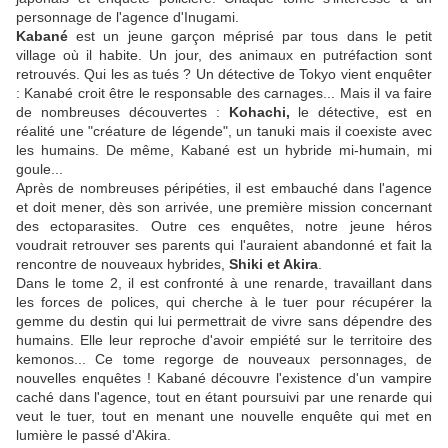
personnage de l'agence d'Inugami.
Kabané
est un jeune garçon méprisé par tous dans le petit
village où il habite. Un jour, des animaux en putréfaction sont
retrouvés. Qui les as tués ? Un détective de Tokyo vient enquêter
: Kanabé croit être le responsable des carnages... Mais il va faire
de nombreuses découvertes :
Kohachi,
le détective, est en
réalité une "créature de légende", un tanuki mais il coexiste avec
les humains. De même, Kabané est un hybride mi-humain, mi
goule...
Après de nombreuses péripéties, il est embauché dans l'agence
et doit mener, dès son arrivée, une première mission concernant
des ectoparasites. Outre ces enquêtes, notre jeune héros
voudrait retrouver ses parents qui l'auraient abandonné et fait la
rencontre de nouveaux hybrides,
Shiki et Akira
.
Dans le tome 2, il est confronté à une renarde, travaillant dans
les forces de polices, qui cherche à le tuer pour récupérer la
gemme du destin qui lui permettrait de vivre sans dépendre des
humains. Elle leur reproche d'avoir empiété sur le territoire des
kemonos... Ce tome regorge de nouveaux personnages, de
nouvelles enquêtes ! Kabané découvre l'existence d'un vampire
caché dans l'agence, tout en étant poursuivi par une renarde qui
veut le tuer, tout en menant une nouvelle enquête qui met en
lumière le passé d'Akira.