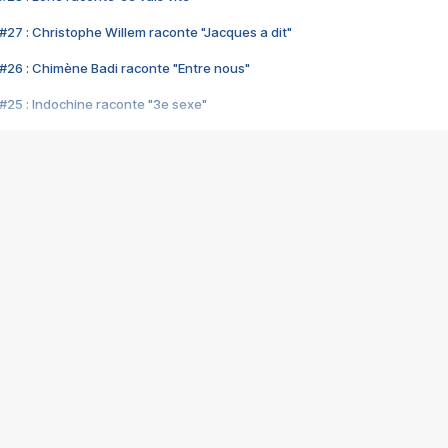
#27 : Christophe Willem raconte "Jacques a dit"
#26 : Chimène Badi raconte "Entre nous"
#25 : Indochine raconte "3e sexe"
#24 : Zaho raconte "C'est chelou"
#23 : Patrick Bruel raconte "Au café des délices"
#22 : Kyo raconte "Le chemin"
#21 : Nolwenn Leroy raconte "Cassé"
#20 : Patrick Hernandez raconte "Born to be alive"
#19 : Lorie raconte "Près de moi"
#18 : Michael Jones raconte "A nos actes manqués" (avec Jean-Jacque
#17 : Khaled raconte "Aïcha"
#16 : Corneille raconte "Parce qu'on vient de loin"