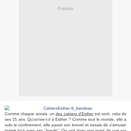
Publicité
Comme chaque année, un
des cahiers d'Esther
est sorti, celui de
ses 15 ans. Qu'arrive-t-il à Esther ? Comme tout le monde, elle a
subi le confinement, elle passe son brevet et essaie de s'amuser
malgé tout avec ses "meufs". On voit donc son point de vue sur