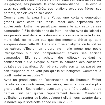
les garçons, ses parents, la crise coronavidienne... Elle évoque
aussi ses artistes préférés, ses relations avec ses frères, ses
parents, des élèves de sa classe.
Comme avec la saga
Harry Potter
, une certaine génération
grandit avec cette fille réelle, reflet des aspirations des
adolescents. Esther ne paraît pas amusante aux yeux de ses
camarades ? Elle décide donc de faire une fête avec de l'alcool (
ses parents sont dans le restaurant au-dessus de la salle louée,
mdr). Mais ce ne sont pas que des moments drôles qui sont
évoquées dans cette BD. Dans une mise en abyme, on la voit lire
les cahiers d'Esther,
sa propre vie : elle mène une petite
introspection sur son comportement envers ses anciens
camarades. Elle sort acheter des gâteaux pendant le
confinement : elle évoque aussitôt la situation des caissières
obligées de travailler... Son père surveille son temps passé sur
son téléphone et ne veut pas qu'elle ait instagram. Comment le
conflit va-t-il se résoudre ?
Avec un grand sens de l'observation et de l'humour, Esther
détaille sa vie quotidienne, ses rêves, ses sms pour notre plus
grand plaisir ! Ses relations avec son grand frère évoluent et ce
dernier finit par quitter l'appartement familial. Maintenant
qu'Esther va rentrer au lycée, qu'aura-t-elle à nous raconter dans
le nouvel opus sorti cette année en juin 2022 ?