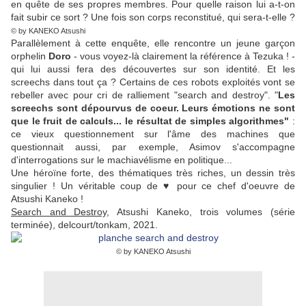
en quête de ses propres membres. Pour quelle raison lui a-t-on
fait subir ce sort ? Une fois son corps reconstitué, qui sera-t-elle ?
© by KANEKO Atsushi
Parallèlement à cette enquête, elle rencontre un jeune garçon
orphelin
Doro
- vous voyez-là clairement la référence à Tezuka ! -
qui lui aussi fera des découvertes sur son identité. Et les
screechs dans tout ça ? Certains de ces robots exploités vont se
rebeller avec pour cri de ralliement "search and destroy". "
Les
screechs sont dépourvus de coeur. Leurs émotions ne sont
que le fruit de calculs... le résultat de simples algorithmes"
:
ce vieux questionnement sur l'âme des machines que
questionnait aussi, par exemple, Asimov s'accompagne
d'interrogations sur le machiavélisme en politique...
Une héroïne forte, des thématiques très riches, un dessin très
singulier ! Un véritable coup de ♥ pour ce chef d'oeuvre de
Atsushi Kaneko !
Search and Destroy
, Atsushi Kaneko, trois volumes (série
terminée), delcourt/tonkam, 2021.
© by KANEKO Atsushi