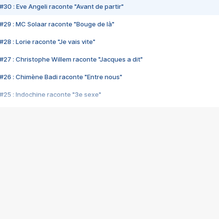
#30 : Eve Angeli raconte "Avant de partir"
#29 : MC Solaar raconte "Bouge de là"
28 : Lorie raconte "Je vais vite"
#27 : Christophe Willem raconte "Jacques a dit"
#26 : Chimène Badi raconte "Entre nous"
#25 : Indochine raconte "3e sexe"
#24 : Zaho raconte "C'est chelou"
#23 : Patrick Bruel raconte "Au café des délices"
#22 : Kyo raconte "Le chemin"
#21 : Nolwenn Leroy raconte "Cassé"
#20 : Patrick Hernandez raconte "Born to be alive"
#19 : Lorie raconte "Près de moi"
#18 : Michael Jones raconte "A nos actes manqués" (avec Jean-Jacque