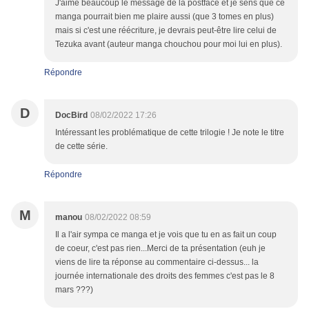
J'aime beaucoup le message de la postface et je sens que ce
manga pourrait bien me plaire aussi (que 3 tomes en plus)
mais si c'est une réécriture, je devrais peut-être lire celui de
Tezuka avant (auteur manga chouchou pour moi lui en plus).
Répondre
D
DocBird
08/02/2022 17:26
Intéressant les problématique de cette trilogie ! Je note le titre
de cette série.
Répondre
M
manou
08/02/2022 08:59
Il a l'air sympa ce manga et je vois que tu en as fait un coup
de coeur, c'est pas rien...Merci de ta présentation (euh je
viens de lire ta réponse au commentaire ci-dessus... la
journée internationale des droits des femmes c'est pas le 8
mars ???)