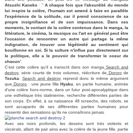
Atsushi Kaneko
: "
A chaque fois que l'absurdité du monde
lui inspire la colère, l'humain est amené à faire en parallèle
l'expérience de la solitude, car il prend conscience de sa
propre insignifiance et de son impuissance. Dans ces
moments, le contact de la colère contenue dans le manga, la
littérature, le cinéma, la musique ou l'art en général peut être
l'occasion de rencontrer un autre qui partage la même
indignation, de trouver une légétimité au sentiment qui
bouillonne en soi. Si la sulture n'influe pas directement sur
le politique, elle a le pouvoir de transformer le coeur de
chacun
".
C'est cette colère qu'il a transcrit dans son manga
Search and
destroy
, série courte de trois volumes, réécriture de
Dororo
de
Tezuka
.
Search and destroy
reprend donc le même argument
que
Dororo
: une jeune fille
Hyaku
, en partie humaine, animée
d'une colère hors-norme, dans un futur post-apocalyptique dans
une esthétique très stalinienne, recherche différentes parties de
son corps. En effet, à sa naissance 48 screechs, des robots, se
sont accaparés de ses différentes parties humaines pour
ressentir des sensations qu'ils ne connaîtrons jamais.
Avec ses noirs profonds, les dessins sont très violents et
viscérals, allant de pair ainsi avec la colère de la jeune fille, partie