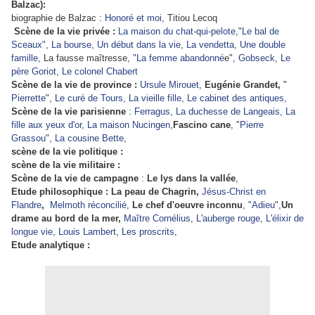
Balzac):
biographie de Balzac :
Honoré et moi
, Titiou Lecoq
Scène de la vie privée :
La maison du chat-qui-pelote
,"
Le bal de
Sceaux"
,
La bourse
,
Un début dans la vie
,
La vendetta
,
Une double
famille
, La fausse maîtresse,
"La femme abandonné
e",
Gobseck
,
Le
père Goriot
,
Le colonel Chabert
Scène de la vie de province :
Ursule Mirouet
,
Eugénie Grandet,
"
Pierrette
",
Le curé de Tours,
La vieille fille
,
Le cabinet des antiques
,
Scène de la vie parisienne
:
Ferragus
,
La duchesse de Langeais
,
La
fille aux yeux d'or
,
La maison Nucingen
,
Fascino cane
, "
Pierre
Grassou
",
La cousine Bette
,
scène de la vie politique :
scène de la vie militaire :
Scène de la vie de campagne
:
Le lys dans la vallée
,
Etude philosophique : La peau de Chagrin,
Jésus-Christ en
Flandre
,
Melmoth réconcilié
,
Le chef d'oeuvre inconnu
,
"Adieu
",
Un
drame au bord de la mer,
Maître Cornélius
,
L'auberge rouge,
L'élixir de
longue
vie
,
Louis Lambert
,
Les proscrits
,
Etude analytique :