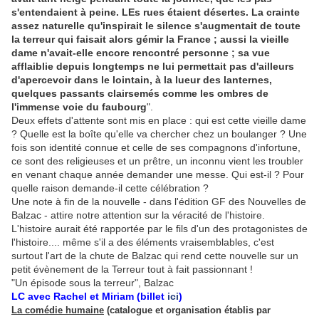
s'entendaient à peine. LEs rues étaient désertes. La crainte
assez naturelle qu'inspirait le silence s'augmentait de toute
la terreur qui faisait alors gémir la France ; aussi la vieille
dame n'avait-elle encore rencontré personne ; sa vue
afflaiblie depuis longtemps ne lui permettait pas d'ailleurs
d'apercevoir dans le lointain, à la lueur des lanternes,
quelques passants clairsemés comme les ombres de
l'immense voie du faubourg
".
Deux effets d'attente sont mis en place : qui est cette vieille dame
? Quelle est la boîte qu'elle va chercher chez un boulanger ? Une
fois son identité connue et celle de ses compagnons d'infortune,
ce sont des religieuses et un prêtre, un inconnu vient les troubler
en venant chaque année demander une messe. Qui est-il ? Pour
quelle raison demande-il cette célébration ?
Une note à fin de la nouvelle - dans l'édition GF des Nouvelles de
Balzac - attire notre attention sur la véracité de l'histoire.
L'histoire aurait été rapportée par le fils d'un des protagonistes de
l'histoire.... même s'il a des éléments vraisemblables, c'est
surtout l'art de la chute de Balzac qui rend cette nouvelle sur un
petit évènement de la Terreur tout à fait passionnant !
"Un épisode sous la terreur", Balzac
LC avec
Rachel
et Miriam (billet
ici
)
La comédie humaine
(catalogue et organisation établis par