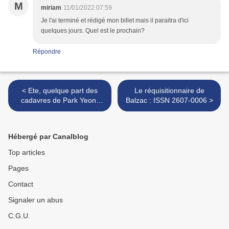
M
miriam
11/01/2022 07:59
Je l'ai terminé et rédigé mon billet mais il paraitra d'ici
quelques jours. Quel est le prochain?
Répondre
< Ete, quelque part des
Le réquisitionnaire de
cadavres de Park Yeon-
Balzac : ISSN 2607-0006 >
Seon : ISSN 2607-0006
Hébergé par Canalblog
Top articles
Pages
Contact
Signaler un abus
C.G.U.