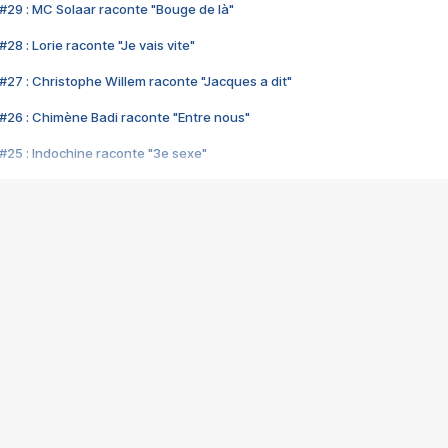
#29 : MC Solaar raconte "Bouge de là"
28 : Lorie raconte "Je vais vite"
#27 : Christophe Willem raconte "Jacques a dit"
#26 : Chimène Badi raconte "Entre nous"
#25 : Indochine raconte "3e sexe"
#24 : Zaho raconte "C'est chelou"
#23 : Patrick Bruel raconte "Au café des délices"
#22 : Kyo raconte "Le chemin"
#21 : Nolwenn Leroy raconte "Cassé"
#20 : Patrick Hernandez raconte "Born to be alive"
#19 : Lorie raconte "Près de moi"
#18 : Michael Jones raconte "A nos actes manqués" (avec Jean-Jacque
#17 : Khaled raconte "Aïcha"