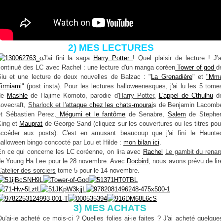
2) MES LECTURES
J'ai fini la saga
Harry Potter
! Quel plaisir de lecture ! J'a
continué des LC avec Rachel : une lecture d'un manga coréen
Tower of god
d
Siu et une lecture de deux nouvelles de Balzac : "
La Grenadière
" et
"Mm
Firmiami
" (post insta). Pour les lectures halloweenesques, j'ai lu les 5 tome
de
Mashle
de Hajime Komoto, parodie d'
Harry Potter,
L'appel de Cthulhu
d
Lovecraft,
Sharlock et l'a
ttaque
chez les chats-mourai
s de Benjamin Lacomb
et Sébastien Perez,
Mégumi et le fantôme
de Senabre,
Salem
de Stephe
King et
Mauprat
de George Sand (cliquez sur les couvertures ou les titres pou
accéder aux posts). C'est en amusant beaucoup que j'ai fini le Haunte
alloween bingo concocté par Lou et Hilde :
mon bilan ici
.
En ce qui concerne les LC coréenne, on lira avec
Rachel
Le gambit du renar
de Young Ha Lee pour le 28 novembre. Avec
Docbird
, nous avons prévu de lir
'atelier des sorciers
tome 5 pour le 14 novembre.
3) MES ACHATS
u'ai-je acheté ce mois-ci ? Quelles folies ai-je faites ? J'ai acheté quelque