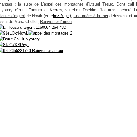
mangas : la suite de
L'appel des montagnes
d'Utsugi Tesuo,
Don't call i
mystery
d'Yumi Tamura et
Ken'en
, vu chez Docbird. J'ai aussi acheté
L
ileuse d'argent
de Novik (vu c
hez A girl)
,
Une prière à la mer
d'Hosseini et u
essai de Mona Chollet,
Réinventer l'amour
.