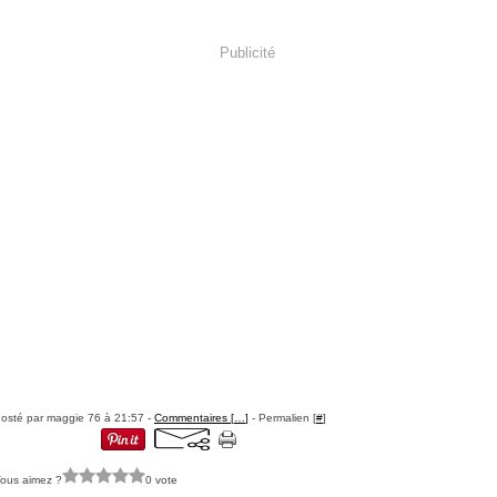
Publicité
osté par maggie 76 à 21:57 -
Commentaires [
…
]
- Permalien [
#
]
ous aimez ?
0 vote