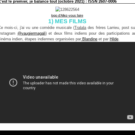
C'est le premier, je balance tout (octobre 2021) : ISSN 2607-0006
logo d'Allez-vous faire
1) MES FILMS
Ce mois-ci, j'ai vu une comédie musicale (
Tralala
des frères Larrieu, post su
instagram
@vaugiermagali
) et deux films indiens pour des participations a
inéma indien, étapes indiennes organisées par
Blandine
et par
Hilde
.