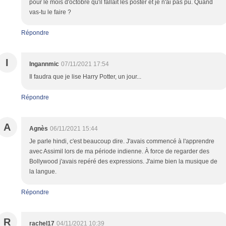
pour le mois d'octobre qu'il fallait les poster et je n'ai pas pu. Quand
vas-tu le faire ?
Répondre
I
Ingannmic
07/11/2021 17:54
Il faudra que je lise Harry Potter, un jour...
Répondre
A
Agnès
06/11/2021 15:44
Je parle hindi, c'est beaucoup dire. J'avais commencé à l'apprendre
avec Assimil lors de ma période indienne. À force de regarder des
Bollywood j'avais repéré des expressions. J'aime bien la musique de
la langue.
Répondre
R
rachel17
04/11/2021 10:39