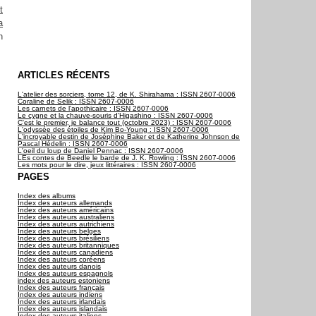
t
a
n
ARTICLES RÉCENTS
L'atelier des sorciers, tome 12, de K. Shirahama : ISSN 2607-0006
Coraline de Selik : ISSN 2607-0006
Les carnets de l'apothicaire : ISSN 2607-0006
Le cygne et la chauve-souris d'Higashino : ISSN 2607-0006
C'est le premier, je balance tout (octobre 2023) : ISSN 2607-0006
L'odyssée des étoiles de Kim Bo-Young : ISSN 2607-0006
L'incroyable destin de Joséphine Baker et de Katherine Johnson de
Pascal Hédelin : ISSN 2607-0006
L'oeil du loup de Daniel Pennac : ISSN 2607-0006
LEs contes de Beedle le barde de J. K. Rowling : ISSN 2607-0006
Les mots pour le dire, jeux littéraires : ISSN 2607-0006
PAGES
Index des albums
Index des auteurs allemands
Index des auteurs américains
Index des auteurs australiens
Index des auteurs autrichiens
Index des auteurs belges
Index des auteurs brésiliens
Index des auteurs britanniques
Index des auteurs canadiens
Index des auteurs coréens
Index des auteurs danois
Index des auteurs espagnols
index des auteurs estoniens
Index des auteurs français
Index des auteurs indiens
Index des auteurs irlandais
Index des auteurs islandais
Index des auteurs italiens