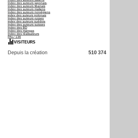
Index des auteurs japonais,
Index des auteurs libanais
Index des auteurs maliens
Index des auteurs norvégiens
index des auteurs polonais
Index des auteurs russes
index des auteurs suédois
Index des auteurs suisses
Index des BD
Index des mangas
Index des réalisateurs
PAL/ 136
VISITEURS
Depuis la création
510 374