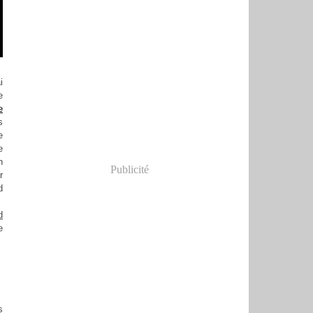
i
e
e
s
e
e
n
Publicité
r
d
d
e
s