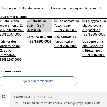
L'appel de Cthulhu de Lovecraft : ISSN 2607-0006
L'appel des montagnes de Tetsuo Utugi : ISSN 2607-0006
Vous aimerez aussi :
Coraline de Selik
Les carnets de
'atelier des
: ISSN 2607-0006
l'apothicaire :
Le cygne et la
sorciers, tome
ISSN 2607-0006
chauve-souris
2, de K.
d'Higashino :
Shirahama :
ISSN 2607-0006
ISSN 2607-0006
Commentaires
Ajouter un commentaire
C
claudialucia
11/11/2021 17:40
J'ai lu la Grenadière et d'autres nouvelles mis je croyais que c'était