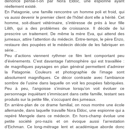
dénoncé pense-t-on par Nora Eldoc, une espionne ayant
réellement existé.
En Patagonie, une famille rencontre un homme poli et froid, qui
va aussi devenir le premier client de l'hôtel dont elle a hérité. Cet
homme, soit-disant vétérinaire, s'intéresse de près à leur fille
Lilith, qui a des problèmes de croissance. Il décide de lui
prescrire un traitement. De même la mère Eva, qui attend des
jumeaux, attire l'attention du médecin. Entre-temps, le père Enzo,
restaure des poupées et le médecin décide de les fabriquer en
série...
Peu d'actions viennent rythmer ce film lent comportant peu
d'événements. C'est davantage l'atmosphère qui est travaillée :
de magnifiques paysages en plan général permettent d'admirer
la Patagonie. Couleurs et photographie de l'image sont
absolument magnifiques. Ce décor contraste avec l'ambiance
sombre de l'usine dans laquelle on voit les poupées fabriquées.
Peu à peu, l'angoisse s'insinue lorsqu'on voit évoluer ce
personnage inquiétant s'immiscant dans cette famille, testant ses
produits sur la petite fille, s'occupant des jumeaux.
En arrière-plan de ce drame familial, on nous montre une école
allemande, dans laquelle travaille Nora Eldoc, une espionne qui a
repéré Mengele dans ce médecin. En hors-champ évolue une
petite société pro-nazis et on évoque aussi l'arrestation
d'Eichman. Ce long-métrage lent et académique aborde donc