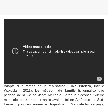
Adapté d'un roman de la réalisatrice
Lucia Puenzo
, intitulé
Wakolda
( 2011),
Le médecin de famille
fictionnalise une
période de la vie de Josef Mengele. Après la Seconde Guerre
mondiale, de nombreux nazis avaient fui en Amérique du Sud.
Présent quelques années en Argentine, J. Mengele fuit ce pays,