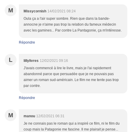
M
Missycornish
14/02/2021 08:24
Oula ça a l'air super sombre. Rien que dans la bande-
annocne je n'aime pas trop la relation du fameux médecin
avec les gamines... Par contre La Pantagonie, ça m'intéresse.
Répondre
L
lillylivres
12/02/2021 09:16
J'avais commencé à lire le livre, mais je l'ai rapidement
abandonné parce que persuadée que je ne pouvais pas
aimer un roman sud-américain. Le film ne me tente pas trop
par contre.
Répondre
M
manou
12/02/2021 06:31
Je ne connais pas le roman qui a inspiré ce film, ni le film du
coup mais la Patagonie me fascine. Il me plairait je pense...