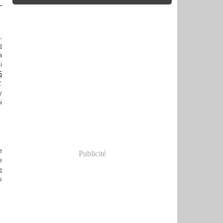
,
e
a
i
5
.
y
i
e
Publicité
e
e
s