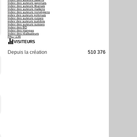
Index des auteurs japonais,
Index des auteurs libanais
Index des auteurs maliens
Index des auteurs norvégiens
index des auteurs polonais
Index des auteurs russes
index des auteurs suédois
Index des auteurs suisses
Index des BD
Index des mangas
Index des réalisateurs
PAL/ 136
VISITEURS
Depuis la création
510 376