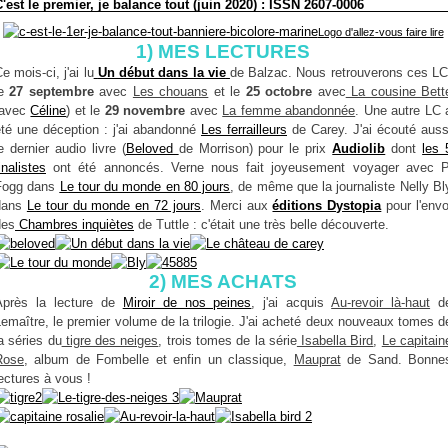
'est le premier, je balance tout (juin 2020) : ISSN 2607-0006
Logo d'allez-vous faire lire
1
) MES LECTURES
e mois-ci, j'ai lu
Un début dans la vie
de Balzac. Nous retrouverons ces LC
le
27 septembre
avec
Les chouans
et le
25 octobre
avec
La cousine Bett
(avec
Céline
) et le
29 novembre
avec
La femme abandonnée
. Une autre LC 
été une déception : j'ai abandonné
Les ferrailleurs
de Carey. J'ai écouté auss
e dernier audio livre (
Beloved
de Morrison) pour le prix
Audiolib
dont
les 
inalistes
ont été annoncés. Verne nous fait joyeusement voyager avec P
Fogg dans
Le tour du monde en 80 jours
, de même que la journaliste Nelly Bl
dans
Le tour du monde en 72 jours
. Merci aux
éditions Dystopia
pour l'envo
des
Chambres inquiètes
de Tuttle : c'était une très belle découverte.
2) MES ACHATS
Après la lecture de
Miroir de nos peines
, j'ai acquis
Au-revoir là-haut
d
emaître, le premier volume de la trilogie. J'ai acheté deux nouveaux tomes d
a séries du
tigre des neiges
, trois tomes de la série
Isabella Bird
,
Le capitain
Rose
, album de Fombelle et enfin un classique,
Mauprat
de Sand. Bonne
ectures à vous !