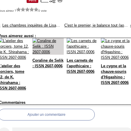
ous aimez ?
0 vote
Les chambres inquiètes de Lisa Tuttle : ISSN 2607-0006
C'est le premier, je balance tout (août 2020) : ISSN 2607-0006
Vous aimerez aussi :
Coraline de Selik
Les carnets de
'atelier des
: ISSN 2607-0006
l'apothicaire :
Le cygne et la
sorciers, tome
ISSN 2607-0006
chauve-souris
2, de K.
d'Higashino :
Shirahama :
ISSN 2607-0006
ISSN 2607-0006
Commentaires
Ajouter un commentaire