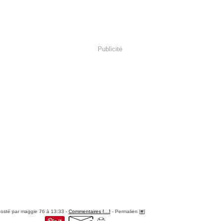
Publicité
osté par maggie 76 à 13:33 -
Commentaires [
…
]
- Permalien [
#
]