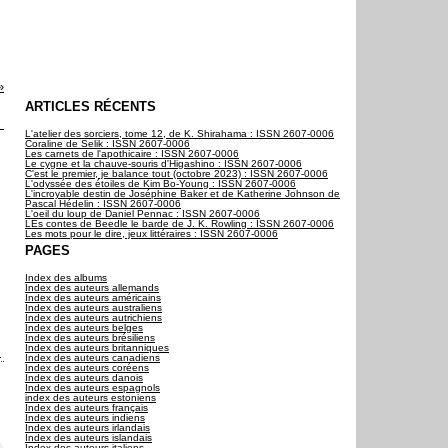
ARTICLES RÉCENTS
L'atelier des sorciers, tome 12, de K. Shirahama : ISSN 2607-0006
Coraline de Selik : ISSN 2607-0006
Les carnets de l'apothicaire : ISSN 2607-0006
Le cygne et la chauve-souris d'Higashino : ISSN 2607-0006
C'est le premier, je balance tout (octobre 2023) : ISSN 2607-0006
L'odyssée des étoiles de Kim Bo-Young : ISSN 2607-0006
L'incroyable destin de Joséphine Baker et de Katherine Johnson de
Pascal Hédelin : ISSN 2607-0006
L'oeil du loup de Daniel Pennac : ISSN 2607-0006
LEs contes de Beedle le barde de J. K. Rowling : ISSN 2607-0006
Les mots pour le dire, jeux littéraires : ISSN 2607-0006
PAGES
Index des albums
Index des auteurs allemands
Index des auteurs américains
Index des auteurs australiens
Index des auteurs autrichiens
Index des auteurs belges
Index des auteurs brésiliens
Index des auteurs britanniques
Index des auteurs canadiens
Index des auteurs coréens
Index des auteurs danois
Index des auteurs espagnols
index des auteurs estoniens
Index des auteurs français
Index des auteurs indiens
Index des auteurs irlandais
Index des auteurs islandais
Index des auteurs italiens