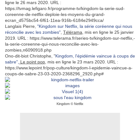
ligne le 26 mars 2020. URL :
https://tvmag.lefigaro.fr/programme-tv/kingdom-la-serie-sud-
coreenne-de-netflix-deploie-les-moyens-du-grand-
ecran_d575bc54-6f61-11ea-916b-6184e2949cca/
Langlais Pierre,
"Kingdom sur Netflix, la série coréenne qui nous
réconcilie avec les zombies"
,
Télérama
, mis en ligne le 25 janvier
2019. URL : https://www.telerama.fr/series-tv/kingdom-sur-netflix,-
la-serie-coreenne-qui-nous-reconcilie-avec-les-
zombies,n6090918.php
Ono-dit-biot Christophe, "
Kingdom, l'épidémie vaincue à coups de
sabre",
Le point pop
, mis en ligne le 23 mars 2020. URL :
https://www.lepoint.fr/pop-culture/kingdom-l-epidemie-vaincue-a-
coups-de-sabre-23-03-2020-2368296_2920.php#
Kingdom © Netflix