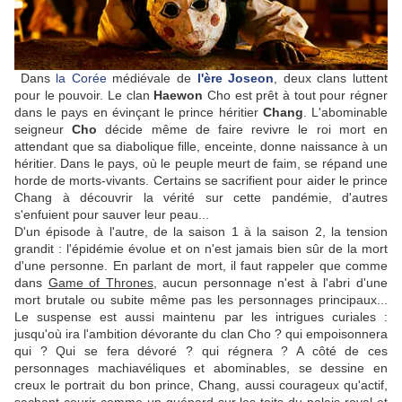
Dans
la Corée
médiévale de
l'ère Joseon
, deux clans luttent
pour le pouvoir. Le clan
Haewon
Cho est prêt à tout pour régner
dans le pays en évinçant le prince héritier
Chang
. L'abominable
seigneur
Cho
décide même de faire revivre le roi mort en
attendant que sa diabolique fille, enceinte, donne naissance à un
héritier. Dans le pays, où le peuple meurt de faim, se répand une
horde de morts-vivants. Certains se sacrifient pour aider le prince
Chang à découvrir la vérité sur cette pandémie, d'autres
s'enfuient pour sauver leur peau...
D'un épisode à l'autre, de la saison 1 à la saison 2, la tension
grandit : l'épidémie évolue et on n'est jamais bien sûr de la mort
d'une personne. En parlant de mort, il faut rappeler que comme
dans
Game of Thrones
, aucun personnage n'est à l'abri d'une
mort brutale ou subite même pas les personnages principaux...
Le suspense est aussi maintenu par les intrigues curiales :
jusqu'où ira l'ambition dévorante du clan Cho ? qui empoisonnera
qui ? Qui se fera dévoré ? qui régnera ? A côté de ces
personnages machiavéliques et abominables, se dessine en
creux le portrait du bon prince, Chang, aussi courageux qu'actif,
sachant courir comme un guépard sur les toits du palais royal et