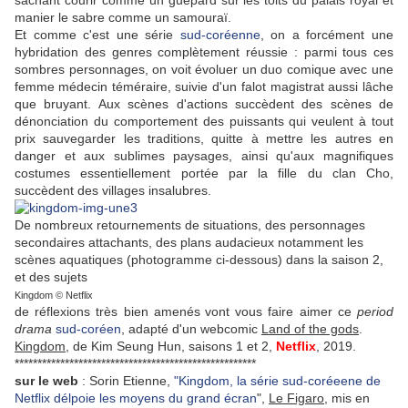
manier le sabre comme un samouraï.
Et comme c'est une série
sud-coréenne
, on a forcément une
hybridation des genres complètement réussie : parmi tous ces
sombres personnages, on voit évoluer un duo comique avec une
femme
médecin téméraire, suivie d'un falot magistrat aussi lâche
que bruyant. Aux scènes d'actions succèdent des scènes de
dénonciation du comportement des puissants qui veulent à tout
prix sauvegarder les traditions, quitte à mettre les autres en
danger et aux sublimes paysages, ainsi qu'aux magnifiques
costumes essentiellement portée par la fille du clan Cho,
succèdent des villages insalubres.
De nombreux retournements de situations, des personnages
secondaires attachants, des plans audacieux notamment les
scènes aquatiques (photogramme ci-dessous) dans la saison 2,
et des sujets
Kingdom © Netflix
de réflexions très bien amenés
vont vous faire aimer ce
period
drama
sud-coréen
, adapté d'un webcomic
Land of the gods
.
Kingdom
, de Kim Seung Hun, saisons 1 et 2,
Netflix
, 2019.
*****************************************************
sur le web
: Sorin Etienne,
"Kingdom, la série sud-coréeene de
Netflix délpoie les moyens du grand écran
",
Le Figaro
, mis en