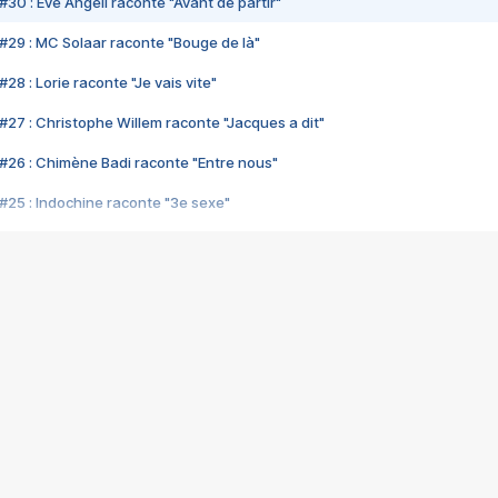
#30 : Eve Angeli raconte "Avant de partir"
#29 : MC Solaar raconte "Bouge de là"
28 : Lorie raconte "Je vais vite"
#27 : Christophe Willem raconte "Jacques a dit"
#26 : Chimène Badi raconte "Entre nous"
#25 : Indochine raconte "3e sexe"
#24 : Zaho raconte "C'est chelou"
#23 : Patrick Bruel raconte "Au café des délices"
#22 : Kyo raconte "Le chemin"
#21 : Nolwenn Leroy raconte "Cassé"
#20 : Patrick Hernandez raconte "Born to be alive"
#19 : Lorie raconte "Près de moi"
#18 : Michael Jones raconte "A nos actes manqués" (avec Jean-Jacque