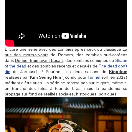
Encore une série avec des zombies après ceux du classique
La
nuit des morts-vivants
de Romero, des zombies sud-coréens
dans
Dernier train avant Busan
, des zombies comiques de
Shaun
of the dead
et des zombies récents et décalés de
The dead don't
die
de Jarmusch...! Pourtant, les deux saisons de
Kingdom
réalisées par
Kim Seung Hun
( connu pour
Tunnel
sorti en 2017)
méritent d'être vues : la série ne repose pas sur le gore, même si
on tranche des têtes à tour de bras, mais la pandémie se
propage sur fond de réalités sociales, historiques, politiques.