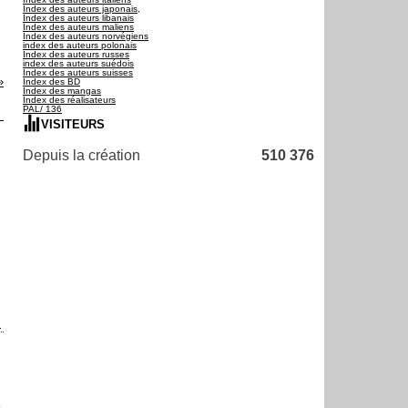
Index des auteurs japonais,
Index des auteurs libanais
Index des auteurs maliens
Index des auteurs norvégiens
index des auteurs polonais
Index des auteurs russes
index des auteurs suédois
Index des auteurs suisses
Index des BD
Index des mangas
Index des réalisateurs
PAL/ 136
VISITEURS
Depuis la création
510 376