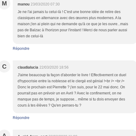
M
manou
23/03/2020 07:30
Je ne l'ai jamais lu celui-là ! C'est une bonne idée de relire des
classiques en alternance avec des œuvres plus modernes. A la
maison j'en ai plein qui ne demande qu'à ce que je les ouvre...mais
pas de Balzac à l'horizon pour l'instant ! Merci de nous parler aussi
bien de celui-là
Répondre
C
claudialucia
22/03/2020 18:56
J'aime beaucoup ta façon d'aborder le livre ! Effectivement ce duel
d'hypocrisie entre la noblesse et le clergé est génial !<br /> <br />
Donc le prochain est Pierrette ? j'en suis, pour le 22 mai donc. On
pourrait pas en prévoir un en Avril ? Avec le confinement, on ne
manque pas de temps, je suppose... même si tu dois envoyer des
cours à tes élèves ? Qu'en penses-tu ?
Répondre
A