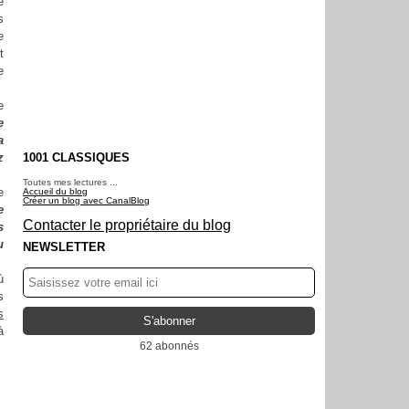
e
s
e
t
e
e
e
a
z
1001 CLASSIQUES
Toutes mes lectures ...
e
Accueil du blog
Créer un blog avec CanalBlog
e
Contacter le propriétaire du blog
s
u
NEWSLETTER
ù
s
s
à
62 abonnés