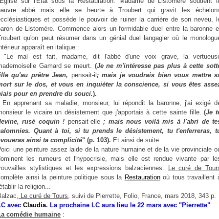
l'Eglise sur l'Etat sous la Restauration. Madame de Listomère soutient l
pauvre abbé mais elle se heurte à Troubert qui gravit les échelon
écclésiastiques et possède le pouvoir de ruiner la carrière de son neveu, l
baron de Listomère. Commence alors un formidable duel entre la baronne e
Troubert qu'on peut résumer dans un génial duel langagier où le monologu
ntérieur apparaît en italique :
-
"Le mal est fait, madame, dit l'abbé d'une voix grave, la vertueus
mademoiselle Gamard se meurt.
(
Je ne m'intéresse pas plus à cette sott
fille qu'au prêtre Jean,
pensait-il
; mais je voudrais bien vous mettre s
mort sur le dos, et vous en inquiéter la conscience, si vous êtes asse
niais pour en prendre du souci.
).
En apprenant sa maladie, monsieur, lui répondit la baronne, j'ai exigé d
onsieur le vicaire un désistement que j'apportais à cette sainte fille.
(
Je t
devine, rusé coquin !
pensait-elle
; mais nous voilà mis à l'abri de te
calomnies. Quant à toi, si tu prends le désistement, tu t'enferreras, t
avoueras ainsi ta complicité
" (p. 103).
Et ainsi de suite...
oici une peinture assez laide de la nature humaine et de la vie provinciale o
dominent les rumeurs et l'hypocrisie, mais elle est rendue vivante par le
trouvailles stylistiques et les expressions balzaciennes.
Le curé de Tour
omplète ainsi la peinture politique sous la
Restauration
où tous travaillent 
établir la religion...
Balzac,
Le curé de Tours
, suivi de Pierrette, Folio, France, mars 2018, 343 p.
LC avec
Claudia
. La prochaine LC aura lieu le 22 mars avec "Pierrette"
La comédie humaine
: