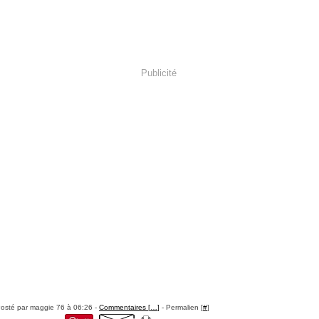
Publicité
osté par maggie 76 à 06:26 -
Commentaires [
…
]
- Permalien [
#
]