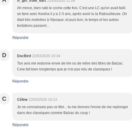
A_girl_from_eart
22/03/2020 11:09
Ah mince, bien raté le coche cette fois. C'est une LC qu'on avait failli
se faire avec Keisha il y a 2-3 ans, après avoir lu la Rabouilleuse. On
était très motivées à l'époque, et puis bon, le temps et les autres
tentations passent...
Répondre
D
DocBird
22/03/2020 10:34
Ton avis me redonne envie de lire ou de relire des titres de Balzac.
Cela fait bien longtemps que je n'ai pas relu de classiques !
Répondre
C
Céline
22/03/2020 10:13
Je ne connaissais pas ce titre... tu me donnes l'envie de me replonger
dans des classiques comme Balzac du coup !
Répondre