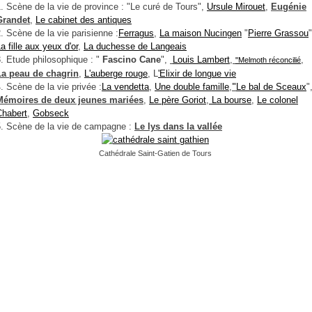
. Scène de la vie de province : "Le curé de Tours",
Ursule Mirouet
,
Eugénie
Grandet
,
Le cabinet des antiques
. Scène de la vie parisienne :
Ferragus
,
La maison Nucingen
"
Pierre Grassou
"
a fille aux yeux d'or
,
La duchesse de Langeais
. Etude philosophique : "
Fascino Cane
",
Louis Lambert
,
,
"Melmoth réconcilié
La peau de chagrin
,
L'auberge rouge
, L
'Elixir de longue vie
. Scène de la vie privée :
La vendetta
,
Une double famille
,
"
Le bal de Sceaux
"
Mémoires de deux jeunes mariées
,
Le père Goriot
,
La bourse
,
Le colonel
Chabert
,
Gobseck
5. Scène de la vie de campagne :
Le lys dans la vallée
Cathédrale Saint-Gatien de Tours