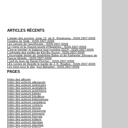
ARTICLES RÉCENTS
L'atelier des sorciers, tome 12, de K. Shirahama : ISSN 2607-0006
Coraline de Selik : ISSN 2607-0006
Les carnets de l'apothicaire : ISSN 2607-0006
Le cygne et la chauve-souris d'Higashino : ISSN 2607-0006
C'est le premier, je balance tout (octobre 2023) : ISSN 2607-0006
L'odyssée des étoiles de Kim Bo-Young : ISSN 2607-0006
L'incroyable destin de Joséphine Baker et de Katherine Johnson de
Pascal Hédelin : ISSN 2607-0006
L'oeil du loup de Daniel Pennac : ISSN 2607-0006
LEs contes de Beedle le barde de J. K. Rowling : ISSN 2607-0006
Les mots pour le dire, jeux littéraires : ISSN 2607-0006
PAGES
Index des albums
Index des auteurs allemands
Index des auteurs américains
Index des auteurs australiens
Index des auteurs autrichiens
Index des auteurs belges
Index des auteurs brésiliens
Index des auteurs britanniques
Index des auteurs canadiens
Index des auteurs coréens
Index des auteurs danois
Index des auteurs espagnols
index des auteurs estoniens
Index des auteurs français
Index des auteurs indiens
Index des auteurs irlandais
Index des auteurs islandais
Index des auteurs italiens