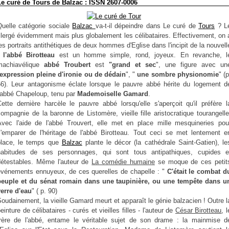
Le curé de Tours de Balzac : ISSN 2607-0006
Quelle catégorie sociale
Balzac
va-t-il dépeindre dans Le curé de
Tours
? L
lergé évidemment mais plus globalement les célibataires. Effectivement, on 
es portraits antithétiques de deux hommes d'Eglise dans l'incipit de la nouvell
l'abbé Birotteau
est un homme simple, rond, joyeux. En revanche, l
machiavélique
abbé Troubert
est
"grand et sec
", une figure avec un
expression pleine d'ironie ou de dédain
", "
une sombre physionomie
" (p
56). Leur antagonisme éclate lorsque le pauvre abbé hérite du logement d
l'abbé Chapeloup, tenu par
Mademoiselle Gamard
.
ette dernière harcèle le pauvre abbé lorsqu'elle s'aperçoit qu'il préfère l
ompagnie de la baronne de Listomère, vieille fille aristocratique tourangelle
Avec l'aide de l'abbé Trouvert, elle met en place mille mesquineries pou
s'emparer de l'héritage de l'abbé Birotteau. Tout ceci se met lentement e
place, le temps que
Balzac
plante le décor (la cathédrale Saint-Gatien), le
habitudes de ses personnages, qui sont tous antipathiques, cupides e
détestables. Même l'auteur de
La comédie humaine
se moque de ces petit
événements ennuyeux, de ces querelles de chapelle : "
C'était le combat d
peuple et du sénat romain dans une taupinière, ou une tempête dans u
verre d'eau
" ( p. 90)
oudainement, la vieille Gamard meurt et apparaît le génie balzacien ! Outre l
einture de célibataires - curés et vieilles filles - l'auteur de
César Birotteau
, l
frère de l'abbé, entame le véritable sujet de son drame : la mainmise d