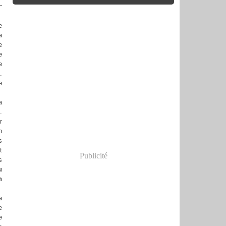
e
a
e
e
e
.
e
a
.
r
n
s
t
Publicité
s
u
n
a
e
e