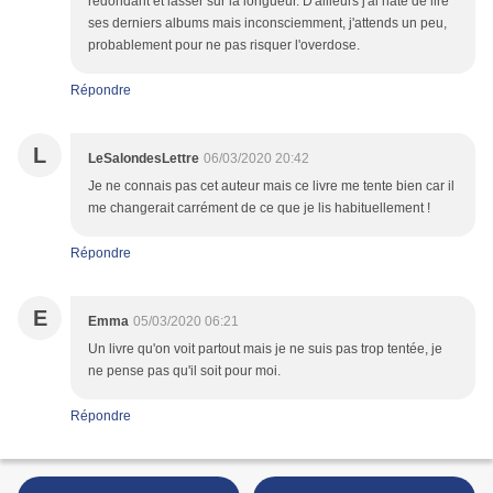
redondant et lasser sur la longueur. D'ailleurs j'ai hâte de lire
ses derniers albums mais inconsciemment, j'attends un peu,
probablement pour ne pas risquer l'overdose.
Répondre
L
LeSalondesLettre
06/03/2020 20:42
Je ne connais pas cet auteur mais ce livre me tente bien car il
me changerait carrément de ce que je lis habituellement !
Répondre
E
Emma
05/03/2020 06:21
Un livre qu'on voit partout mais je ne suis pas trop tentée, je
ne pense pas qu'il soit pour moi.
Répondre