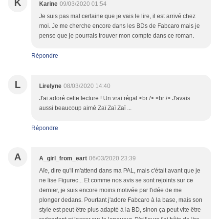
K
Karine
09/03/2020 01:54
Je suis pas mal certaine que je vais le lire, il est arrivé chez
moi. Je me cherche encore dans les BDs de Fabcaro mais je
pense que je pourrais trouver mon compte dans ce roman.
Répondre
L
Lirelyne
08/03/2020 14:40
J'ai adoré cette lecture ! Un vrai régal.<br /> <br /> J'avais
aussi beaucoup aimé Zaï Zaï Zaï ...
Répondre
A
A_girl_from_eart
06/03/2020 23:39
Aïe, dire qu'il m'attend dans ma PAL, mais c'était avant que je
ne lise Figurec... Et comme nos avis se sont rejoints sur ce
dernier, je suis encore moins motivée par l'idée de me
plonger dedans. Pourtant j'adore Fabcaro à la base, mais son
style est peut-être plus adapté à la BD, sinon ça peut vite être