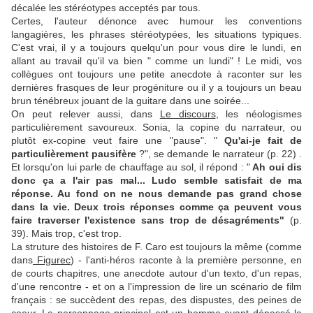
décalée les stéréotypes acceptés par tous.
Certes, l'auteur dénonce avec humour les conventions
langagières, les phrases stéréotypées, les situations typiques.
C'est vrai, il y a toujours quelqu'un pour vous dire le lundi, en
allant au travail qu'il va bien " comme un lundi" ! Le midi, vos
collègues ont toujours une petite anecdote à raconter sur les
dernières frasques de leur progéniture ou il y a toujours un beau
brun ténébreux jouant de la guitare dans une soirée...
On peut relever aussi, dans
Le discours
, les néologismes
particulièrement savoureux. Sonia, la copine du narrateur, ou
plutôt ex-copine veut faire une "pause". "
Qu'ai-je fait de
particulièrement pausifère
?", se demande le narrateur (p. 22) .
Et lorsqu'on lui parle de chauffage au sol, il répond : "
Ah oui dis
donc ça a l'air pas mal... Ludo semble satisfait de ma
réponse. Au fond on ne nous demande pas grand chose
dans la vie. Deux trois réponses comme ça peuvent vous
faire traverser l'existence sans trop de désagréments"
(p.
39). Mais trop, c'est trop.
La struture des histoires de F. Caro est toujours la même (comme
dans
Figurec
) - l'anti-héros raconte à la première personne, en
de courts chapitres, une anecdote autour d'un texto, d'un repas,
d'une rencontre - et on a l'impression de lire un scénario de film
français : se succèdent des repas, des dispustes, des peines de