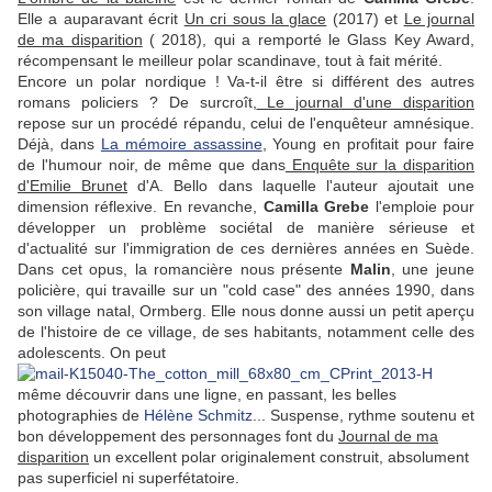
Elle a auparavant écrit
Un cri sous la glace
(2017) et
Le journal
de ma disparition
( 2018), qui a remporté le Glass Key Award,
récompensant le meilleur polar scandinave, tout à fait mérité.
Encore un polar nordique ! Va-t-il être si différent des autres
romans policiers ? De surcroît,
Le journal d'une disparition
repose sur un procédé répandu, celui de l'enquêteur amnésique.
Déjà, dans
La mémoire assassine
, Young en profitait pour faire
de l'humour noir, de même que dans
Enquête sur l
a disparition
d'Emilie Brunet
d'A. Bello dans laquelle l'auteur ajoutait une
dimension réflexive. En revanche,
Camilla Grebe
l'emploie pour
développer un problème sociétal de manière sérieuse et
d'actualité sur l'immigration de ces dernières années en Suède.
Dans cet opus, la romancière nous présente
Malin
, une jeune
policière, qui travaille sur un "cold case" des années 1990, dans
son village natal, Ormberg. Elle nous donne aussi un petit aperçu
de l'histoire de ce village, de ses habitants, notamment celle des
adolescents. On peut
même découvrir dans une ligne, en passant, les belles
photographies de
Hélène Schmitz
... Suspense, rythme soutenu et
bon développement des personnages font du
Journal de ma
disparition
un excellent polar originalement construit, absolument
pas superficiel ni superfétatoire.