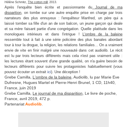
Hélène Schmitz,
The cotton mill
, 2013.
Après l'enquête bien écrite et passionnante du
Journal de ma
disparition
, on tombe sur une autre enquête prise en charge par trois
narrateurs des plus ennuyeux : l'enquêteur Manfred, un père qui a
laissé tomber sa fille d'un an de son balcon, un jeune garçon qui deale
et sa mère faisant partie d'une congrégation. Quelle platitude dans les
monologues intérieurs et dans l'intrigue !
L'ombre de la baleine
ressemble tout à fait à une série policière des plus banales abordant
tour à tour la drogue, la religion, les relations familiales... On a vraiment
envie de vite en finir malgré une nouveauté dans cet audiolib. Le récit
est lu par trois lecteurs différents mais cela n'est pas vraiment utile :
les lectures étant souvent d'une grande qualité, on n'a guère besoin de
lecteurs différents pour suivre les protagonistes habituellement (vous
pouvez écouter un extrait
ici
). Une déception !
Grebe Camilla,
L'ombre de la baleine
, Audiolib, lu par Marie Eve
Dufresne, Hugues Martel et Pierre-Henri Brunel, 1 CD, 11h40,
France, juin 2019
Grebe Camilla,
Le journal de ma disparition
, Le livre de poche,
France, avril 2019, 472 p.
Partenariat
Audiolib
.