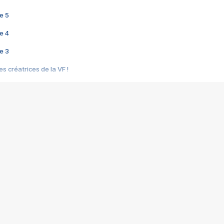
e 5
e 4
e 3
s créatrices de la VF !
e 2
e 1
e Mektoub My Love arrive enfin ! Rencontre avec Shaïn Boumedine et Sal
i : après Toni en famille
elle réalise le bouleversant Dites lui que je l'aime
ais ! Rencontre autour de Vie privée de Rebecca Zlotowski
 de Marguerite, Grave... Rencontre avec Ella Rumpf
 Les Rêveurs, un film intime sur la santé mentale