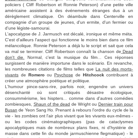
policiers ( Cliff Robertson et Ronnie Peterson) d'une petite ville
américaine assistent à des événements étranges dus à un
dérèglement climatique. On déambule dans Centerville en
compagnie d'un groupe de jeunes, d'un ermite, d'un fermier ou
d'une légiste-samourai.
L'apocalypse de J. Jarmusch est décalé, ironique et même méta.
C'est d'ailleurs l'aspect qui fonctionne le moins bien dans ce film
mélancolique. Ronnie Peterson a déjà lu le script et sait que cela
va mal se terminer. Cliff Robertson connaît la chanson de
Dead
don't die.
Normal, c'est la musique du film... Ces réponses
surgissent de manière importune dans le scénario. En revanche,
les nombreuses citations de films telles que
La nuit des morts-
vivants
de
Romero
ou
Psychose
de
Hitchcock
contribuent à
créer une atmosphère poétique et politique.
L'humour pince-sans-rire, parfois noir, engendre un univers
désenchanté où sont critiqués désastre écologique,
consummérisme, les hispters... comme dans d'autres comédies
zombiesques,
Shaun of the dead
de Wright ou
Dernier train pour
Busan
de Yeon Sang Ho. Prenant à rebours l'ordre du cycle de la
vie - les zombies ont l'air plus vivant que les vivants eux-mêmes -
ou les codes cinématographiques (pas de cataclysmes
apocalyptiques mais de nombreux plans fixes, ni d'hystérie de
masse dans cette fin du monde jarmuschienne flegmatique) - le