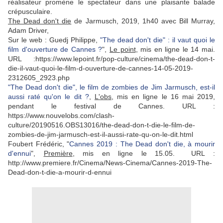
réalisateur promène le spectateur dans une plaisante balade
crépusculaire.
The Dead don't die
de Jarmusch, 2019, 1h40 avec Bill Murray,
Adam Driver,
Sur le web : Guedj Philippe,
"The dead don't die" : il vaut quoi le
film d'ouverture de Cannes ?
",
Le point
, mis en ligne le 14 mai.
URL :https://www.lepoint.fr/pop-culture/cinema/the-dead-don-t-
die-il-vaut-quoi-le-film-d-ouverture-de-cannes-14-05-2019-
2312605_2923.php
"The Dead don't die", le film de zombies de Jim Jarmusch, est-il
aussi raté qu'on le dit ?
,
L'obs
, mis en ligne le 16 mai 2019,
pendant le festival de Cannes. URL :
https://www.nouvelobs.com/clash-
culture/20190516.OBS13016/the-dead-don-t-die-le-film-de-
zombies-de-jim-jarmusch-est-il-aussi-rate-qu-on-le-dit.html
Foubert Frédéric, "
Cannes 2019 : The Dead don't die, à mourir
d'ennui
",
Première
, mis en ligne le 15.05. URL :
http://www.premiere.fr/Cinema/News-Cinema/Cannes-2019-The-
Dead-don-t-die-a-mourir-d-ennui