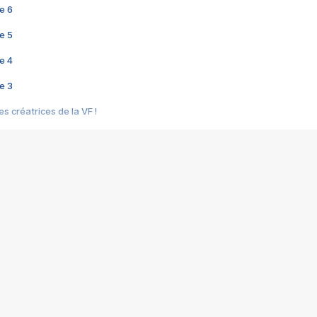
e 6
e 5
e 4
e 3
s créatrices de la VF !
e 2
e 1
e Mektoub My Love arrive enfin ! Rencontre avec Shaïn Boumedine et Sal
i : après Toni en famille
elle réalise le bouleversant Dites lui que je l'aime
ais ! Rencontre autour de Vie privée de Rebecca Zlotowski
 de Marguerite, Grave... Rencontre avec Ella Rumpf
 Les Rêveurs, un film intime sur la santé mentale