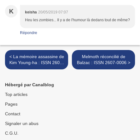
K
keisha
20/05/2019 07:07
Heu les zombies... Il y a de l'humour là dedans tout de même?
Répondre
< La mémoire assassine de
Melmoth réconcilié de
Kim Young-ha : ISSN 2607-
Balzac : ISSN 2607-0006 >
0006
Hébergé par Canalblog
Top articles
Pages
Contact
Signaler un abus
C.G.U.