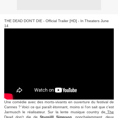
THE DEAD DON'T DIE - Official Trailer [HD] - In Theaters June
14
Une comédie avec des morts-vivants en ouverture du festival de
Cannes ? Voici ce qui paraît étonnant, moins si l'on sait que c'est
Jarmusch le réalisateur. Sur la lente musique country de
The
Dead don't die
de
Sturgilll Simpson
, nonchalamment, deux