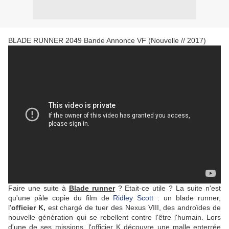
BLADE RUNNER 2049 Bande Annonce VF (Nouvelle // 2017)
Faire une suite à
Blade runner
? Etait-ce utile ? La suite n'est
qu'une pâle copie du film de
Ridley Scott
: un blade runner,
l'
officier K,
est chargé de tuer des Nexus VIII, des androïdes de
nouvelle génération qui se rebellent contre l'être l'humain. Lors
d'une de ses missions, l'officier K découvre une malle enterrée