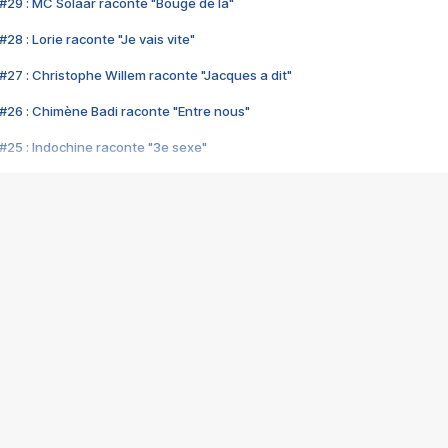
#29 : MC Solaar raconte "Bouge de là"
28 : Lorie raconte "Je vais vite"
#27 : Christophe Willem raconte "Jacques a dit"
#26 : Chimène Badi raconte "Entre nous"
#25 : Indochine raconte "3e sexe"
#24 : Zaho raconte "C'est chelou"
#23 : Patrick Bruel raconte "Au café des délices"
#22 : Kyo raconte "Le chemin"
#21 : Nolwenn Leroy raconte "Cassé"
#20 : Patrick Hernandez raconte "Born to be alive"
#19 : Lorie raconte "Près de moi"
#18 : Michael Jones raconte "A nos actes manqués" (avec Jean-Jacque
#17 : Khaled raconte "Aïcha"