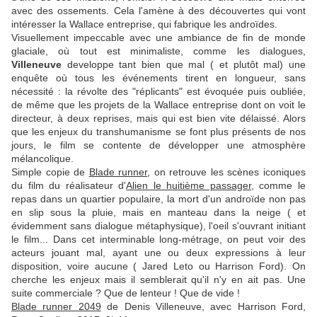
avec des ossements. Cela l'amène à des découvertes qui vont
intéresser la Wallace entreprise, qui fabrique les androïdes.
Visuellement impeccable avec une ambiance de fin de monde
glaciale, où tout est minimaliste, comme les dialogues,
Villeneuve
developpe tant bien que mal ( et plutôt mal) une
enquête où tous les événements tirent en longueur, sans
nécessité : la révolte des "réplicants" est évoquée puis oubliée,
de même que les projets de la Wallace entreprise dont on voit le
directeur, à deux reprises, mais qui est bien vite délaissé. Alors
que les enjeux du transhumanisme se font plus présents de nos
jours, le film se contente de développer une atmosphère
mélancolique.
Simple copie de
Blade runner
, on retrouve les scènes iconiques
du film du réalisateur d'
Alien le huitième passager
, comme le
repas dans un quartier populaire, la mort d'un androïde non pas
en slip sous la pluie, mais en manteau dans la neige ( et
évidemment sans dialogue métaphysique), l'oeil s'ouvrant initiant
le film... Dans cet interminable long-métrage, on peut voir des
acteurs jouant mal, ayant une ou deux expressions à leur
disposition, voire aucune ( Jared Leto ou Harrison Ford). On
cherche les enjeux mais il semblerait qu'il n'y en ait pas. Une
suite commerciale ? Que de lenteur ! Que de vide !
Blade runner 2049
de Denis Villeneuve, avec Harrison Ford,