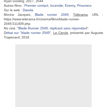
Ryan Gosling, 2017, 2h44
Autres films :
Premier contact
,
Incendie
,
Enemy
,
Prisoners
Sur le web :
Dasola
Morice Jacques,
Blade runner 2049
,
Télérama
. URL :
https://www.telerama.fr/cinema/films/blade-runner-
2049,511409.php
No ciné. "
Blade Runner 2049, réplicant sans répondan
t".
D
ébat sur "blade runner 2049"
,
Le Cercle
, présenté par Auguste
Trapenard, 2018.