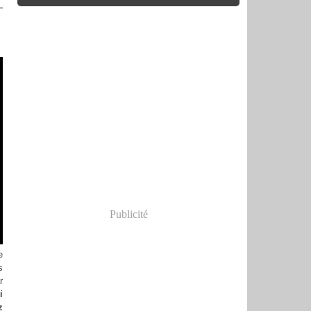
Publicité
e
s
r
i
z