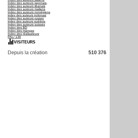
Index des auteurs japonais,
Index des auteurs libanais
Index des auteurs maliens
Index des auteurs norvégiens
index des auteurs polonais
Index des auteurs russes
index des auteurs suédois
Index des auteurs suisses
Index des BD
Index des mangas
Index des réalisateurs
PAL/ 136
VISITEURS
Depuis la création
510 376