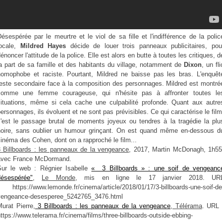
ésespérée par le meurtre et le viol de sa fille et l'indifférence de la polic
locale,
Mildred Hayes
décide de louer trois panneaux publicitaires, pou
énoncer l'attitude de la police. Elle est alors en butte à toutes les critiques, d
a part de sa famille et des habitants du village, notamment de
Dixon
, un fli
homophobe et raciste. Pourtant, Mildred ne baisse pas les bras. L'enquêt
reste secondaire face à la composition des personnages. Mildred est montré
comme une femme courageuse, qui n'hésite pas à affronter toutes le
situations, même si cela cache une culpabilité profonde. Quant aux autre
ersonnages, ils évoluent et ne sont pas prévisibles. Ce qui caractérise le film
c'est le passage brutal de moments joyeux ou tendres à la tragédie la plu
noire, sans oublier un humour grinçant. On est quand même en-dessous d
inéma des Cohen, dont on a rapproché le film...
3 Billboards : les panneaux de la vengeance
, 2017, Martin McDonagh, 1h55
avec France McDormand.
Sur le web : Régnier Isabelle
« 3 Billboards » : une soif de vengeanc
désespérée"
,
Le Monde
, mis en ligne le 17 janvier 2018. UR
: https://www.lemonde.fr/cinema/article/2018/01/17/3-billboards-une-soif-de
vengeance-desesperee_5242765_3476.html
urat Pierre,
3 Billboards : les panneaux de la vengeance
,
Télérama
. URL 
ttps://www.telerama.fr/cinema/films/three-billboards-outside-ebbing-