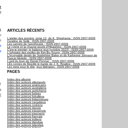
t
9
s
ARTICLES RÉCENTS
u
L'atelier des sorciers, tome 12, de K. Shirahama : ISSN 2607-0006
e
Coraline de Selik : ISSN 2607-0006
Les carnets de l'apothicaire : ISSN 2607-0006
e
Le cygne et la chauve-souris d'Higashino : ISSN 2607-0006
C'est le premier, je balance tout (octobre 2023) : ISSN 2607-0006
e
L'odyssée des étoiles de Kim Bo-Young : ISSN 2607-0006
L'incroyable destin de Joséphine Baker et de Katherine Johnson de
Pascal Hédelin : ISSN 2607-0006
L'oeil du loup de Daniel Pennac : ISSN 2607-0006
LEs contes de Beedle le barde de J. K. Rowling : ISSN 2607-0006
Les mots pour le dire, jeux littéraires : ISSN 2607-0006
PAGES
Index des albums
Index des auteurs allemands
!
Index des auteurs américains
Index des auteurs australiens
a
Index des auteurs autrichiens
Index des auteurs belges
(
Index des auteurs brésiliens
Index des auteurs britanniques
Index des auteurs canadiens
Index des auteurs coréens
Index des auteurs danois
Index des auteurs espagnols
index des auteurs estoniens
Index des auteurs français
Index des auteurs indiens
Index des auteurs irlandais
Index des auteurs islandais
Index des auteurs italiens