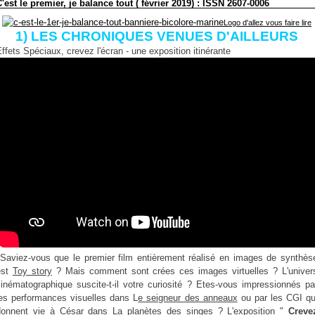
'est le premier, je balance tout ( février 2019) : ISSN 2607-0006
Logo d'allez vous faire lire
1) LES CHRONIQUES VENUES D'AILLEURS
ffets Spéciaux, crevez l'écran - une exposition itinérante
Saviez-vous que le premier film entièrement réalisé en images de synthès
est
Toy story
? Mais comment sont crées ces images virtuelles ? L'univer
cinématographique suscite-t-il votre curiosité ? Etes-vous impressionnés pa
les performances visuelles dans L
e seigneur des anneaux
ou par les CGI qu
donnent vie à César dans
La planètes des singes
? L'exposition "
Creve