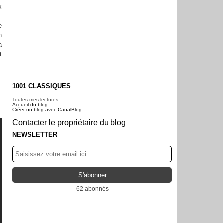
x
e
n
a
t
1001 CLASSIQUES
Toutes mes lectures ...
Accueil du blog
Créer un blog avec CanalBlog
Contacter le propriétaire du blog
NEWSLETTER
62 abonnés