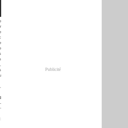
e
r
e
c
e
e
s
s
,
Publicité
s
u
,
e
L
-
: