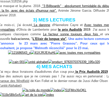
missouri,518156.php
Le masque et la plume. 2018.
"3 Billboards" : absolument formidable du débu
 la fin, avec des éclats d'humour noir"
.
Animée Jérome Garcia. Diffusée 2
anvier 2018.
3) MES LECTURES
e mois-ci, j'ai écouté
La daronne
d'Hannelore Cayre et
Avec toutes me
sympathies
d'Olivia de Lamberterie pour
le prix Audiolib
2019
. J'ai aussi l
quelques classiques comme
Le facteur sonne toujours deux fois
et un
nouvelle
balzacienne, "
L'Elixir de longue vie"
.
Une autre lecture commun
s'annonce le 23 mars avec "Pierre Grassou". Pour ceux qui l
souhaitent, je propose "Melmoth réconcilié" pour le 23 mai
.
4) MES ACHATS
'ai reçu deux livraisons d'audiolivres d'un coup pour
le Prix Audiolib 2019
Que des auteurs que je ne connais pas ! J'ai aussi reçu en partenariat : L
marque des Windfield
de Ken Follet et le dernier roman de Jussi Adler Olsen 
'unité Alphabet
).