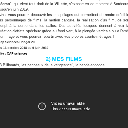
'écran
", qui vient tout droit de l
a Villette
, s'expose en ce moment à Bordeau
usqu'en juin 2019.
insi vous pourrez découvrir les maquillages qui permettent de rendre crédibl
es personnages de films, la motion capture, la réalisation d'un film, de so
script à la sortie dans les salles. Des activités ludiques donnent à voir l
réation d'effets spéciaux grâce au fond vert, à la plongée verticale ou à l'arrê
ur image et vous pourrez repartir avec vos propres courts-métrages !
ap Sciences Hangar 20
u 13 octobre 2018 au 9 juin 2019
ite :
CAP sciences
2) MES FILMS
3 Billboards, les panneaux de la vengeance", la bande-annonce