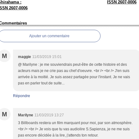
Shirahama :
ISSN 2607-0006
ISSN 2607-0006
Commentaires
Ajouter un commentaire
M
maggie
11/03/2019 15:01
@ Marilyne : je me souviendrais peut-être de cette histoire et des
acteurs mais je ne crie pas au chef d'oeuvre. <br /> <br /> J'en suis
arrivée à la moitié. Je suis assez partagée pour l'instant. Je ne vais
pas en parler tout de suite...
Répondre
M
Marilyne
11/03/2019 13:27
3 Billboards restera un film marquant pour moi, par son atmosphère.
<br /> <br /> Je vois que tu vas audiolire S.Sapienza, je ne me suis
pas encore décidée à la lire, j'attends ton retour.