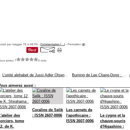
osté par maggie 76 à 08:00 -
Commentaires [
…
]
- Permalien [
#
]
ous aimez ?
0 vote
L'unité alphabet de Jussi Adler Olsen : ISSN 2607-0006
Burning de Lee Chang-Dong : ISSN 2607-0006
Vous aimerez aussi :
Coraline de Selik
Les carnets de
'atelier des
: ISSN 2607-0006
l'apothicaire :
Le cygne et la
sorciers, tome
ISSN 2607-0006
chauve-souris
2, de K.
d'Higashino :