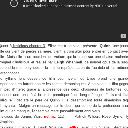
Quant à
Insidious chapter 3
,
Elise
est à nouveau présente.
Quinn
, une jeun
ille qui vient de perdre sa mère, vient la consulter pour entrer en contact ave
lle. Mais elle a un accident de voiture qui la cloue sur une chaise roulante
Préquel
d'Indisious
et réalisé par
Leigh Whannell
, ce nouvel opus de la sag
reprend le même synopsis, la même représentation de l'au-delà et les même
personnages.
Le rythme lent dessert ce film peu inventif où Elise prend une grand
mportance en luttant contre les forces démoniaques. A nouveau, le film gagn
un peu d'intérêt grâce à la présence des deux chasseurs de fantômes, qu
donnent une tonalité à la limite parodique à ce long métrage : "
ils ont l'ai
idicule"
, déclare le père de Quinn ! Ils désamorcent toute dimension tro
effrayante. Malgré un message sur le deuil, qui donne de la profondeur à u
film qui en manque, l'ensemble reste passablement ennuyeux...
nsidious
de James Wan,
netflix
, 112 min, Patrick Wilson, Rose Byrne, T
Simpkins
Insidious : chapter 3
, Leigh Whannell,
netflix
, avec Lin Shaye, Stephani