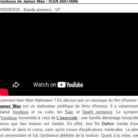
Insidious de James Wan : ISSN 2607-0006
INSIDIOUS - Bande annonce - VF
omment bien fêter Halloween ? En découvrant un classique du film d'horreur 
James Wan
est un réalisateur prolifique de films d'horreur. Il a notammen
réalisé
Insidious
et sa suite, les
Saw
, et
Death sentence
. Le synopsi
'
Insidious
ressemble à celui de
L'exorciste
: une famille déménage lorsqu'ell
pense que leur maison est hantée. En effet, leur fils
Dalton
tombe d'un
échelle et dans le coma, sans qu'on trouve d'explications médicales. Le pèr
st universitaire et fuit l'ambiance délétère de la maison. Quant à la mère, un