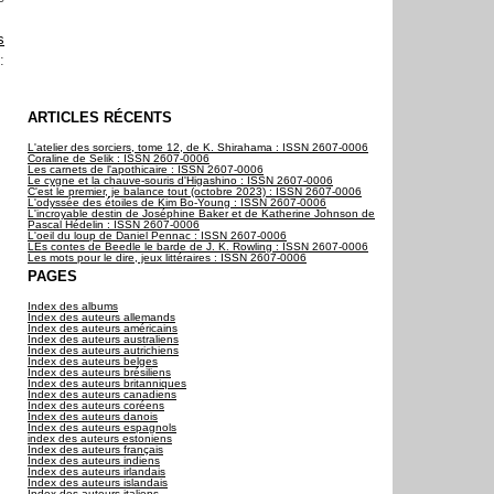
s
:
ARTICLES RÉCENTS
L'atelier des sorciers, tome 12, de K. Shirahama : ISSN 2607-0006
Coraline de Selik : ISSN 2607-0006
Les carnets de l'apothicaire : ISSN 2607-0006
Le cygne et la chauve-souris d'Higashino : ISSN 2607-0006
C'est le premier, je balance tout (octobre 2023) : ISSN 2607-0006
L'odyssée des étoiles de Kim Bo-Young : ISSN 2607-0006
L'incroyable destin de Joséphine Baker et de Katherine Johnson de
Pascal Hédelin : ISSN 2607-0006
L'oeil du loup de Daniel Pennac : ISSN 2607-0006
LEs contes de Beedle le barde de J. K. Rowling : ISSN 2607-0006
Les mots pour le dire, jeux littéraires : ISSN 2607-0006
PAGES
Index des albums
Index des auteurs allemands
Index des auteurs américains
Index des auteurs australiens
Index des auteurs autrichiens
Index des auteurs belges
Index des auteurs brésiliens
Index des auteurs britanniques
Index des auteurs canadiens
Index des auteurs coréens
Index des auteurs danois
Index des auteurs espagnols
index des auteurs estoniens
Index des auteurs français
Index des auteurs indiens
Index des auteurs irlandais
Index des auteurs islandais
Index des auteurs italiens