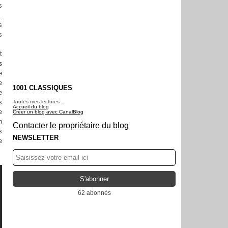
s
.
s
s
t
s
e
e
1001 CLASSIQUES
e
s
Toutes mes lectures ...
Accueil du blog
e
Créer un blog avec CanalBlog
n
Contacter le propriétaire du blog
s
NEWSLETTER
e
62 abonnés