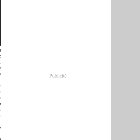
e
c
.
a
s
Publicité
e
e
i
r
p
n
y
e