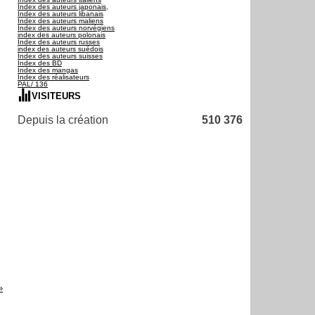
Index des auteurs japonais,
Index des auteurs libanais
Index des auteurs maliens
Index des auteurs norvégiens
index des auteurs polonais
Index des auteurs russes
index des auteurs suédois
Index des auteurs suisses
Index des BD
Index des mangas
Index des réalisateurs
PAL/ 136
VISITEURS
Depuis la création
510 376