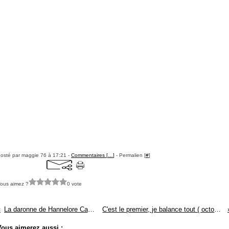
osté par maggie 76 à 17:21 -
Commentaires [
…
]
- Permalien [
#
]
ous aimez ?
0 vote
La daronne de Hannelore Cayre : ISSN 2607-0006
C'est le premier, je balance tout ( octobre 2018) : ISSN 2607-0006
Vous aimerez aussi :