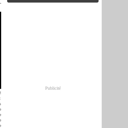
Publicité
!
t
s
e
e
e
e