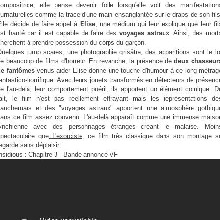
compositrice, elle pense devenir folle lorsqu'elle voit des manifestation
urnaturelles comme la trace d'une main ensanglantée sur le draps de son fils
Elle décide de faire appel à
Elise
, une médium qui leur explique que leur fil
est hanté car il est capable de faire des
voyages astraux
. Ainsi, des mort
cherchent à prendre possession du corps du garçon.
Quelques jump scares, une photographie grisâtre, des apparitions sont le lo
de beaucoup de films d'horreur. En revanche, la présence de
deux chasseur
de fantômes
venus aider Elise donne une touche d'humour à ce long-métrag
antastico-horrifique. Avec leurs jouets transformés en détecteurs de présenc
de l'au-delà, leur comportement puéril, ils apportent un élément comique. D
fait, le film n'est pas réellement effrayant mais les représentations de
cauchemars et des "voyages astraux" apportent une atmosphère gothiqu
dans ce film assez convenu. L'au-delà apparaît comme une immense maiso
lynchienne avec des personnages étranges créant le malaise. Moin
spectaculaire que
L'exorciste,
ce film très classique dans son montage s
egarde sans déplaisir.
nsidious : Chapitre 3 - Bande-annonce VF