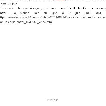
cott, 98 min
Sur le web : Rauger François, "
Insidious : une famille hantée par un corp
stral
",
Le Monde
, mis en ligne le 14 juin 2011. URL 
ttps://www.lemonde.fr/cinema/article/2011/06/14/insidious-une-famille-hantee-
par-un-corps-astral_1535666_3476.html
Publicité