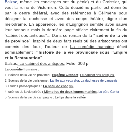
Balzac
, même les concierges ont du génie) et du Croissier, qui
veut la ruine de Victurnien. Cette deuxième partie est dominée
par le genre théâtral, avec des références à Célimène pour
désigner la duchesse et avec des coups théâtre, digne d'un
mélodrame. En apparence, les d'Esgrignon semble avoir sauvé
leur honneur mais la dernière page affiche clairement la fin du
"cabinet des antiques"... Dans ce roman de la "
scène de la vie
de province
", inspiré de deux faits réels où des aristocrates ont
commis des faux, l'auteur de
La comédie humaine
décrit
admirablement
l'"histoire de la vie provinciale sous l'Empire
et la Restauration
".
Balzac,
Le cabinet des antiques
, Folio, 308 p.
La comédie humaine
:
1. Scènes de la vie de province :
Eugénie Grandet
,
Le cabinet des antiques
,
2. Scènes de la vie parisienne :
La fille aux yeux d'or
,
La duchesse de Langeais
3. Etudes philosophiques :
La peau de chagrin,
4. scènes de la vie privée
:
Mémoires de deux jeunes mariées
,
Le père Goriot
5. Scènes de la vie de campagne :
Le lys dans la vallée