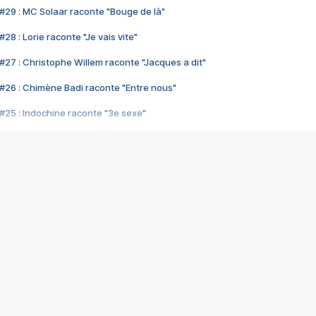
#29 : MC Solaar raconte "Bouge de là"
28 : Lorie raconte "Je vais vite"
#27 : Christophe Willem raconte "Jacques a dit"
#26 : Chimène Badi raconte "Entre nous"
#25 : Indochine raconte "3e sexe"
#24 : Zaho raconte "C'est chelou"
#23 : Patrick Bruel raconte "Au café des délices"
#22 : Kyo raconte "Le chemin"
#21 : Nolwenn Leroy raconte "Cassé"
#20 : Patrick Hernandez raconte "Born to be alive"
#19 : Lorie raconte "Près de moi"
#18 : Michael Jones raconte "A nos actes manqués" (avec Jean-Jacque