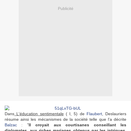
Publicité
Dans
L'éducation sentimentale
( I, 5) de
Flaubert
, Deslauriers
résume ainsi les mécanismes de la société telle que l'a décrite
Balzac
: "
Il croyait aux courtisanes conseillant les
diplomates, aux riches mariages obtenus par les intrigues,