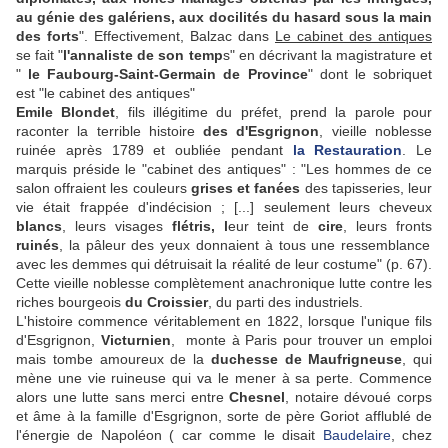
au génie des galériens, aux docilités du hasard sous la main
des forts
". Effectivement, Balzac dans
Le cabinet des antiques
se fait "
l'annaliste de son temp
s" en décrivant la magistrature et
"
le Faubourg-Saint-Germain de Province
" dont le sobriquet
est "le cabinet des antiques"
Emile Blondet
, fils illégitime du préfet, prend la parole pour
raconter la terrible histoire
des d'Esgrignon
, vieille noblesse
ruinée après 1789 et oubliée pendant
la Restauration
. Le
marquis préside le "cabinet des antiques" : "Les hommes de ce
salon offraient les couleurs
grises et fanées
des tapisseries, leur
vie était frappée d'indécision ; [...] seulement leurs cheveux
blancs
, leurs visages
flétris, l
eur teint de
cire
, leurs fronts
ruinés
, la pâleur des yeux donnaient à tous une ressemblance
avec les demmes qui détruisait la réalité de leur costume" (p. 67).
Cette vieille noblesse complètement anachronique lutte contre les
riches bourgeois
du Croissier
, du parti des industriels.
L'histoire commence véritablement en 1822, lorsque l'unique fils
d'Esgrignon,
Victurnien
, monte à Paris pour trouver un emploi
mais tombe amoureux de la
duchesse de Maufrigneuse
, qui
mène une vie ruineuse qui va le mener à sa perte. Commence
alors une lutte sans merci entre
Chesnel
, notaire dévoué corps
et âme à la famille d'Esgrignon, sorte de père Goriot afflublé de
l'énergie de Napoléon ( car comme le disait
Baudelaire
, chez