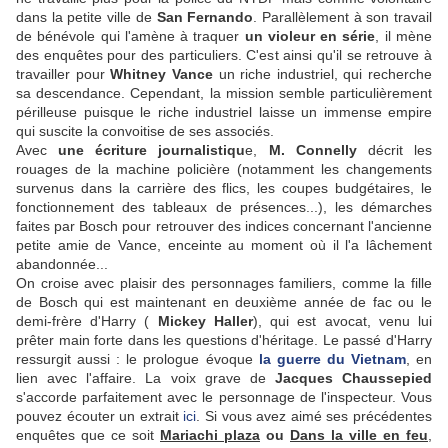
dans la petite ville de
San Fernando
. Parallèlement à son travail
de bénévole qui l'amène à traquer
un violeur en série
, il mène
des enquêtes pour des particuliers. C'est ainsi qu'il se retrouve à
travailler pour
Whitney Vance
un riche industriel, qui recherche
sa descendance. Cependant, la mission semble particulièrement
périlleuse puisque le riche industriel laisse un immense empire
qui suscite la convoitise de ses associés.
Avec
une écriture journalistiqu
e,
M. Connelly
décrit les
rouages de la machine policière (notamment les changements
survenus dans la carrière des flics, les coupes budgétaires, le
fonctionnement des tableaux de présences...), les démarches
faites par Bosch pour retrouver des indices concernant l'ancienne
petite amie de Vance, enceinte au moment où il l'a lâchement
abandonnée...
On croise avec plaisir des personnages familiers, comme la fille
de Bosch qui est maintenant en deuxième année de fac ou le
demi-frère d'Harry (
Mickey Haller
), qui est avocat, venu lui
prêter main forte dans les questions d'héritage. Le passé d'Harry
ressurgit aussi : le prologue évoque
la guerre du Vietnam
, en
lien avec l'affaire. La voix grave de
Jacques Chaussepied
s'accorde parfaitement avec le personnage de l'inspecteur. Vous
pouvez écouter un extrait
ici
. Si vous avez aimé ses précédentes
enquêtes que ce soit
Mariachi plaza
ou
Dans la ville en feu
,