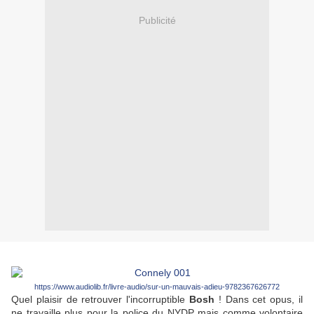
Publicité
https://www.audiolib.fr/livre-audio/sur-un-mauvais-adieu-9782367626772
Quel plaisir de retrouver l'incorruptible
Bosh
! Dans cet opus, il
ne travaille plus pour la police du NYDP mais comme volontaire