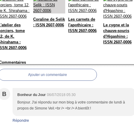
Coraline de Selik
Les carnets de
'atelier des
: ISSN 2607-0006
l'apothicaire :
Le cygne et la
sorciers, tome
ISSN 2607-0006
chauve-souris
2, de K.
d'Higashino :
Shirahama :
ISSN 2607-0006
ISSN 2607-0006
Commentaires
Ajouter un commentaire
B
Bonheur du Jour
06/07/2018 05:30
Bonjour. J'ai répondu sur mon blog à votre commentaire de lundi à
propos de Simone Veil.<br /> <br /> A bientôt !
Répondre