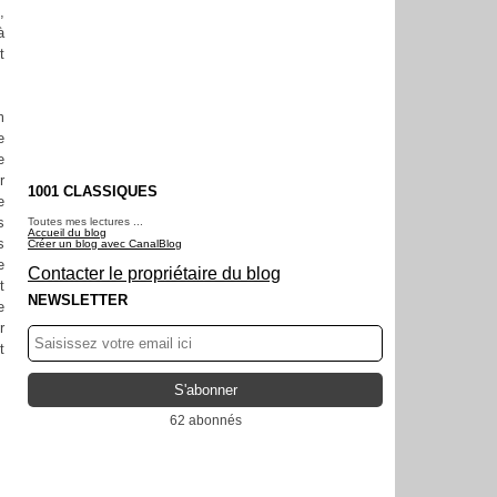
,
à
t
m
e
e
r
1001 CLASSIQUES
e
s
Toutes mes lectures ...
Accueil du blog
s
Créer un blog avec CanalBlog
e
Contacter le propriétaire du blog
t
NEWSLETTER
e
r
t
62 abonnés