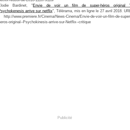
Elodie Bardinet, "
Envie de voir un film de super-héros original 
sychokenesis arrive sur netflix
", Télérama, mis en ligne le 27 avril 2018. UR
: http://www.premiere.fr/Cinema/News-Cinema/Envie-de-voir-un-film-de-super
eros-original--Psychokinesis-arrive-sur-Netflix--critique
Publicité