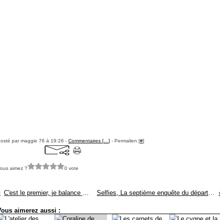
osté par maggie 76 à 19:26 -
Commentaires [
…
]
- Permalien [
#
]
ous aimez ?
0 vote
C'est le premier, je balance tout (juillet 2018) : ISSN 2607-0006
Selfies, La septième enquête du département V, Jussi Adler-Olsen : ISSN 2607-0006
Vous aimerez aussi :