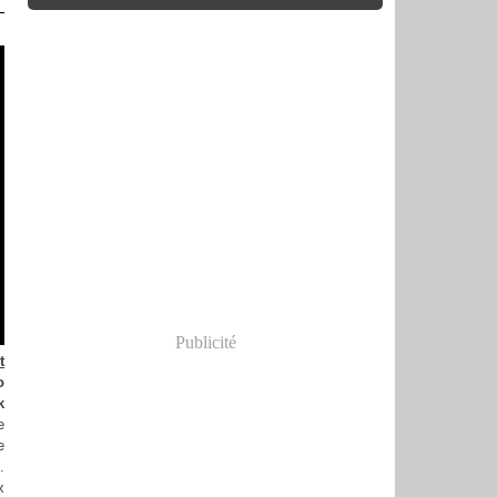
Publicité
t
o
k
e
e
.
x