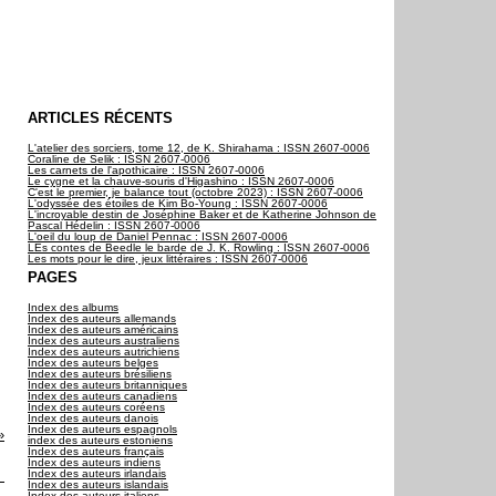
ARTICLES RÉCENTS
L'atelier des sorciers, tome 12, de K. Shirahama : ISSN 2607-0006
Coraline de Selik : ISSN 2607-0006
Les carnets de l'apothicaire : ISSN 2607-0006
Le cygne et la chauve-souris d'Higashino : ISSN 2607-0006
C'est le premier, je balance tout (octobre 2023) : ISSN 2607-0006
L'odyssée des étoiles de Kim Bo-Young : ISSN 2607-0006
L'incroyable destin de Joséphine Baker et de Katherine Johnson de
Pascal Hédelin : ISSN 2607-0006
L'oeil du loup de Daniel Pennac : ISSN 2607-0006
LEs contes de Beedle le barde de J. K. Rowling : ISSN 2607-0006
Les mots pour le dire, jeux littéraires : ISSN 2607-0006
PAGES
Index des albums
Index des auteurs allemands
Index des auteurs américains
Index des auteurs australiens
Index des auteurs autrichiens
Index des auteurs belges
Index des auteurs brésiliens
Index des auteurs britanniques
Index des auteurs canadiens
Index des auteurs coréens
Index des auteurs danois
Index des auteurs espagnols
index des auteurs estoniens
Index des auteurs français
Index des auteurs indiens
Index des auteurs irlandais
Index des auteurs islandais
Index des auteurs italiens