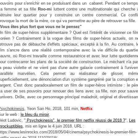
pouvoirs pour s'enrichir en se produisant dans un cabaret. Pendant ce temps
sa femme et sa fille
Roo-mi
luttent contre une multinationale qui cherche 
détruire leur quartier pour y construire un centre commercial. Ce confli
rovoque la mort de la mère, ce qui va permettre au père de retrouver sa fille.
"Vous êtes plus fort que vous ne le pensez"
n film de super-héros supplémentaire ? Quel est l'intérêt de visionner ce fil
coréen ? Contrairement à la vogue des films de super-héros actuels, on n
etrouve pas de débauche d'effets spéciaux, excepté à la fin. Au contraire, l
ilm s'ancre dans une réalité contemporaine avec la vie difficile du quartie
auvre, où Roo-mi travaille comme restauratrice et avec leur lutte quotidienn
our contrecarrer les plans de la société de construction. Le méchant n'a pa
a peau violette et ne vient pas d'une autre galaxie contrairement à l'univer
parallèle marvélien. Cela permet au réalisateur de glisser, mêm
uperficiellement, une dénonciation d'un système gangréné par la corruption e
'argent. C'est donc paradoxalement un film de super-héros intimiste : le pèr
a user de ses pouvoirs pour renouer des liens avec sa fille, non pour sauve
'univers. Drôle, avec ce personnage principal maladroit, original et divertissan
Psychokinesis
, Yeon San Ho, 2018, 101 min,
Netflix
Sur le web :
le bleu du miroir
,
éot Ludovic, "
Psychokinesis", le premier film netflix réussi de 2018 ?
",
Les
nrockuptibles
, mis en ligne le 4 juin 2018. URL :
ttps://www.lesinrocks.com/2018/05/04/cinema/psychokinesis-le-premier-film-
etflix-reussi-de-2018-111079118/