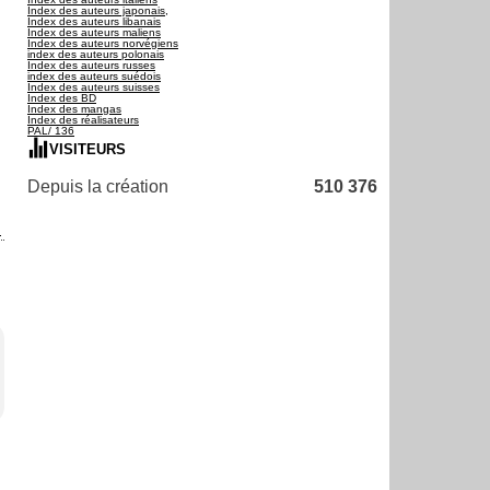
Index des auteurs japonais,
Index des auteurs libanais
Index des auteurs maliens
Index des auteurs norvégiens
index des auteurs polonais
Index des auteurs russes
index des auteurs suédois
Index des auteurs suisses
Index des BD
Index des mangas
Index des réalisateurs
PAL/ 136
VISITEURS
Depuis la création
510 376