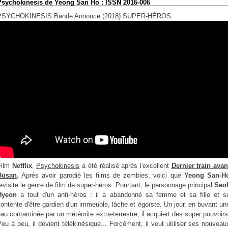
Psychokinesis de Yeong San Ho : ISSN 2016-006
PSYCHOKINESIS Bande Annonce (2018) SUPER-HÉROS
Film
Netflix
,
Psychokinesis
a été réalisé après l'excellent
Dernier train avan
Busan
.
Après avoir parodié les films de zombies, voici que
Yeong San-H
evisite le genre de film de super-héros. Pourtant, le personnage principal
Seo
Hyeon
a tout d'un anti-héros : il a abandonné sa femme et sa fille et s
ontente d'être gardien d'un immeuble, lâche et égoïste. Un jour, en buvant un
au contaminée par un météorite extra-terrestre, il acquiert des super pouvoirs
eu à peu, il devient télékinésique... Forcément, il veut utiliser ses nouveau