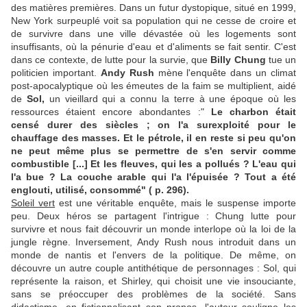
des matières premières. Dans un futur dystopique, situé en 1999,
New York surpeuplé voit sa population qui ne cesse de croire et
de survivre dans une ville dévastée où les logements sont
insuffisants, où la pénurie d'eau et d'aliments se fait sentir. C'est
dans ce contexte, de lutte pour la survie, que
Billy Chung
tue un
politicien important.
Andy Rush
mène l'enquête dans un climat
post-apocalyptique où les émeutes de la faim se multiplient, aidé
de
Sol,
un vieillard qui a connu la terre à une époque où les
ressources étaient encore abondantes :"
Le charbon était
censé durer des siècles ; on l'a surexploité pour le
chauffage des masses. Et le pétrole, il en reste si peu qu'on
ne peut même plus se permettre de s'en servir comme
combustible [...] Et les fleuves, qui les a pollués ? L'eau qui
l'a bue ? La couche arable qui l'a l'épuisée ? Tout a été
englouti, utilisé, consommé" ( p. 296).
Soleil vert
est une véritable enquête, mais le suspense importe
peu. Deux héros se partagent l'intrigue : Chung lutte pour
survivre et nous fait découvrir un monde interlope où la loi de la
jungle règne. Inversement, Andy Rush nous introduit dans un
monde de nantis et l'envers de la politique. De même, on
découvre un autre couple antithétique de personnages : Sol, qui
représente la raison, et Shirley, qui choisit une vie insouciante,
sans se préoccuper des problèmes de la société. Sans