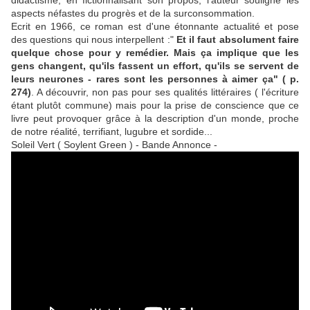
didactisme, en fictionnalisant son propos, l'auteur souligne les
aspects néfastes du progrès et de la surconsommation.
Ecrit en 1966, ce roman est d'une étonnante actualité et pose
des questions qui nous interpellent :"
Et il faut absolument faire
quelque chose pour y remédier. Mais ça implique que les
gens changent, qu'ils fassent un effort, qu'ils se servent de
leurs neurones - rares sont les personnes à aimer ça" ( p.
274)
. A découvrir, non pas pour ses qualités littéraires ( l'écriture
étant plutôt commune) mais pour la prise de conscience que ce
livre peut provoquer grâce à la description d'un monde, proche
de notre réalité, terrifiant, lugubre et sordide...
Soleil Vert ( Soylent Green ) - Bande Annonce -