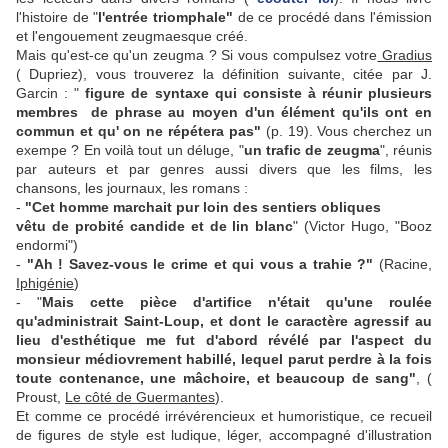
l'histoire de "
l'entrée triomphale"
de ce procédé dans l'émission
et l'engouement zeugmaesque créé.
Mais qu'est-ce qu'un zeugma ? Si vous compulsez votre
Gradius
( Dupriez), vous trouverez la définition suivante, citée par J.
Garcin : "
figure de syntaxe qui consiste à réunir plusieurs
membres de phrase au moyen d'un élément qu'ils ont en
commun et qu' on ne répétera pas"
(p. 19). Vous cherchez un
exempe ? En voilà tout un déluge, "
un trafic de zeugma
", réunis
par auteurs et par genres aussi divers que les films, les
chansons, les journaux, les romans :
-
"Cet homme marchait pur loin des sentiers obliques
vêtu de probité candide et de lin blanc
" (Victor Hugo, "Booz
endormi")
-
"Ah ! Savez-vous le crime et qui vous a trahie ?"
(Racine,
Iphigénie
)
- "
Mais cette pièce d'artifice n'était qu'une roulée
qu'administrait Saint-Loup, et dont le caractère agressif au
lieu d'esthétique me fut d'abord révélé par l'aspect du
monsieur médiovrement habillé, lequel parut perdre à la fois
toute contenance, une mâchoire, et beaucoup de sang"
, (
Proust,
Le côté de Guermantes
).
Et comme ce procédé irrévérencieux et humoristique, ce recueil
de figures de style est ludique, léger, accompagné d'illustration