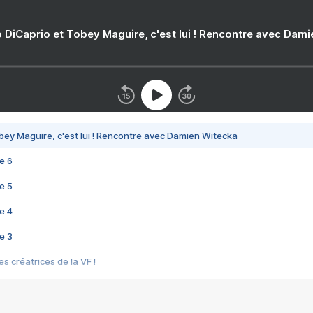
 DiCaprio et Tobey Maguire, c'est lui ! Rencontre avec Dam
bey Maguire, c'est lui ! Rencontre avec Damien Witecka
e 6
e 5
e 4
e 3
s créatrices de la VF !
e 2
e 1