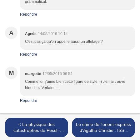
grammatical.
Répondre
A
Agnès
14/05/2016 10:14
C'est pas ça qu'on appelle aussi un attelage ?
Répondre
M
margotte
12/05/2016 06:54
Comme toi, j'aime bien cette figure de style :-) J'en ai trouvé
hier chez Verlaine...
Répondre
< La physique des
Le crime de l'orient-express
catastrophes de Pessl :
d'Agatha Christie : ISSN
ISSN 2607-0006
2607-0006 >