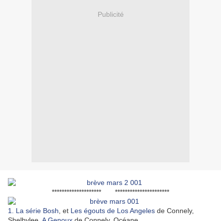
Publicité
******************** **********************
1. La série Bosh
, et
Les égouts de Los Angeles
de Connely,
Shelbylee,
A Genoux
de Connely, Océane