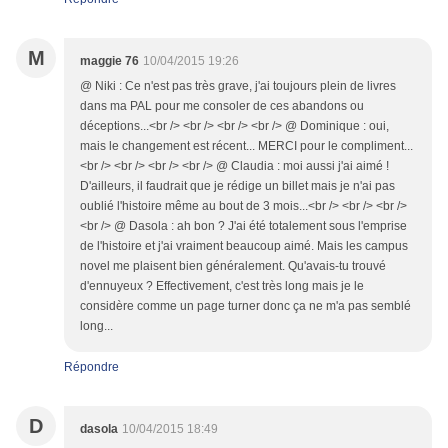
M
maggie 76
10/04/2015 19:26
@ Niki : Ce n'est pas très grave, j'ai toujours plein de livres
dans ma PAL pour me consoler de ces abandons ou
déceptions...<br /> <br /> <br /> <br /> @ Dominique : oui,
mais le changement est récent... MERCI pour le compliment...
<br /> <br /> <br /> <br /> @ Claudia : moi aussi j'ai aimé !
D'ailleurs, il faudrait que je rédige un billet mais je n'ai pas
oublié l'histoire même au bout de 3 mois...<br /> <br /> <br />
<br /> @ Dasola : ah bon ? J'ai été totalement sous l'emprise
de l'histoire et j'ai vraiment beaucoup aimé. Mais les campus
novel me plaisent bien généralement. Qu'avais-tu trouvé
d'ennuyeux ? Effectivement, c'est très long mais je le
considère comme un page turner donc ça ne m'a pas semblé
long...
Répondre
D
dasola
10/04/2015 18:49