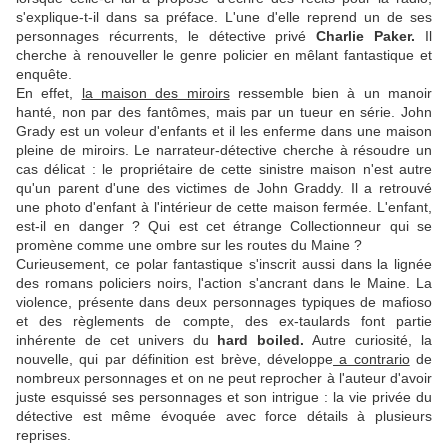
s'explique-t-il dans sa préface. L'une d'elle reprend un de ses
personnages récurrents, le détective privé
Charlie Paker.
Il
cherche à renouveller le genre policier en mêlant fantastique et
enquête.
En effet,
la maison des miroirs
ressemble bien à un manoir
hanté, non par des fantômes, mais par un tueur en série. John
Grady est un voleur d'enfants et il les enferme dans une maison
pleine de miroirs. Le narrateur-détective cherche à résoudre un
cas délicat : le propriétaire de cette sinistre maison n'est autre
qu'un parent d'une des victimes de John Graddy. Il a retrouvé
une photo d'enfant à l'intérieur de cette maison fermée. L'enfant,
est-il en danger ? Qui est cet étrange Collectionneur qui se
promène comme une ombre sur les routes du Maine ?
Curieusement, ce polar fantastique s'inscrit aussi dans la lignée
des romans policiers noirs, l'action s'ancrant dans le Maine. La
violence, présente dans deux personnages typiques de mafioso
et des règlements de compte, des ex-taulards font partie
inhérente de cet univers du
hard boiled.
Autre curiosité, la
nouvelle, qui par définition est brève, développe
a contrario
de
nombreux personnages et on ne peut reprocher à l'auteur d'avoir
juste esquissé ses personnages et son intrigue : la vie privée du
détective est même évoquée avec force détails à plusieurs
reprises.