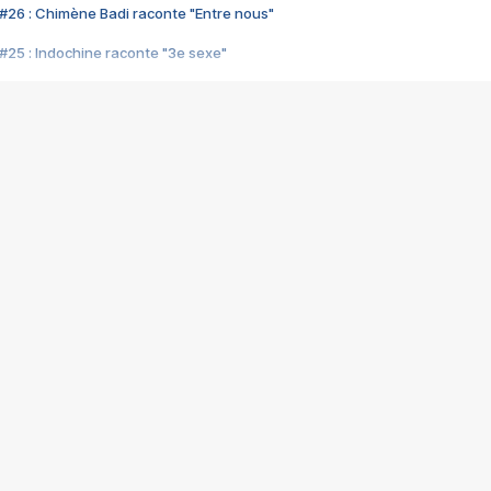
#26 : Chimène Badi raconte "Entre nous"
#25 : Indochine raconte "3e sexe"
#24 : Zaho raconte "C'est chelou"
#23 : Patrick Bruel raconte "Au café des délices"
#22 : Kyo raconte "Le chemin"
#21 : Nolwenn Leroy raconte "Cassé"
#20 : Patrick Hernandez raconte "Born to be alive"
#19 : Lorie raconte "Près de moi"
#18 : Michael Jones raconte "A nos actes manqués" (avec Jean-Jacque
#17 : Khaled raconte "Aïcha"
#16 : Corneille raconte "Parce qu'on vient de loin"
#15 : Indochine raconte "L'aventurier"
14 : Lorie raconte "Sur un air latino"