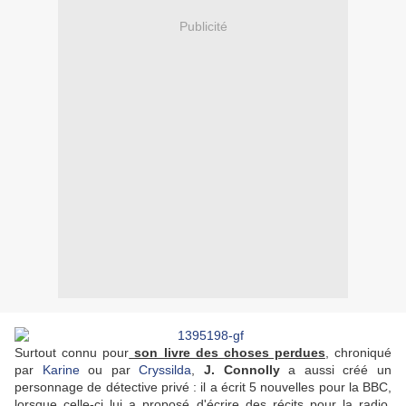
Publicité
Surtout connu pour
son livre des choses perdues
, chroniqué
par
Karine
ou par
Cryssilda
,
J. Connolly
a aussi créé un
personnage de détective privé : il a écrit 5 nouvelles pour la BBC,
lorsque celle-ci lui a proposé d'écrire des récits pour la radio,