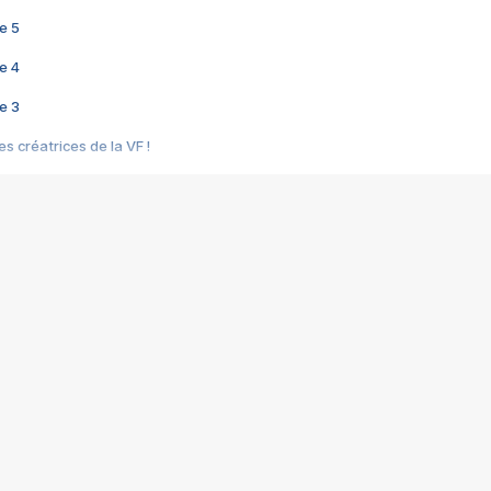
e 5
e 4
e 3
s créatrices de la VF !
e 2
e 1
e Mektoub My Love arrive enfin ! Rencontre avec Shaïn Boumedine et Sal
i : après Toni en famille
elle réalise le bouleversant Dites lui que je l'aime
ais ! Rencontre autour de Vie privée de Rebecca Zlotowski
 de Marguerite, Grave... Rencontre avec Ella Rumpf
 Les Rêveurs, un film intime sur la santé mentale