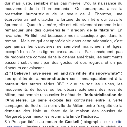
dur mais juste, sensible mais pas mièvre. D'où la naissance du
mouvement de la Thorntonmania... On remarquera aussi la
prestation humoristique de la soeur de J. Thornton, une
écervelée aimant dilapider la fortune de son frère qui travaille
âprement... Quant à la mère, elle est effectivement comme le fait
remarquer une des ouvrières le "
dragon de la filature
". En
revanche,
Mr Bell
est beaucoup moins caustique que dans le
roman... Mais ce qui est appréciable dans cette adaptation, c'est
que jamais les caractères ne semblent manichéens et figés,
excepté bien sûr les figures caricaturales... Par conséquent, pas
de redondance comme dans le cinéma américain, les sentiments
passent subtilement par des gestes et des regards et un jeu
d'acteurs convaincant...
2)
"
I believe I have seen hell and it's white, it's snow-white" :
Les qualités de l
a reconstitution
sont immanquablement à la
hauteur des autres séries BBC : que ce soit les usines, les
mouvements de foules ou les décors extérieurs des rues de
Milton, tout semble ressusciter le début de
l’industrialisation de
l'Angleterre
. La série exploite les contrastes entre la verte
campagne du Sud et la noire ville de Milton, entre l’exiguïté de la
demeure des Hale au faste de la maison des cousins de
Margaret, pour mieux les réunir à la fin de l'histoire...
3 ) Presque fidèle au roman de
Gaskel
l ( biographie sur
le site