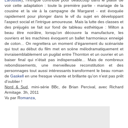
Larousse
), l'intrigue contribue pour beaucoup dans le plaisir de
voir cette adaptation : toute la première partie - mariage de la
cousine et la vie à la campagne de Margaret - est évoquée
rapidement pour plonger dans le vif du sujet en développant
l'aspect social et l'intrigue amoureuse. Mais la lutte des classes et
des préjugés se fait sur fond de tableau esthétique : Milton a
beau être noirâtre, lorsqu'on découvre la manufacture, les
ouvriers et les machines évoquent un ballet harmonieux enneigé
de coton... On regrettera un moment d'égarement du scénariste
qui tout au début du film met en scène mélodramatiquement et
invraisemblablement un pugilat entre Thornton et un ouvrier et un
baiser final qui n'était pas indispensable... Mais de nombreux
rebondissements, une merveilleuse reconstitution et des
personnages tout aussi intéressants transforment le beau roman
de
Gaskell
en une fresque vivante et brillante qu'on n'est pas prêt
d'oublier !
Nord & Sud
, mini-série BBc, de Brian Percival, avec Richard
Armitage. 3h, 2011
Vu par R
omanza
,