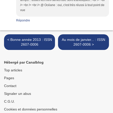
temps... toutes les mini-séries bbc sont esthétiques...<br /> <br
/> <br /> <br /> @ Océane : oui, c'est très réussi à tout point de
vue
Répondre
< Bonne année 2013 : ISSN
Au mois de janvier... : ISSN
2607-0006
2607-0006 >
Hébergé par Canalblog
Top articles
Pages
Contact
Signaler un abus
C.G.U.
Cookies et données personnelles