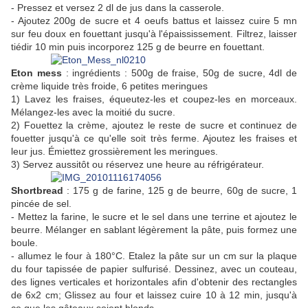
- Pressez et versez 2 dl de jus dans la casserole.
- Ajoutez 200g de sucre et 4 oeufs battus et laissez cuire 5 mn
sur feu doux en fouettant jusqu'à l'épaississement. Filtrez, laisser
tiédir 10 min puis incorporez 125 g de beurre en fouettant.
Eton mess
: ingrédients : 500g de fraise, 50g de sucre, 4dl de
crème liquide très froide, 6 petites meringues
1) Lavez les fraises, équeutez-les et coupez-les en morceaux.
Mélangez-les avec la moitié du sucre.
2) Fouettez la crème, ajoutez le reste de sucre et continuez de
fouetter jusqu'à ce qu'elle soit très ferme. Ajoutez les fraises et
leur jus. Émiettez grossièrement les meringues.
3) Servez aussitôt ou réservez une heure au réfrigérateur.
Shortbread
: 175 g de farine, 125 g de beurre, 60g de sucre, 1
pincée de sel.
- Mettez la farine, le sucre et le sel dans une terrine et ajoutez le
beurre. Mélanger en sablant légèrement la pâte, puis formez une
boule.
- allumez le four à 180°C. Etalez la pâte sur un cm sur la plaque
du four tapissée de papier sulfurisé. Dessinez, avec un couteau,
des lignes verticales et horizontales afin d'obtenir des rectangles
de 6x2 cm; Glissez au four et laissez cuire 10 à 12 min, jusqu'à