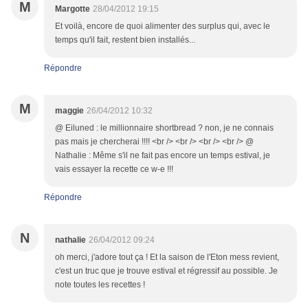
M
Margotte
28/04/2012 19:15
Et voilà, encore de quoi alimenter des surplus qui, avec le
temps qu'il fait, restent bien installés...
Répondre
M
maggie
26/04/2012 10:32
@ Eiluned : le millionnaire shortbread ? non, je ne connais
pas mais je chercherai !!!! <br /> <br /> <br /> <br /> @
Nathalie : Même s'il ne fait pas encore un temps estival, je
vais essayer la recette ce w-e !!!
Répondre
N
nathalie
26/04/2012 09:24
oh merci, j'adore tout ça ! Et la saison de l'Eton mess revient,
c'est un truc que je trouve estival et régressif au possible. Je
note toutes les recettes !