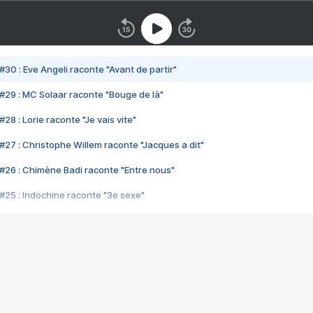
#30 : Eve Angeli raconte "Avant de partir"
#29 : MC Solaar raconte "Bouge de là"
28 : Lorie raconte "Je vais vite"
#27 : Christophe Willem raconte "Jacques a dit"
#26 : Chimène Badi raconte "Entre nous"
#25 : Indochine raconte "3e sexe"
#24 : Zaho raconte "C'est chelou"
#23 : Patrick Bruel raconte "Au café des délices"
#22 : Kyo raconte "Le chemin"
#21 : Nolwenn Leroy raconte "Cassé"