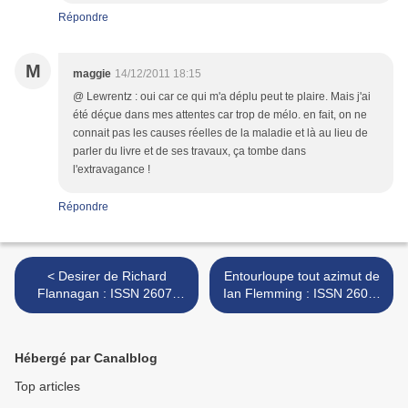
Répondre
M
maggie
14/12/2011 18:15
@ Lewrentz : oui car ce qui m'a déplu peut te plaire. Mais j'ai
été déçue dans mes attentes car trop de mélo. en fait, on ne
connait pas les causes réelles de la maladie et là au lieu de
parler du livre et de ses travaux, ça tombe dans
l'extravagance !
Répondre
< Desirer de Richard
Entourloupe tout azimut de
Flannagan : ISSN 2607-
Ian Flemming : ISSN 2607-
0006
0006 >
Hébergé par Canalblog
Top articles