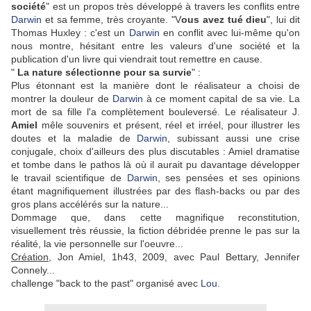
société
" est un propos très développé à travers les conflits entre
Darwin
et sa femme, très croyante. "V
ous avez tué dieu
", lui dit
Thomas Huxley : c'est un
Darwin
en conflit avec lui-même qu'on
nous montre, hésitant entre les valeurs d'une société et la
publication d'un livre qui viendrait tout remettre en cause.
"
La nature sélectionne pour sa survie
" :
Plus étonnant est la manière dont le réalisateur a choisi de
montrer la douleur de
Darwin
à ce moment capital de sa vie. La
mort de sa fille l'a complètement bouleversé. Le réalisateur J.
Amiel
mêle souvenirs et présent, réel et irréel, pour illustrer les
doutes et la maladie de
Darwin
, subissant aussi une crise
conjugale, choix d'ailleurs des plus discutables : Amiel dramatise
et tombe dans le pathos là où il aurait pu davantage développer
le travail scientifique de
Darwin
, ses pensées et ses opinions
étant magnifiquement illustrées par des flash-backs ou par des
gros plans accélérés sur la nature...
Dommage que, dans cette magnifique reconstitution,
visuellement très réussie, la fiction débridée prenne le pas sur la
réalité, la vie personnelle sur l'oeuvre...
Création,
Jon Amiel, 1h43, 2009, avec Paul Bettary, Jennifer
Connely...
challenge "back to the past" organisé avec
Lou
.