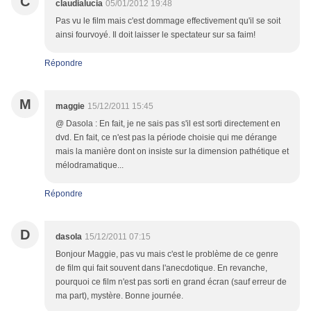
C
claudialucia
05/01/2012 19:48
Pas vu le film mais c'est dommage effectivement qu'il se soit
ainsi fourvoyé. Il doit laisser le spectateur sur sa faim!
Répondre
M
maggie
15/12/2011 15:45
@ Dasola : En fait, je ne sais pas s'il est sorti directement en
dvd. En fait, ce n'est pas la période choisie qui me dérange
mais la manière dont on insiste sur la dimension pathétique et
mélodramatique...
Répondre
D
dasola
15/12/2011 07:15
Bonjour Maggie, pas vu mais c'est le problème de ce genre
de film qui fait souvent dans l'anecdotique. En revanche,
pourquoi ce film n'est pas sorti en grand écran (sauf erreur de
ma part), mystère. Bonne journée.