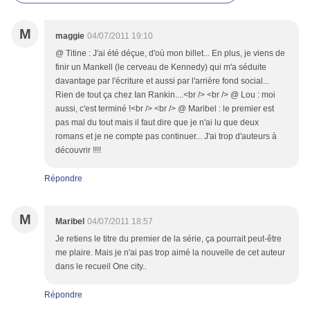
M
maggie
04/07/2011 19:10
@ Titine : J'ai été déçue, d'où mon billet... En plus, je viens de
finir un Mankell (le cerveau de Kennedy) qui m'a séduite
davantage par l'écriture et aussi par l'arrière fond social...
Rien de tout ça chez Ian Rankin....<br /> <br /> @ Lou : moi
aussi, c'est terminé !<br /> <br /> @ Maribel : le premier est
pas mal du tout mais il faut dire que je n'ai lu que deux
romans et je ne compte pas continuer... J'ai trop d'auteurs à
découvrir !!!!
Répondre
M
Maribel
04/07/2011 18:57
Je retiens le titre du premier de la série, ça pourrait peut-être
me plaire. Mais je n'ai pas trop aimé la nouvelle de cet auteur
dans le recueil One city..
Répondre