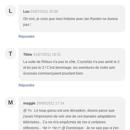
L
Lou
03/07/2011 20:08
Oh non, je crois que mon histoire avec Ian Rankin ne durera
pas !
Répondre
T
Titine
01/07/2011 10:31
La suite de Rébus n'a pas la côte, Cryssilda n'a pas aimé le 2
et toi pas le 3 ! C'est dommage, les aventures de notre ami
écossais commençaient pourtant bien.
Répondre
M
maggie
29/06/2011 17:14
@ Ys : Le loup-garou est une déception, disons parce que
j'avais l'impression de voir une de ces banales adaptations
télévisées... Ca ne m'a empêchée de rire à certaines
réflexions... <br /> <br /> @ Dominique : Je ne sais pas si j'en