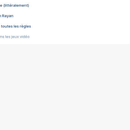
e (littéralement)
im Rayan
 toutes les règles
s les jeux vidéo
us choquant de Rockstar ? - Le scandale BULLY
e plus moche de Steam
du RÊVE tourne au CAUCHEMAR
pendant 8 heures
it… à tort
umiliés par un jeu vidéo
ire - Final Fantasy 8
ti un empire - Age of Empires