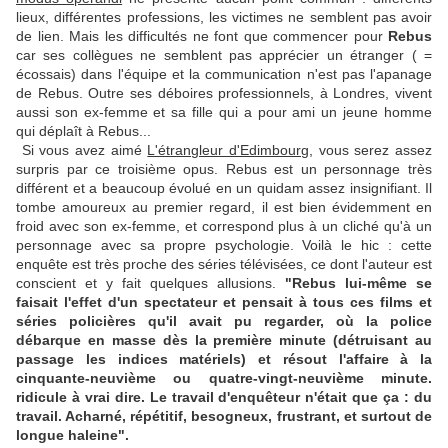
lieux, différentes professions, les victimes ne semblent pas avoir
de lien. Mais les difficultés ne font que commencer pour
Rebus
car ses collègues ne semblent pas apprécier un étranger ( =
écossais) dans l'équipe et la communication n'est pas l'apanage
de Rebus. Outre ses déboires professionnels, à Londres, vivent
aussi son ex-femme et sa fille qui a pour ami un jeune homme
qui déplaît à Rebus...
Si vous avez aimé
L'étrangleur d'Edimbourg
, vous serez assez
surpris par ce troisième opus. Rebus est un personnage très
différent et a beaucoup évolué en un quidam assez insignifiant. Il
tombe amoureux au premier regard, il est bien évidemment en
froid avec son ex-femme, et correspond plus à un cliché qu'à un
personnage avec sa propre psychologie. Voilà le hic : cette
enquête est très proche des séries télévisées, ce dont l'auteur est
conscient et y fait quelques allusions.
"Rebus lui-même se
faisait l'effet d'un spectateur et pensait à tous ces films et
séries policières qu'il avait pu regarder, où la police
débarque en masse dès la première minute (détruisant au
passage les indices matériels) et résout l'affaire à la
cinquante-neuvième ou quatre-vingt-neuvième minute.
ridicule à vrai dire. Le travail d'enquêteur n'était que ça : du
travail. Acharné, répétitif, besogneux, frustrant, et surtout de
longue haleine".