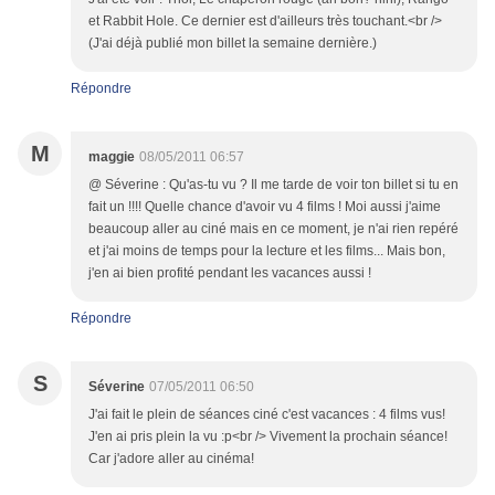
et Rabbit Hole. Ce dernier est d'ailleurs très touchant.<br />
(J'ai déjà publié mon billet la semaine dernière.)
Répondre
M
maggie
08/05/2011 06:57
@ Séverine : Qu'as-tu vu ? Il me tarde de voir ton billet si tu en
fait un !!!! Quelle chance d'avoir vu 4 films ! Moi aussi j'aime
beaucoup aller au ciné mais en ce moment, je n'ai rien repéré
et j'ai moins de temps pour la lecture et les films... Mais bon,
j'en ai bien profité pendant les vacances aussi !
Répondre
S
Séverine
07/05/2011 06:50
J'ai fait le plein de séances ciné c'est vacances : 4 films vus!
J'en ai pris plein la vu :p<br /> Vivement la prochain séance!
Car j'adore aller au cinéma!