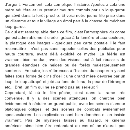
d'argent. Forcément, cela complique l'histoire. Ajoutez à cela une
mère adultère et un premier meurtre commis par un loup-garou
qui sévit dans la forêt proche. Et voici notre jeune fille prise dans
un dilemme et tout le village en émoi part à la chasse du méchant
loup-garou.
Ce qui est remarquable dans ce film, c'est l'atmosphère du conte
qui est admirablement créée grâce à la lumière et aux couleurs,
la plastique des images - quelques peu carte postale il le faut
reconnaître - n'est pas sans rappeler celles des publicités pour
haute courture, ayant déjà exploité ce mythe. La féérie est
vraiment bien rendue, avec des visions tout à fait réussies de
grandes étendues de neiges ou de forêts majestueusement
sombres. En outre, les références à l'histoire du chaperon y sont
faites sous forme de clins d'oeil : une grand mère dévorée par un
loup, le loup attrapé et jeté au fond de l'eau, la peur de l'étranger
etc... Bref, un film qui ne se prend pas au sérieux ?
Cependant, là où le film pèche, c'est dans la trame très
convenue. Il y a des scènes attendues, on cherche bien
évidemment à séduire un grand public, avec les scènes d'amour
platoniques obligés, et des scènes de combats évidemment
spectaculaires. Les explications sont bien données et on insiste
vraiment. Pas de mystères laissés au hasard, le cinéma
américain aime bien être redondant au cas où on n'aurait pas