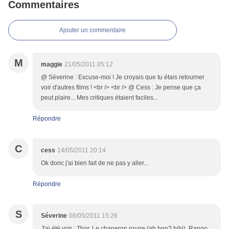
Commentaires
Ajouter un commentaire
M
maggie
21/05/2011 05:12
@ Séverine : Excuse-moi ! Je croyais que tu étais retourner
voir d'autres films ! <br /> <br /> @ Cess : Je pense que ça
peut plaire... Mes critiques étaient faciles...
Répondre
C
cess
14/05/2011 20:14
Ok donc j'ai bien fait de ne pas y aller...
Répondre
S
Séverine
08/05/2011 15:26
J'ai été voir : Thor, Le chaperon rouge (ah bon? hihi), Rango