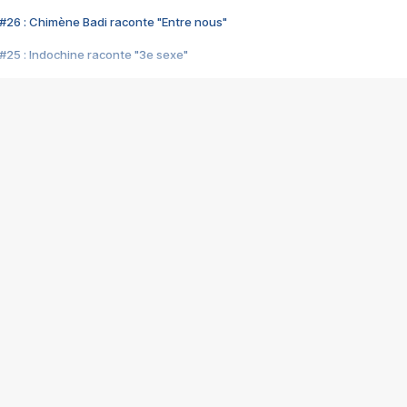
#26 : Chimène Badi raconte "Entre nous"
#25 : Indochine raconte "3e sexe"
#24 : Zaho raconte "C'est chelou"
#23 : Patrick Bruel raconte "Au café des délices"
#22 : Kyo raconte "Le chemin"
#21 : Nolwenn Leroy raconte "Cassé"
#20 : Patrick Hernandez raconte "Born to be alive"
#19 : Lorie raconte "Près de moi"
#18 : Michael Jones raconte "A nos actes manqués" (avec Jean-Jacque
#17 : Khaled raconte "Aïcha"
#16 : Corneille raconte "Parce qu'on vient de loin"
#15 : Indochine raconte "L'aventurier"