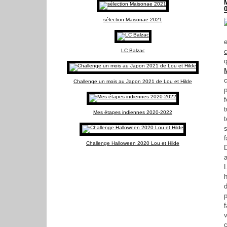
sélection Maisonae 2021
e
LC Balzac
q
Challenge un mois au Japon 2021 de Lou et Hilde
f
Mes étapes indiennes 2020-2022
f
Challenge Halloween 2020 Lou et Hilde
L
h
d
p