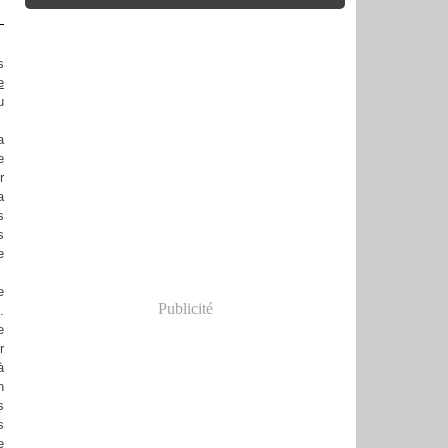
s
e
u
a
e
r
a
s
s
e
e
Publicité
.
e
r
à
n
s
s
e