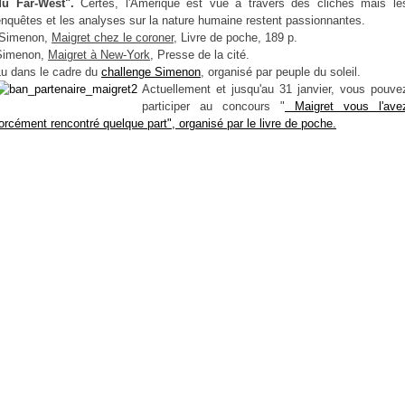
du Far-West".
Certes, l'Amérique est vue à travers des clichés mais le
nquêtes et les analyses sur la nature humaine restent passionnantes.
Simenon,
Maigret chez le coroner
, Livre de poche, 189 p.
Simenon,
Maigret à New-York
, Presse de la cité.
Lu dans le cadre du
challenge Simenon
, organisé par peuple du soleil.
Actuellement et jusqu'au 31 janvier, vous pouve
participer au concours "
Maigret vous l'ave
orcément rencontré quelque part", organisé par le livre de poche.