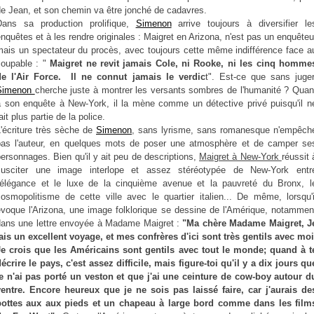
de Jean, et son chemin va être jonché de cadavres.
Dans sa production prolifique,
Simenon
arrive toujours à diversifier le
nquêtes et à les rendre originales : Maigret en Arizona, n'est pas un enquêteu
mais un spectateur du procès, avec toujours cette même indifférence face a
oupable : "
Maigret ne revit jamais Cole, ni Rooke, ni les cinq homme
de l'Air Force. Il ne connut jamais le verdic
t". Est-ce que sans juger
Simenon
cherche juste à montrer les versants sombres de l'humanité ? Quan
à son enquête à New-York, il la mène comme un détective privé puisqu'il n
ait plus partie de la police.
'écriture très sèche de
Simenon
, sans lyrisme, sans romanesque n'empêch
pas l'auteur, en quelques mots de poser une atmosphère et de camper se
ersonnages. Bien qu'il y ait peu de descriptions,
Maigret à New-York
réussit 
susciter une image interlope et assez stéréotypée de New-York entr
l'élégance et le luxe de la cinquième avenue et la pauvreté du Bronx, l
cosmopolitisme de cette ville avec le quartier italien... De même, lorsqu'i
évoque l'Arizona, une image folklorique se dessine de l'Amérique, notammen
dans une lettre envoyée à Madame Maigret :
"Ma chère Madame Maigret, J
fais un excellent voyage, et mes confrères d'ici sont très gentils avec moi
Je crois que les Américains sont gentils avec tout le monde; quand à t
écrire le pays, c'est assez difficile, mais figure-toi qu'il y a dix jours qu
je n'ai pas porté un veston et que j'ai une ceinture de cow-boy autour d
ventre. Encore heureux que je ne sois pas laissé faire, car j'aurais de
bottes aux aux pieds et un chapeau à large bord comme dans les film