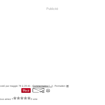
Publicité
osté par maggie 76 à 20:41 -
Commentaires [
…
]
- Permalien [
#
]
ous aimez ?
0 vote