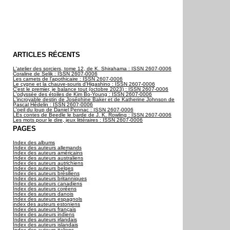
ARTICLES RÉCENTS
L'atelier des sorciers, tome 12, de K. Shirahama : ISSN 2607-0006
Coraline de Selik : ISSN 2607-0006
Les carnets de l'apothicaire : ISSN 2607-0006
Le cygne et la chauve-souris d'Higashino : ISSN 2607-0006
C'est le premier, je balance tout (octobre 2023) : ISSN 2607-0006
L'odyssée des étoiles de Kim Bo-Young : ISSN 2607-0006
L'incroyable destin de Joséphine Baker et de Katherine Johnson de
Pascal Hédelin : ISSN 2607-0006
L'oeil du loup de Daniel Pennac : ISSN 2607-0006
LEs contes de Beedle le barde de J. K. Rowling : ISSN 2607-0006
Les mots pour le dire, jeux littéraires : ISSN 2607-0006
PAGES
Index des albums
Index des auteurs allemands
Index des auteurs américains
Index des auteurs australiens
Index des auteurs autrichiens
Index des auteurs belges
Index des auteurs brésiliens
Index des auteurs britanniques
Index des auteurs canadiens
Index des auteurs coréens
Index des auteurs danois
Index des auteurs espagnols
index des auteurs estoniens
Index des auteurs français
Index des auteurs indiens
Index des auteurs irlandais
Index des auteurs islandais
Index des auteurs italiens