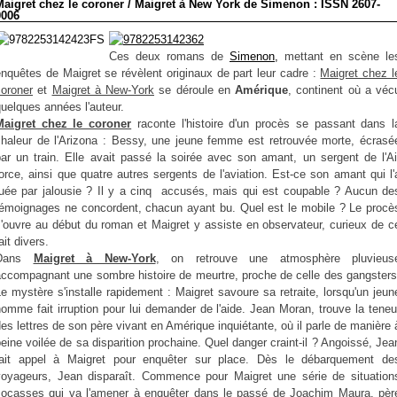
Maigret chez le coroner / Maigret à New York de Simenon : ISSN 2607-
0006
Ces deux romans de
Simenon,
mettant en scène le
nquêtes de Maigret se révèlent originaux de part leur cadre :
Maigret chez l
coroner
et
Maigret à New-York
se déroule en
Amérique
, continent où a véc
uelques années l'auteur.
Maigret chez le coroner
raconte l'histoire d'un procès se passant dans l
chaleur de l'Arizona : Bessy, une jeune femme est retrouvée morte, écrasé
par un train. Elle avait passé la soirée avec son amant, un sergent de l'Ai
orce, ainsi que quatre autres sergents de l'aviation. Est-ce son amant qui l'
tuée par jalousie ? Il y a cinq accusés, mais qui est coupable ? Aucun de
témoignages ne concordent, chacun ayant bu. Quel est le mobile ? Le procè
s'ouvre au début du roman et Maigret y assiste en observateur, curieux de c
ait divers.
Dans
Maigret à New-York
, on retrouve une atmosphère pluvieus
accompagnant une sombre histoire de meurtre, proche de celle des gangsters
e mystère s'installe rapidement : Maigret savoure sa retraite, lorsqu'un jeun
omme fait irruption pour lui demander de l'aide. Jean Moran, trouve la teneu
es lettres de son père vivant en Amérique inquiétante, où il parle de manière 
eine voilée de sa disparition prochaine. Quel danger craint-il ? Angoissé, Jea
fait appel à Maigret pour enquêter sur place. Dès le débarquement de
voyageurs, Jean disparaît. Commence pour Maigret une série de situation
cocasses qui va l'amener à enquêter dans le passé de Joachim Maura, pèr