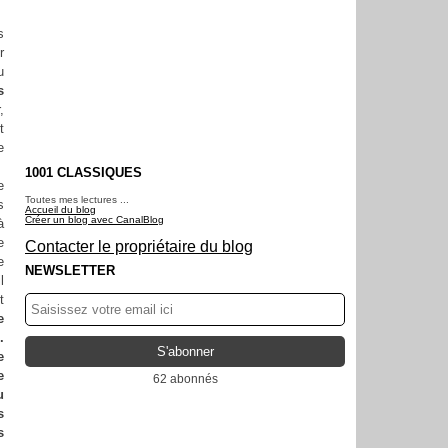
s
r
u
s
,
t
e
1001 CLASSIQUES
e
Toutes mes lectures ...
s
Accueil du blog
Créer un blog avec CanalBlog
à
e
Contacter le propriétaire du blog
e
NEWSLETTER
l
t
e
.
e
e
62 abonnés
u
s
s