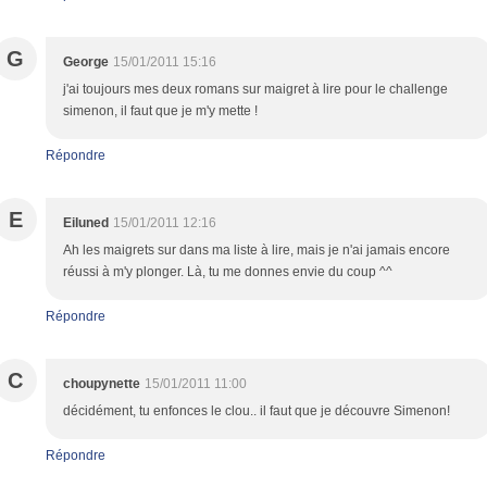
G
George
15/01/2011 15:16
j'ai toujours mes deux romans sur maigret à lire pour le challenge
simenon, il faut que je m'y mette !
Répondre
E
Eiluned
15/01/2011 12:16
Ah les maigrets sur dans ma liste à lire, mais je n'ai jamais encore
réussi à m'y plonger. Là, tu me donnes envie du coup ^^
Répondre
C
choupynette
15/01/2011 11:00
décidément, tu enfonces le clou.. il faut que je découvre Simenon!
Répondre