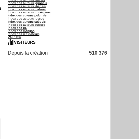
Index des auteurs japonais,
Index des auteurs libanais
Index des auteurs maliens
Index des auteurs norvégiens
index des auteurs polonais
Index des auteurs russes
index des auteurs suédois
Index des auteurs suisses
Index des BD
Index des mangas
Index des réalisateurs
PAL/ 136
VISITEURS
Depuis la création
510 376