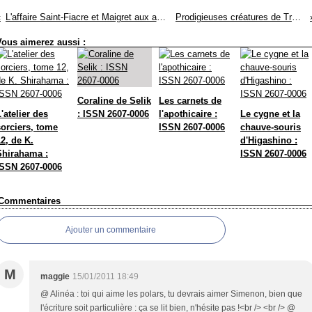
L'affaire Saint-Fiacre et Maigret aux assises de Simenon : ISSN 2607-0006
Prodigieuses créatures de Tracy Chevalier : ISSN 2607-0006
Vous aimerez aussi :
Coraline de Selik
Les carnets de
'atelier des
: ISSN 2607-0006
l'apothicaire :
Le cygne et la
sorciers, tome
ISSN 2607-0006
chauve-souris
2, de K.
d'Higashino :
Shirahama :
ISSN 2607-0006
ISSN 2607-0006
Commentaires
Ajouter un commentaire
M
maggie
15/01/2011 18:49
@ Alinéa : toi qui aime les polars, tu devrais aimer Simenon, bien que
l'écriture soit particulière : ça se lit bien, n'hésite pas !<br /> <br /> @