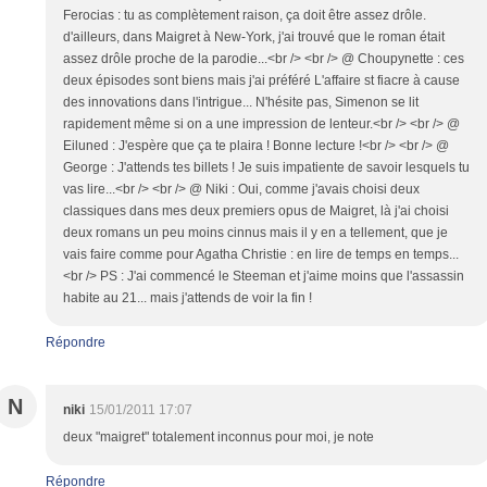
Ferocias : tu as complètement raison, ça doit être assez drôle.
d'ailleurs, dans Maigret à New-York, j'ai trouvé que le roman était
assez drôle proche de la parodie...<br /> <br /> @ Choupynette : ces
deux épisodes sont biens mais j'ai préféré L'affaire st fiacre à cause
des innovations dans l'intrigue... N'hésite pas, Simenon se lit
rapidement même si on a une impression de lenteur.<br /> <br /> @
Eiluned : J'espère que ça te plaira ! Bonne lecture !<br /> <br /> @
George : J'attends tes billets ! Je suis impatiente de savoir lesquels tu
vas lire...<br /> <br /> @ Niki : Oui, comme j'avais choisi deux
classiques dans mes deux premiers opus de Maigret, là j'ai choisi
deux romans un peu moins cinnus mais il y en a tellement, que je
vais faire comme pour Agatha Christie : en lire de temps en temps...
<br /> PS : J'ai commencé le Steeman et j'aime moins que l'assassin
habite au 21... mais j'attends de voir la fin !
Répondre
N
niki
15/01/2011 17:07
deux "maigret" totalement inconnus pour moi, je note
Répondre