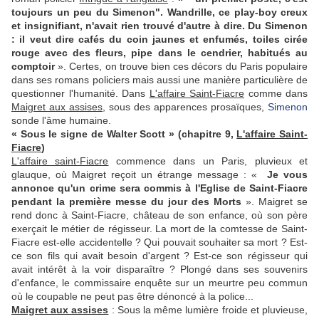
toujours un peu du Simenon". Wandrille, ce play-boy creux
et insignifiant, n'avait rien trouvé d'autre à dire. Du Simenon
: il veut dire cafés du coin jaunes et enfumés, toiles cirée
rouge avec des fleurs, pipe dans le cendrier, habitués au
comptoir
». Certes, on trouve bien ces décors du Paris populaire
dans ses romans policiers mais aussi une manière particulière de
questionner l'humanité. Dans
L'affaire Saint-Fiacre
comme dans
Maigret aux assises,
sous des apparences prosaïques,
Simenon
sonde l'âme humaine.
« Sous le signe de Walter Scott » (chapitre 9,
L'affaire Saint-
Fiacre
)
L'affaire saint-Fiacre
commence dans un Paris, pluvieux et
glauque, où Maigret reçoit un étrange message : «
Je vous
annonce qu'un crime sera commis à l'Eglise de Saint-Fiacre
pendant la première messe du jour des Morts
». Maigret se
rend donc à Saint-Fiacre, château de son enfance, où son père
exerçait le métier de régisseur. La mort de la comtesse de Saint-
Fiacre est-elle accidentelle ? Qui pouvait souhaiter sa mort ? Est-
ce son fils qui avait besoin d'argent ? Est-ce son régisseur qui
avait intérêt à la voir disparaître ? Plongé dans ses souvenirs
d'enfance, le commissaire enquête sur un meurtre peu commun
où le coupable ne peut pas être dénoncé à la police...
Maigret aux assises
: Sous la même lumière froide et pluvieuse,