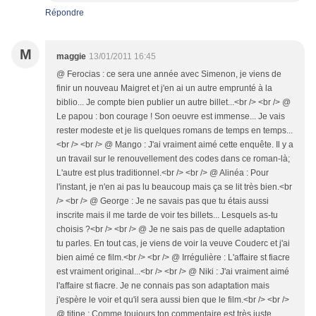
Répondre
M
maggie
13/01/2011 16:45
@ Ferocias : ce sera une année avec Simenon, je viens de
finir un nouveau Maigret et j'en ai un autre emprunté à la
biblio... Je compte bien publier un autre billet...<br /> <br /> @
Le papou : bon courage ! Son oeuvre est immense... Je vais
rester modeste et je lis quelques romans de temps en temps...
<br /> <br /> @ Mango : J'ai vraiment aimé cette enquête. Il y a
un travail sur le renouvellement des codes dans ce roman-là;
L'autre est plus traditionnel.<br /> <br /> @ Alinéa : Pour
l'instant, je n'en ai pas lu beaucoup mais ça se lit très bien.<br
/> <br /> @ George : Je ne savais pas que tu étais aussi
inscrite mais il me tarde de voir tes billets... Lesquels as-tu
choisis ?<br /> <br /> @ Je ne sais pas de quelle adaptation
tu parles. En tout cas, je viens de voir la veuve Couderc et j'ai
bien aimé ce film.<br /> <br /> @ Irrégulière : L'affaire st fiacre
est vraiment original...<br /> <br /> @ Niki : J'ai vraiment aimé
l'affaire st fiacre. Je ne connais pas son adaptation mais
j'espère le voir et qu'il sera aussi bien que le film.<br /> <br />
@ titine : Comme toujours ton commentaire est très juste.