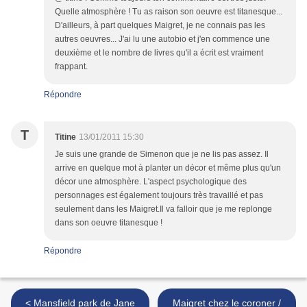
Quelle atmosphère ! Tu as raison son oeuvre est titanesque...
D'ailleurs, à part quelques Maigret, je ne connais pas les
autres oeuvres... J'ai lu une autobio et j'en commence une
deuxième et le nombre de livres qu'il a écrit est vraiment
frappant.
Répondre
T
Titine
13/01/2011 15:30
Je suis une grande de Simenon que je ne lis pas assez. Il
arrive en quelque mot à planter un décor et même plus qu'un
décor une atmosphère. L'aspect psychologique des
personnages est également toujours très travaillé et pas
seulement dans les Maigret.Il va falloir que je me replonge
dans son oeuvre titanesque !
Répondre
< Mansfield park de Jane
Maigret chez le coroner /