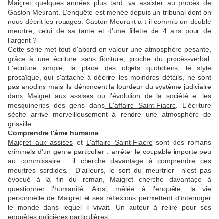
Maigret quelques années plus tard, va assister au procès de
Gaston Meurant. L'enquête est menée depuis un tribunal dont on
nous décrit les rouages. Gaston Meurant a-t-il commis un double
meurtre, celui de sa tante et d'une fillette de 4 ans pour de
l'argent ?
Cette série met tout d'abord en valeur une atmosphère pesante,
grâce à une écriture sans fioriture, proche du procès-verbal.
L'écriture simple, la place des objets quotidiens, le style
prosaïque, qui s'attache à décrire les moindres détails, ne sont
pas anodins mais ils dénoncent la lourdeur du système judiciaire
dans
Maigret aux assises
ou l'évolution de la société et les
mesquineries des gens dans
L'affaire Saint-Fiacre
. L'écriture
sèche arrive merveilleusement à rendre une atmosphère de
grisaille.
Comprendre l'âme humaine
:
Maigret aux assises
et
L'affaire Saint-Fiacre
sont des romans
criminels d'un genre particulier : arrêter le coupable importe peu
au commissaire ; il cherche davantage à comprendre ces
meurtres sordides. D'ailleurs, le sort du meurtrier n'est pas
évoqué à la fin du roman, Maigret cherche davantage à
questionner l'humanité. Ainsi, mêlée à l'enquête, la vie
personnelle de Maigret et ses réflexions permettent d'interroger
le monde dans lequel il vivait. Un auteur à relire pour ses
enquêtes policières particulières.