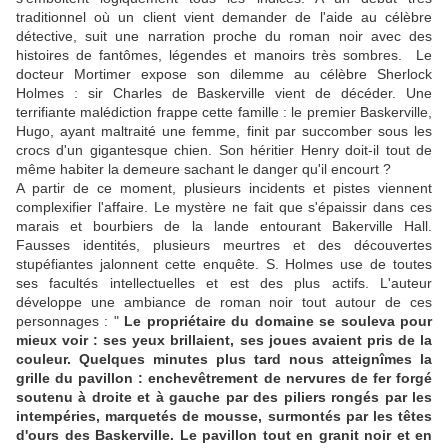
traditionnel où un client vient demander de l'aide au célèbre
détective, suit une narration proche du roman noir avec des
histoires de fantômes, légendes et manoirs très sombres. Le
docteur Mortimer expose son dilemme au célèbre Sherlock
Holmes : sir Charles de Baskerville vient de décéder. Une
terrifiante malédiction frappe cette famille : le premier Baskerville,
Hugo, ayant maltraité une femme, finit par succomber sous les
crocs d'un gigantesque chien. Son héritier Henry doit-il tout de
même habiter la demeure sachant le danger qu'il encourt ?
A partir de ce moment, plusieurs incidents et pistes viennent
complexifier l'affaire. Le mystère ne fait que s'épaissir dans ces
marais et bourbiers de la lande entourant Bakerville Hall.
Fausses identités, plusieurs meurtres et des découvertes
stupéfiantes jalonnent cette enquête. S. Holmes use de toutes
ses facultés intellectuelles et est des plus actifs. L'auteur
développe une ambiance de roman noir tout autour de ces
personnages : "
Le propriétaire du domaine se souleva pour
mieux voir : ses yeux brillaient, ses joues avaient pris de la
couleur. Quelques minutes plus tard nous atteignîmes la
grille du pavillon : enchevêtrement de nervures de fer forgé
soutenu à droite et à gauche par des piliers rongés par les
intempéries, marquetés de mousse, surmontés par les têtes
d'ours des Baskerville. Le pavillon tout en granit noir et en