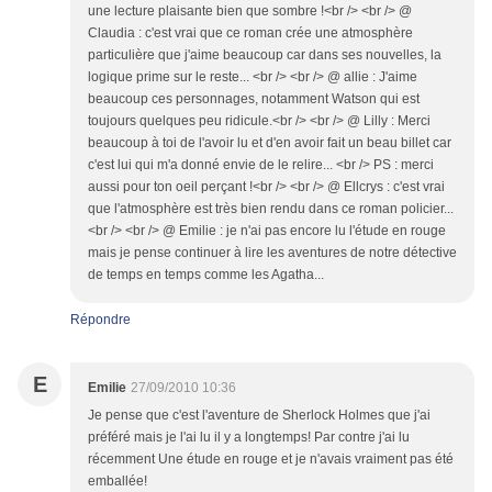
une lecture plaisante bien que sombre !<br /> <br /> @
Claudia : c'est vrai que ce roman crée une atmosphère
particulière que j'aime beaucoup car dans ses nouvelles, la
logique prime sur le reste... <br /> <br /> @ allie : J'aime
beaucoup ces personnages, notamment Watson qui est
toujours quelques peu ridicule.<br /> <br /> @ Lilly : Merci
beaucoup à toi de l'avoir lu et d'en avoir fait un beau billet car
c'est lui qui m'a donné envie de le relire... <br /> PS : merci
aussi pour ton oeil perçant !<br /> <br /> @ Ellcrys : c'est vrai
que l'atmosphère est très bien rendu dans ce roman policier...
<br /> <br /> @ Emilie : je n'ai pas encore lu l'étude en rouge
mais je pense continuer à lire les aventures de notre détective
de temps en temps comme les Agatha...
Répondre
E
Emilie
27/09/2010 10:36
Je pense que c'est l'aventure de Sherlock Holmes que j'ai
préféré mais je l'ai lu il y a longtemps! Par contre j'ai lu
récemment Une étude en rouge et je n'avais vraiment pas été
emballée!