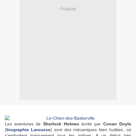
Publicité
Les aventures de
Sherlock Holmes
écrite par
Conan Doyle
(
biographie Larousse
) sont des mécaniques bien huilées, où
s'emboitent logiquement tous les indices. A un début très