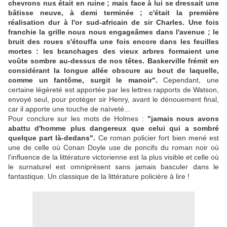
chevrons nus était en ruine ; mais face à lui se dressait une
bâtisse neuve, à demi terminée ; c'était la première
réalisation dur à l'or sud-africain de sir Charles. Une fois
franchie la grille nous nous engageâmes dans l'avenue ; le
bruit des roues s'étouffa une fois encore dans les feuilles
mortes : les branchages des vieux arbres formaient une
voûte sombre au-dessus de nos têtes. Baskerville frémit en
considérant la longue allée obscure au bout de laquelle,
comme un fantôme, surgit le manoir".
Cependant, une
certaine légèreté est apportée par les lettres rapports de Watson,
envoyé seul, pour protéger sir Henry, avant le dénouement final,
car il apporte une touche de naïveté...
Pour conclure sur les mots de Holmes :
"jamais nous avons
abattu d'homme plus dangereux que celui qui a sombré
quelque part là-dedans".
Ce roman policier fort bien mené est
une de celle où Conan Doyle use de poncifs du roman noir où
l'influence de la littérature victorienne est la plus visible et celle où
le surnaturel est omniprésent sans jamais basculer dans le
fantastique. Un classique de la littérature policière à lire !